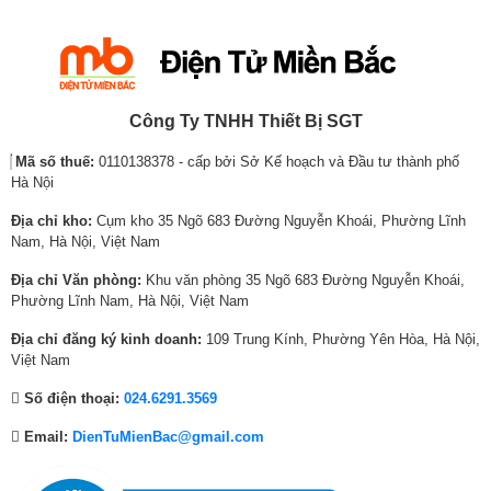
30%
r
r
r
r
r
r
i
i
i
i
i
i
Hiện nay, chế độ tiết kiện điện đang là một yếu tố vô cùng quan
c
c
c
c
c
c
trọng ảnh hưởng đến sự lựa chọn của một khách hàng khi mua
e
e
e
e
e
e
sản phẩm điều hoà. Máy
điều hòa inverter
này giúp tiết kiệm
w
i
w
i
w
i
Công Ty TNHH Thiết Bị SGT
30% điện năng cho người sử dụng và vận hành êm ái hơn
a
s
a
s
a
s
những sản phẩm máy thông dụng.
Mã số thuế:
0110138378 - cấp bởi Sở Kế hoạch và Đầu tư thành phố
s
:
s
:
s
:
Hà Nội
:
4
:
1
:
8
6
,
1
4
1
,
Địa chỉ kho:
Cụm kho 35 Ngõ 683 Đường Nguyễn Khoái, Phường Lĩnh
,
9
8
,
1
5
Nam, Hà Nội, Việt Nam
6
2
,
4
,
2
Địa chỉ Văn phòng:
Khu văn phòng 35 Ngõ 683 Đường Nguyễn Khoái,
1
0
0
4
1
0
Phường Lĩnh Nam, Hà Nội, Việt Nam
3
,
3
0
2
,
,
0
8
,
8
0
Địa chỉ đăng ký kinh doanh:
109 Trung Kính, Phường Yên Hòa, Hà Nội,
0
0
,
0
,
0
Việt Nam
0
0
0
0
0
0
Số điện thoại:
024.6291.3569
0
₫
0
0
0
₫
Máy điều hòa General ASGG09CPTA-V cũng được trang bị
₫
.
0
₫
0
.
Email:
DienTuMienBac@gmail.com
công nghệ inverter vì thế Bạn chẳng phải lo tiền điện và được
.
₫
.
₫
trải nghiệm những tính năng ưu việt mà máy điều hòa inverter
.
.
mang lại.