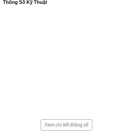
Thông Số Kỹ Thuật
Điều hòa General – Điều hòa Nhật
Bản, sản xuất Thái Lan
General được hình thành và phát triển là thương hiệu danh
tiếng của Nhật Bản. Đây là đất nước có kinh tế rất phát triển
và có nhiều thương hiệu nổi tiếng như
Daikin
,
Panasonic
,
Mitsubishi Heavy. Sharp…
Xem chi tiết thông số