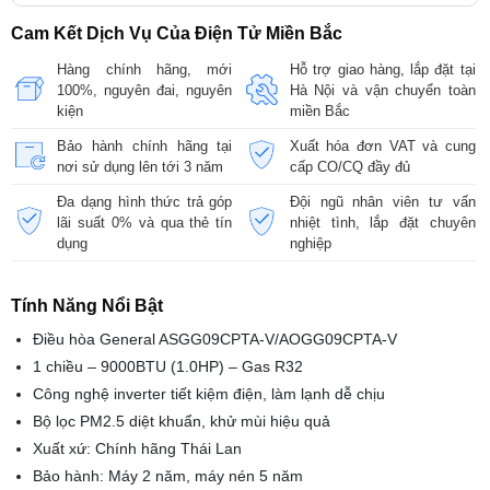
Cam Kết Dịch Vụ Của Điện Tử Miền Bắc
Hàng chính hãng, mới
Hỗ trợ giao hàng, lắp đặt tại
100%, nguyên đai, nguyên
Hà Nội và vận chuyển toàn
kiện
miền Bắc
Bảo hành chính hãng tại
Xuất hóa đơn VAT và cung
nơi sử dụng lên tới 3 năm
cấp CO/CQ đầy đủ
Đa dạng hình thức trả góp
Đội ngũ nhân viên tư vấn
lãi suất 0% và qua thẻ tín
nhiệt tình, lắp đặt chuyên
dụng
nghiệp
Tính Năng Nổi Bật
Điều hòa General ASGG09CPTA-V/AOGG09CPTA-V
1 chiều – 9000BTU (1.0HP) – Gas R32
Công nghệ inverter tiết kiệm điện, làm lạnh dễ chịu
Bộ lọc PM2.5 diệt khuẩn, khử mùi hiệu quả
Xuất xứ: Chính hãng Thái Lan
Bảo hành: Máy 2 năm, máy nén 5 năm