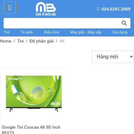
024.6291.3569
Tivi
Tủ lạnh
Điều hòa
Máy giặt – Máy sấy
Gia dụng
Home
Tivi
Độ phân giải
4K
Google Tivi Coocaa 4K 85 Inch
85Y73