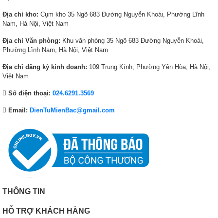
,
2
Địa chỉ kho:
Cụm kho 35 Ngõ 683 Đường Nguyễn Khoái, Phường Lĩnh
9
4
Nam, Hà Nội, Việt Nam
9
0
0
,
Địa chỉ Văn phòng:
Khu văn phòng 35 Ngõ 683 Đường Nguyễn Khoái,
,
0
Phường Lĩnh Nam, Hà Nội, Việt Nam
0
0
Địa chỉ đăng ký kinh doanh:
109 Trung Kính, Phường Yên Hòa, Hà Nội,
0
0
Việt Nam
0
₫
₫
.
Số điện thoại:
024.6291.3569
.
Email:
DienTuMienBac@gmail.com
THÔNG TIN
HỖ TRỢ KHÁCH HÀNG