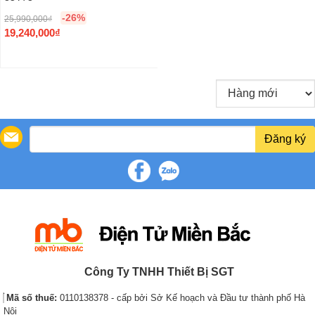
-26%
25,990,000
₫
O
19,240,000
₫
r
C
i
u
g
r
i
r
n
e
a
n
Đăng ký
l
t
p
p
r
r
i
i
c
c
e
e
w
i
a
s
s
:
Công Ty TNHH Thiết Bị SGT
:
1
2
9
Mã số thuế:
0110138378 - cấp bởi Sở Kế hoạch và Đầu tư thành phố Hà
5
,
Nội