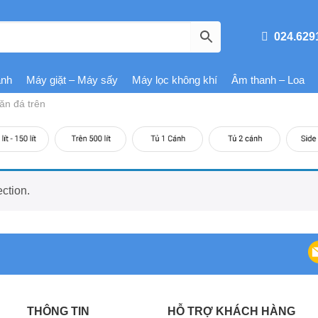
024.629
ạnh
Máy giặt – Máy sấy
Máy lọc không khí
Âm thanh – Loa
ăn đá trên
ction.
THÔNG TIN
HỖ TRỢ KHÁCH HÀNG