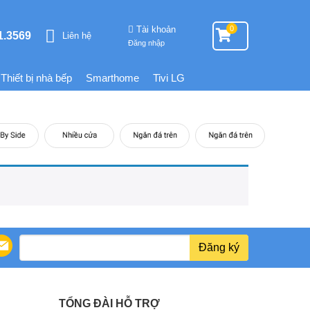
Tài khoản
0
1.3569
Liên hệ
Đăng nhập
Thiết bị nhà bếp
Smarthome
Tivi LG
Đăng ký
TỔNG ĐÀI HỖ TRỢ