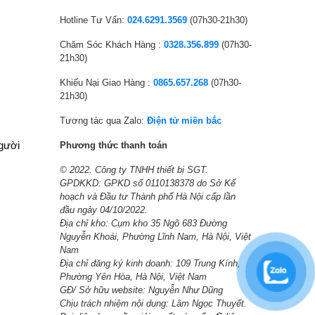
Hotline Tư Vấn:
024.6291.3569
(07h30-21h30)
Chăm Sóc Khách Hàng :
0328.356.899
(07h30-
21h30)
Khiếu Nại Giao Hàng :
0865.657.268
(07h30-
21h30)
Tương tác qua Zalo:
Điện tử miền bắc
người
Phương thức thanh toán
© 2022. Công ty TNHH thiết bị SGT.
GPDKKD: GPKD số 0110138378 do Sở Kế
hoạch và Đầu tư Thành phố Hà Nội cấp lần
đầu ngày 04/10/2022.
Địa chỉ kho: Cụm kho 35 Ngõ 683 Đường
Nguyễn Khoái, Phường Lĩnh Nam, Hà Nội, Việt
Nam
Địa chỉ đăng ký kinh doanh: 109 Trung Kính,
Phường Yên Hòa, Hà Nội, Việt Nam
GĐ/ Sở hữu website: Nguyễn Như Dũng
Chịu trách nhiệm nội dung: Lâm Ngọc Thuyết.