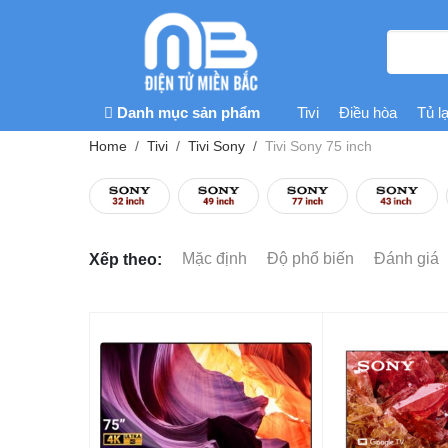
Danh mục sản phẩm
Tivi
Điều hòa
Tủ l
Home
Tivi
Tivi Sony
Tivi Sony 75 inch
Mặc định
Độ phổ biến
Đánh giá
Xếp theo: