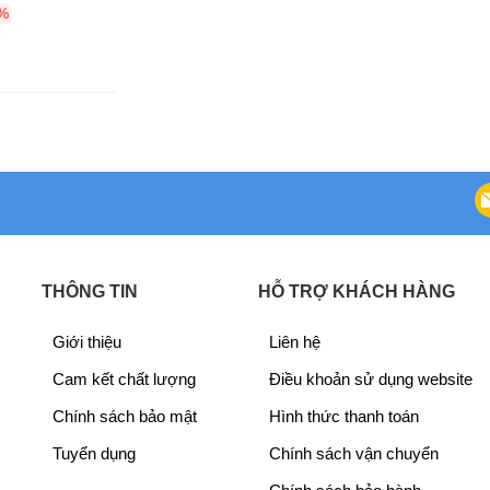
w
i
w
i
%
a
s
a
s
s
:
s
:
:
2
:
3
3
4
4
0
3
,
0
,
,
2
,
4
5
9
0
8
7
0
2
0
9
,
6
,
,
0
,
0
THÔNG TIN
HỖ TRỢ KHÁCH HÀNG
0
0
0
0
0
0
0
0
Giới thiệu
Liên hệ
0
₫
0
₫
₫
.
₫
.
Cam kết chất lượng
Điều khoản sử dụng website
.
.
Chính sách bảo mật
Hình thức thanh toán
Tuyển dụng
Chính sách vận chuyển