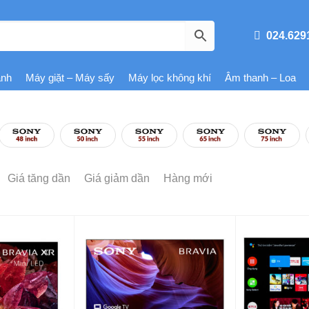
024.629
ạnh
Máy giặt – Máy sấy
Máy lọc không khí
Âm thanh – Loa
Giá tăng dần
Giá giảm dần
Hàng mới