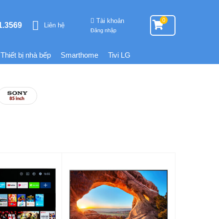
Tài khoản
0
1.3569
Liên hệ
Đăng nhập
Thiết bị nhà bếp
Smarthome
Tivi LG