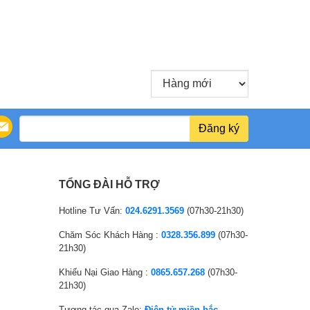
w
i
a
s
s
:
:
2
3
4
2
,
,
2
1
9
Đăng ký
3
0
2
,
,
0
TỔNG ĐÀI HỖ TRỢ
0
0
0
0
Hotline Tư Vấn:
024.6291.3569
(07h30-21h30)
0
₫
Chăm Sóc Khách Hàng :
0328.356.899
(07h30-
₫
.
21h30)
.
Khiếu Nại Giao Hàng :
0865.657.268
(07h30-
21h30)
Tương tác qua Zalo:
Điện tử miền bắc