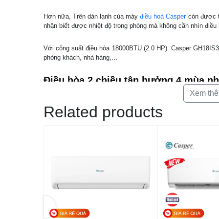
Hơn nữa, Trên dàn lạnh của máy
điều hoà Casper
còn được th
nhận biết được nhiệt độ trong phòng mà không cần nhìn điều 
Với công suất điều hòa 18000BTU (2.0 HP). Casper GH18IS33
phòng khách, nhà hàng,…
Điều hòa 2 chiều tận hưởng 4 mùa n
Xem th
Điều hoà Casper 18000 BTU 2 chiều GH-18IS33 với 2 chức n
cuộc sống 4 mùa như ý (mát mẻ vào mùa hè, ấm áp vào mùa
Related products