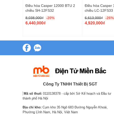
000 BTU 1
Điều hòa Casper 12000 BTU 2
Điều hòa Casper
chiều SH-12FS32
chiều LC-12FS33
8,038,000
₫
-20%
6,613,000
₫
-26%
O
O
6,440,000
₫
4,920,000
₫
r
C
r
C
i
u
i
u
g
r
g
r
i
r
i
r
Hơn nữa: Máy
điều hòa Casper 2 chiều
inverter được tran
n
e
n
e
chóng, mang đến cho Bạn tận hưởng cảm giác mát lạnh tức t
a
n
a
n
l
t
l
t
Điều hòa Casper công nghệ Inverter k
p
p
p
p
Điều hoà Casper 18000 BTU
được ứng dụng công nghệ i-Savi
r
r
r
r
trong phòng đạt đến mức cài đặt, máy nén sẽ tự động giảm
i
i
i
i
Công Ty TNHH Thiết Bị SGT
giảm xuống 30% so với điều hoà thông dụng. Từ đó máy nén
c
c
c
c
đổi nhiệt độ một cách đột ngột từ người sử dụng.
Mã số thuế:
0110138378 - cấp bởi Sở Kế hoạch và Đầu tư
e
e
e
e
thành phố Hà Nội
w
i
w
i
Địa chỉ kho:
Cụm kho 35 Ngõ 683 Đường Nguyễn Khoái,
a
s
a
s
Phường Lĩnh Nam, Hà Nội, Việt Nam