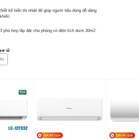
iết kế hiển thị nhiệt độ giúp người tiêu dùng dễ dàng
khiển.
 phù hợp lắp đặt cho phòng có diện tích dưới 30m2:
hư ý
êm
ăng làm lạnh và sưởi ấm giúp khách hàng tận hưởng
 đông).