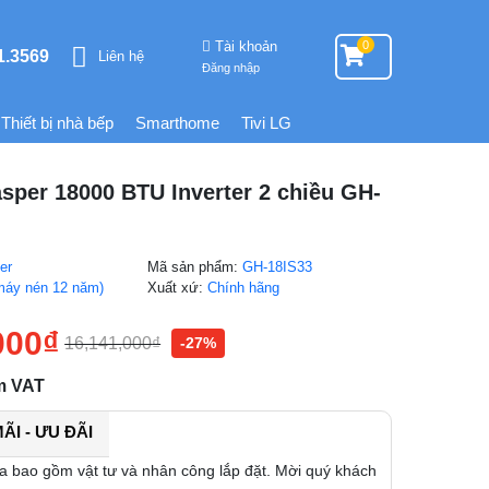
Tài khoản
0
1.3569
Liên hệ
Đăng nhập
Thiết bị nhà bếp
Smarthome
Tivi LG
sper 18000 BTU Inverter 2 chiều GH-
er
Mã sản phẩm:
GH-18IS33
máy nén 12 năm)
Xuất xứ:
Chính hãng
000
₫
16,141,000
₫
-27%
m VAT
I - ƯU ĐÃI
a bao gồm vật tư và nhân công lắp đặt. Mời quý khách