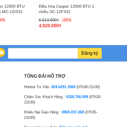
er 12000 BTU
Điều hòa Casper 12000 BTU 1
Điều hòa Ca
ều MC-12IS33
chiều SC-12FS32
12000BTU 
23%
6,613,000
₫
-26%
7,474,000
₫
O
O
4,920,000
₫
5,720,000
r
C
r
C
i
u
i
u
g
r
g
r
i
r
i
r
Đăng ký
n
e
n
e
a
n
a
n
l
t
l
t
TỔNG ĐÀI HỖ TRỢ
p
p
p
p
r
r
r
r
Hotline Tư Vấn:
024.6291.3569
(07h30-21h30)
i
i
i
i
Chăm Sóc Khách Hàng :
0328.356.899
(07h30-
c
c
c
c
21h30)
e
e
e
e
Khiếu Nại Giao Hàng :
0865.657.268
(07h30-
w
i
w
i
21h30)
a
s
a
s