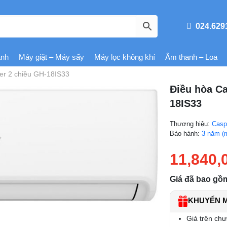
024.629
ạnh
Máy giặt – Máy sấy
Máy lọc không khí
Âm thanh – Loa
er 2 chiều GH-18IS33
Điều hòa Ca
18IS33
Thương hiệu:
Casp
Bảo hành:
3 năm (
11,840,
Giá đã bao gồ
KHUYẾN MÃ
Giá trên chư