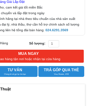
ảng Giá Lắp Đặt
kho, cam kết giá tốt miền Bắc
 chuyển và lắp đặt trong ngày
nh hãng tại nhà theo tiêu chuẩn của nhà sản xuất
 đại lý, nhà thầu, thợ cần hỗ trợ chính sách số lượng
 lòng liên hệ tổng đài bán hàng:
024.6291.3569
 Hàng
Số lượng:
MUA NGAY
iao hàng tận nơi hoặc nhận tại cửa hàng
TƯ VẤN
TRẢ GÓP QUA THẺ
Chúng tôi sẽ gọi lại cho bạn
Visa, Master, JCB
 Thuật