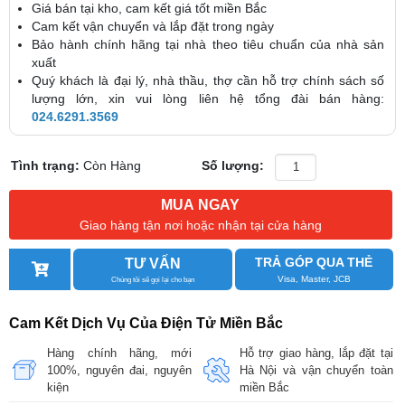
Giá bán tại kho, cam kết giá tốt miền Bắc
Cam kết vận chuyển và lắp đặt trong ngày
Bảo hành chính hãng tại nhà theo tiêu chuẩn của nhà sản
xuất
Quý khách là đại lý, nhà thầu, thợ cần hỗ trợ chính sách số
lượng lớn, xin vui lòng liên hệ tổng đài bán hàng:
024.6291.3569
Tình trạng:
Còn Hàng
Số lượng:
MUA NGAY
Giao hàng tận nơi hoặc nhận tại cửa hàng
TRẢ GÓP QUA THẺ
TƯ VẤN
Visa, Master, JCB
Chúng tôi sẽ gọi lại cho bạn
Cam Kết Dịch Vụ Của Điện Tử Miền Bắc
Hàng chính hãng, mới
Hỗ trợ giao hàng, lắp đặt tại
100%, nguyên đai, nguyên
Hà Nội và vận chuyển toàn
kiện
miền Bắc