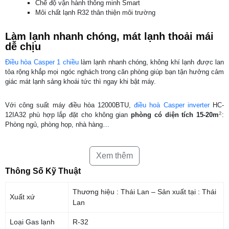
Chế độ vận hành thông minh Smart
Môi chất lạnh R32 thân thiện môi trường
Làm lạnh nhanh chóng, mát lạnh thoải mái
dễ chịu
Điều hòa Casper 1 chiều
làm lạnh nhanh chóng, không khí lạnh được lan
tỏa rộng khắp mọi ngóc nghách trong căn phòng giúp bạn tận hưởng cảm
giác mát lạnh sảng khoái tức thì ngay khi bật máy.
Với công suất máy điều hòa 12000BTU,
điều hoà Casper inverter
HC-
2
12IA32 phù hợp lắp đặt cho không gian
phòng có diện tích 15-20m
:
Phòng ngủ, phòng họp, nhà hàng…
Công nghệ điều chỉnh nhiệt độ iFeel
Xem thêm
Máy điều hòa Casper HC12IA32
với chức năng iFeel có khả năng cảm
Thông Số Kỹ Thuật
nhận nhiệt độ của người sử dụng thông qua bộ phận cảm biến nhiệt
được gắn trên điều khiển từ xa.
Thương hiệu : Thái Lan – Sản xuất tại : Thái
Xuất xứ
Lan
Khi khởi động tính năng này,
điều hòa Casper 12000 BTU
sẽ tự động
điều chỉnh nhiệt độ sao cho phù hợp với môi trường xung quanh. Sử
Loại Gas lạnh
R-32
dụng chức năng này vào ban đêm sẽ giúp cho bạn có được giấc ngủ