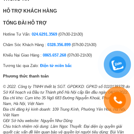
môi trường
HỖ TRỢ KHÁCH HÀNG
Điều hoà Casper 1 chiều inverter 12000BTU HC12IA32 sử dụng môi chất
làm lạnh tân tiến nhất hiện nay –
Gas R32
. Điều hòa gas R32 với những
ưu điểm vượt trội: hiệu suất làm lạnh cao, tiết kiệm năng lượng thân
TỔNG ĐÀI HỖ TRỢ
thiện với môi trường, không gây ảnh hưởng đến tầng ozon.
Hotline Tư Vấn:
024.6291.3569
(07h30-21h30)
Chăm Sóc Khách Hàng :
0328.356.899
(07h30-21h30)
Khiếu Nại Giao Hàng :
0865.657.268
(07h30-21h30)
Tương tác qua Zalo:
Điện tử miền bắc
Phương thức thanh toán
© 2022. Công ty TNHH thiết bị SGT. GPDKKD: GPKD số 0110138378 do
Sở Kế hoạch và Đầu tư Thành phố Hà Nội cấp lần đầu ngày 04/10/2022.
Địa chỉ kho: Cụm kho 35 Ngõ 683 Đường Nguyễn Khoái, Phường Lĩnh
Nam, Hà Nội, Việt Nam
Địa chỉ đăng ký kinh doanh: 109 Trung Kính, Phường Yên Hòa, Hà Nội,
Chức năng tự động báo lỗi
Việt Nam
GĐ/ Sở hữu website: Nguyễn Như Dũng
Điều hòa Casper
có khả năng phát hiện ra lỗi xảy ra bên trong máy, sau
Chịu trách nhiệm nội dung: Lâm Ngọc Thuyết. Đại diện ủy quyền giải
đó phát ra tín hiệu để người sử dụng dễ dàng phát hiện ra và nhanh
quyết các vấn đề liên quan bảo vệ quyền lợi người tiêu dùng: Bùi Văn