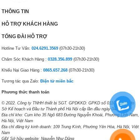
THÔNG TIN
HỖ TRỢ KHÁCH HÀNG
TỔNG ĐÀI HỖ TRỢ
Hotline Tư Vấn:
024.6291.3569
(07h30-21h30)
Chăm Sóc Khách Hàng :
0328.356.899
(07h30-21h30)
Khiếu Nại Giao Hàng :
0865.657.268
(07h30-21h30)
Tương tác qua Zalo:
Điện tử miền bắc
Phương thức thanh toán
© 2022. Công ty TNHH thiết bị SGT. GPDKKD: GPKD số 0110138378 do
Sở Kế hoạch và Đầu tư Thành phố Hà Nội cấp lần đầu ngày 04/10/2022.
Địa chỉ kho: Cụm kho 35 Ngõ 683 Đường Nguyễn Khoái, Phường Lĩnh Nam,
Hà Nội, Việt Nam
Địa chỉ đăng ký kinh doanh: 109 Trung Kính, Phường Yên Hòa, Hà Nội, Việt
Nam
GĐ/ Sở hữu website: Nguyễn Như Dũng