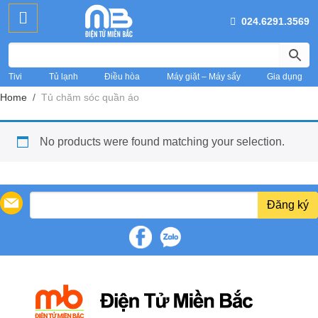
024.6291.3569
Tivi
Tủ lạnh
Điều hòa
Máy giặt – Máy sấy
Gia dụng
Home
Tủ chăm sóc quần áo
No products were found matching your selection.
Đăng ký