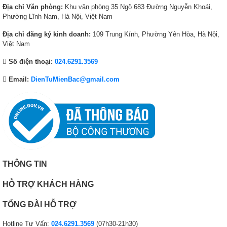
1
,
Địa chỉ Văn phòng:
Khu văn phòng 35 Ngõ 683 Đường Nguyễn Khoái,
,
0
Phường Lĩnh Nam, Hà Nội, Việt Nam
0
0
Địa chỉ đăng ký kinh doanh:
109 Trung Kính, Phường Yên Hòa, Hà Nội,
0
0
Việt Nam
0
₫
₫
.
Số điện thoại:
024.6291.3569
.
Email:
DienTuMienBac@gmail.com
THÔNG TIN
HỖ TRỢ KHÁCH HÀNG
TỔNG ĐÀI HỖ TRỢ
Hotline Tư Vấn:
024.6291.3569
(07h30-21h30)