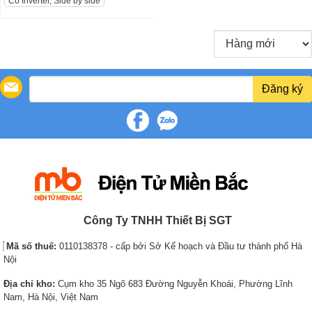
Có Inverter, Side by side
:
1
:
2
i
u
2
0
3
3
g
r
0
,
7
,
i
r
,
9
,
2
n
e
7
9
8
7
a
n
6
0
7
0
Đăng ký
l
t
8
,
0
,
p
p
,
0
,
0
r
r
0
0
0
0
i
i
0
0
0
0
c
c
0
₫
0
₫
e
e
₫
.
₫
.
w
i
.
.
a
s
s
:
Công Ty TNHH Thiết Bị SGT
:
1
2
0
Mã số thuế:
0110138378 - cấp bởi Sở Kế hoạch và Đầu tư thành phố Hà
0
,
Nội
,
9
Địa chỉ kho:
Cụm kho 35 Ngõ 683 Đường Nguyễn Khoái, Phường Lĩnh
8
2
Nam, Hà Nội, Việt Nam
9
0