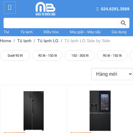
024.6291.3569
Tivi
Tủ lạnh
Điều hòa
Máy giặt – Máy sấy
Gia dụng
Home
Tủ lạnh
Tủ lạnh LG
Tủ lạnh LG Side by Side