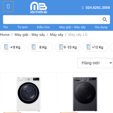
024.6291.3569
Tivi
Tủ lạnh
Điều hòa
Máy giặt – Máy sấy
Gia dụng
Home
Máy giặt - Máy sấy
Máy sấy
Máy sấy LG