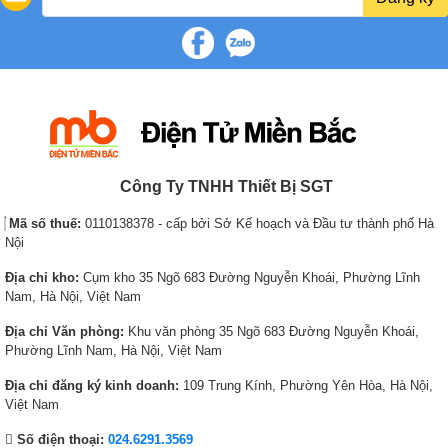
4
,
6
,
p
p
,
0
,
0
r
r
0
0
0
0
i
i
0
0
0
0
c
c
0
₫
0
₫
e
e
₫
.
₫
.
w
i
.
.
a
s
s
:
Công Ty TNHH Thiết Bị SGT
:
1
1
2
Mã số thuế:
0110138378 - cấp bởi Sở Kế hoạch và Đầu tư thành phố Hà
6
,
Nội
,
8
Địa chỉ kho:
Cụm kho 35 Ngõ 683 Đường Nguyễn Khoái, Phường Lĩnh
8
7
Nam, Hà Nội, Việt Nam
1
0
3
,
Địa chỉ Văn phòng:
Khu văn phòng 35 Ngõ 683 Đường Nguyễn Khoái,
,
0
Phường Lĩnh Nam, Hà Nội, Việt Nam
0
0
Địa chỉ đăng ký kinh doanh:
109 Trung Kính, Phường Yên Hòa, Hà Nội,
0
0
Việt Nam
0
₫
₫
.
Số điện thoại:
024.6291.3569