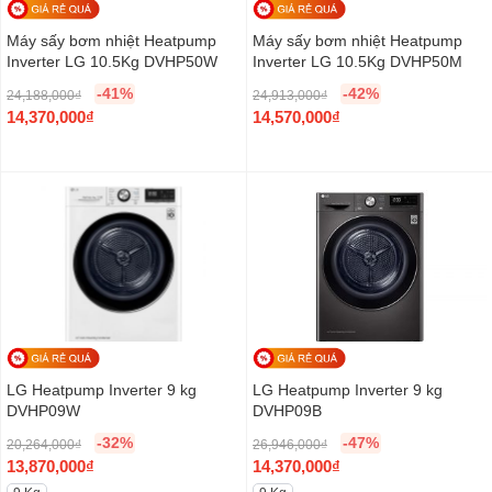
Máy sấy bơm nhiệt Heatpump
Máy sấy bơm nhiệt Heatpump
Inverter LG 10.5Kg DVHP50W
Inverter LG 10.5Kg DVHP50M
-41%
-42%
24,188,000
₫
24,913,000
₫
O
O
14,370,000
₫
14,570,000
₫
r
C
r
C
i
u
i
u
g
r
g
r
i
r
i
r
n
e
n
e
a
n
a
n
l
t
l
t
p
p
p
p
r
r
r
r
i
i
i
i
c
c
c
c
LG Heatpump Inverter 9 kg
LG Heatpump Inverter 9 kg
e
e
e
e
DVHP09W
DVHP09B
w
i
w
i
-32%
-47%
20,264,000
₫
26,946,000
₫
a
s
a
s
O
O
13,870,000
₫
14,370,000
₫
s
:
s
:
r
C
r
C