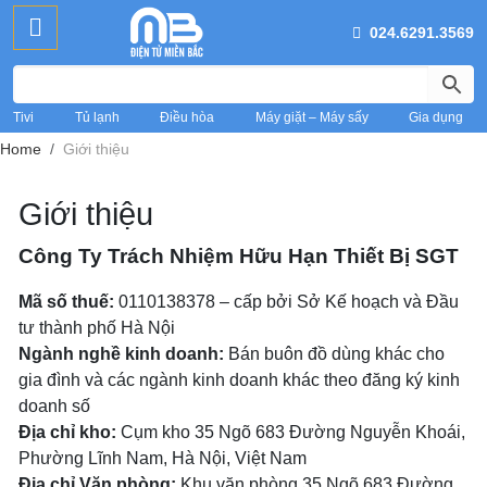
024.6291.3569
Tivi
Tủ lạnh
Điều hòa
Máy giặt – Máy sấy
Gia dụng
Home
Giới thiệu
Giới thiệu
Công Ty Trách Nhiệm Hữu Hạn Thiết Bị SGT
Mã số thuế:
0110138378 – cấp bởi Sở Kế hoạch và Đầu
tư thành phố Hà Nội
Ngành nghề kinh doanh:
Bán buôn đồ dùng khác cho
gia đình và các ngành kinh doanh khác theo đăng ký kinh
doanh số
Địa chỉ kho:
Cụm kho 35 Ngõ 683 Đường Nguyễn Khoái,
Phường Lĩnh Nam, Hà Nội, Việt Nam
Địa chỉ Văn phòng:
Khu văn phòng 35 Ngõ 683 Đường