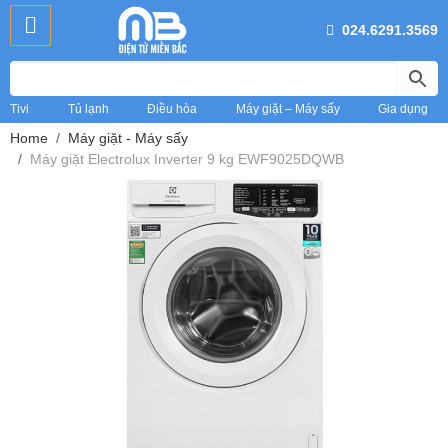
024.6291.3569
Tivi
Tủ lạnh
Điều hòa
Máy giặt – Máy sấy
Gia dụng
Home
Máy giặt - Máy sấy
Máy giặt Electrolux Inverter 9 kg EWF9025DQWB