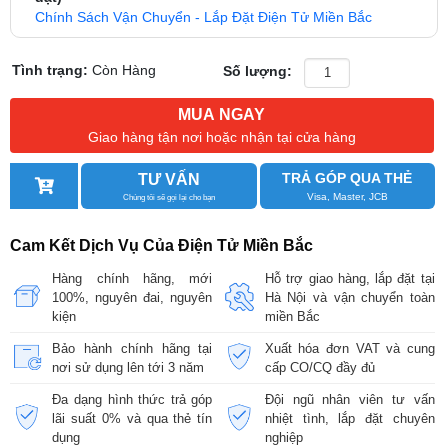
Chính Sách Vận Chuyển - Lắp Đặt Điện Tử Miền Bắc
Tình trạng:
Còn Hàng
Số lượng:
MUA NGAY
Giao hàng tận nơi hoặc nhận tại cửa hàng
TRẢ GÓP QUA THẺ
TƯ VẤN
Visa, Master, JCB
Chúng tôi sẽ gọi lại cho bạn
Cam Kết Dịch Vụ Của Điện Tử Miền Bắc
Hàng chính hãng, mới
Hỗ trợ giao hàng, lắp đặt tại
100%, nguyên đai, nguyên
Hà Nội và vận chuyển toàn
kiện
miền Bắc
Bảo hành chính hãng tại
Xuất hóa đơn VAT và cung
nơi sử dụng lên tới 3 năm
cấp CO/CQ đầy đủ
Đa dạng hình thức trả góp
Đội ngũ nhân viên tư vấn
lãi suất 0% và qua thẻ tín
nhiệt tình, lắp đặt chuyên
dụng
nghiệp