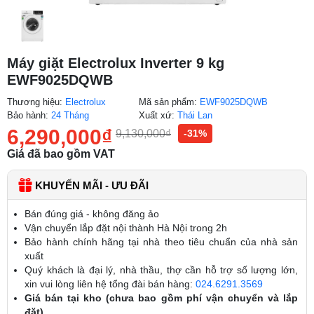
Máy giặt Electrolux Inverter 9 kg
EWF9025DQWB
Thương hiệu:
Electrolux
Mã sản phẩm:
EWF9025DQWB
Bảo hành:
24 Tháng
Xuất xứ:
Thái Lan
6,290,000
₫
9,130,000
₫
-31%
Giá đã bao gồm VAT
KHUYẾN MÃI - ƯU ĐÃI
Bán đúng giá - không đăng ảo
Vận chuyển lắp đặt nội thành Hà Nội trong 2h
Bảo hành chính hãng tại nhà theo tiêu chuẩn của nhà sản
xuất
Quý khách là đại lý, nhà thầu, thợ cần hỗ trợ số lượng lớn,
xin vui lòng liên hệ tổng đài bán hàng:
024.6291.3569
Giá bán tại kho (chưa bao gồm phí vận chuyển và lắp
đặt)