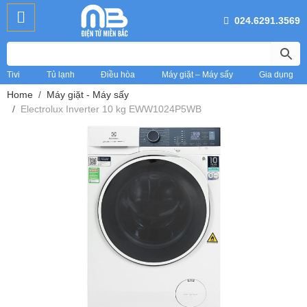
024.6291.3569
Tivi
Tủ lạnh
Điều hòa
Máy giặt – Máy sấy
Gia dụng
Home
Máy giặt - Máy sấy
Electrolux Inverter 10 kg EWW1024P5WB