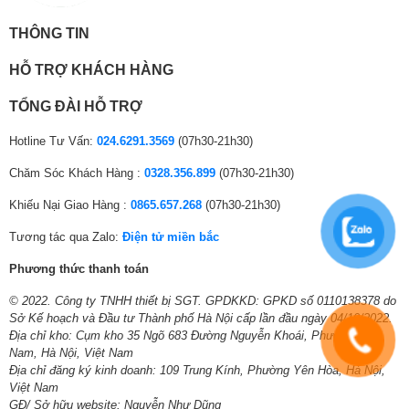
công nghệ EcoInverter giúp tiết kiệm tới hơn 50% điện năng tiêu thụ khi
Bảng điều
Song ngữ Anh – Việt có nút xoay, cảm ứng và
hoạt động giảm chi phí điện, nước hàng tháng cho gia đình bạn.Ngoài ra,
khiển:
màn hình hiển thị
THÔNG TIN
bạn có thể an tâm sử dụng máy trong thời gian dài nhờ nhà sản xuất
cam kết bảo hành 10 năm cho phần động cơ máy.
Chỉnh nhiệt độ nước
HỖ TRỢ KHÁCH HÀNG
Chỉnh số vòng vắt
Có sấy
TỔNG ĐÀI HỖ TRỢ
Khóa trẻ em
Lưu chương trình yêu thích
Hotline Tư Vấn:
024.6291.3569
(07h30-21h30)
Lựa chọn: Giặt / Sấy hoặc Giặt + Sấy
Chăm Sóc Khách Hàng :
0328.356.899
(07h30-21h30)
Tiện ích:
Sấy dựa trên thời gian mong muốn
Sấy trên mức độ khô mong muốn
Khiếu Nại Giao Hàng :
0865.657.268
(07h30-21h30)
Thêm quần áo khi máy đang giặt
Vệ sinh lồng giặt
Tương tác qua Zalo:
Điện tử miền bắc
Xả thêm
Phương thức thanh toán
Chế độ trì hoãn khởi động
Chế độ giặt sơ tự động
© 2022. Công ty TNHH thiết bị SGT. GPDKKD: GPKD số 0110138378 do
Sở Kế hoạch và Đầu tư Thành phố Hà Nội cấp lần đầu ngày 04/10/2022.
Thông tin lắp đặt
*Hình ảnh chỉ mang tính chất minh họa
Địa chỉ kho: Cụm kho 35 Ngõ 683 Đường Nguyễn Khoái, Phường Lĩnh
Nam, Hà Nội, Việt Nam
Kích thước,
Cao 84.1 cm – Ngang 59.3 cm – Sâu 62.3 cm –
Loại bỏ đến 99.99% vi khuẩn và chất gây dị
Địa chỉ đăng ký kinh doanh: 109 Trung Kính, Phường Yên Hòa, Hà Nội,
khối lượng:
Nặng 83 kg
ứng với công nghệ giặt hơi nước Hygienic
Việt Nam
Care
GĐ/ Sở hữu website: Nguyễn Như Dũng