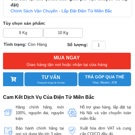
đặt)
Chính Sách Vận Chuyển - Lắp Đặt Điện Tử Miền Bắc
Tùy chọn sản phẩm:
9 Kg
10 Kg
Tình trạng:
Còn Hàng
Số lượng:
MUA NGAY
Giao hàng tận nơi hoặc nhận tại cửa hàng
TRẢ GÓP QUA THẺ
TƯ VẤN
Visa, Master, JCB
Chúng tôi sẽ gọi lại cho bạn
Cam Kết Dịch Vụ Của Điện Tử Miền Bắc
Hàng chính hãng, mới
Hỗ trợ giao hàng, lắp đặt tại
100%, nguyên đai, nguyên
Hà Nội và vận chuyển toàn
kiện
miền Bắc
Bảo hành chính hãng tại
Xuất hóa đơn VAT và cung
nơi sử dụng lên tới 3 năm
cấp CO/CQ đầy đủ