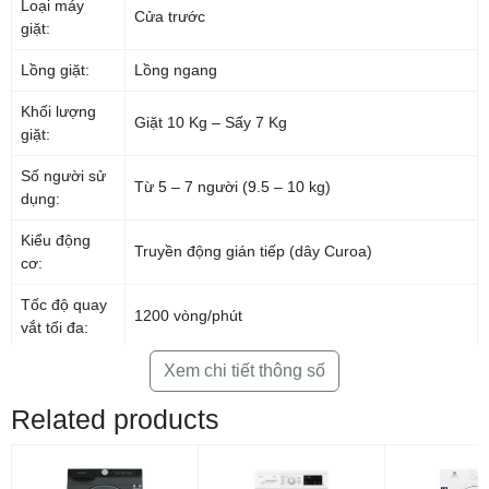
Loại máy
Cửa trước
cảm ứng và màn hình hiển thị hiện đại, giúp người dùng dễ dàng thao
giặt:
tác, sử dụng.
Lồng giặt:
Lồng ngang
Khối lượng
Giặt 10 Kg – Sấy 7 Kg
giặt:
Số người sử
Từ 5 – 7 người (9.5 – 10 kg)
dụng:
Kiểu động
Truyền động gián tiếp (dây Curoa)
cơ:
Tốc độ quay
1200 vòng/phút
*Hình ảnh chỉ mang tính chất minh họa
vắt tối đa:
Chất liệu lồng
Tiện lợi với 15 chương trình giặt khác nhau
Xem chi tiết thông số
Thép không gỉ
được tích hợp sẵn
giặt:
Related products
Chiếc
máy giặt Electrolux
này được tích hợp 15 chương trình giặt khác
Chất liệu vỏ
Kim loại sơn tĩnh điện
nhau (xem chi tiết tại bảng thông số kỹ thuật), bao gồm: giặt chăn ga,
máy:
giặt nhanh 15 phút, giặt nhanh 39 phút, giặt sấy 60 phút, xả + vắt, đồ