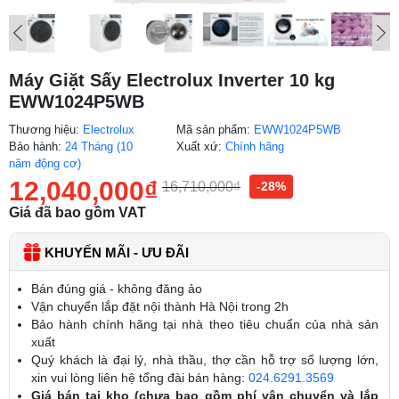
Máy Giặt Sấy Electrolux Inverter 10 kg
EWW1024P5WB
Thương hiệu:
Electrolux
Mã sản phẩm:
EWW1024P5WB
Bảo hành:
24 Tháng (10
Xuất xứ:
Chính hãng
năm động cơ)
12,040,000
₫
16,710,000
₫
-28%
Giá đã bao gồm VAT
KHUYẾN MÃI - ƯU ĐÃI
Bán đúng giá - không đăng ảo
Vận chuyển lắp đặt nội thành Hà Nội trong 2h
Bảo hành chính hãng tại nhà theo tiêu chuẩn của nhà sản
xuất
Quý khách là đại lý, nhà thầu, thợ cần hỗ trợ số lượng lớn,
xin vui lòng liên hệ tổng đài bán hàng:
024.6291.3569
Giá bán tại kho (chưa bao gồm phí vận chuyển và lắp