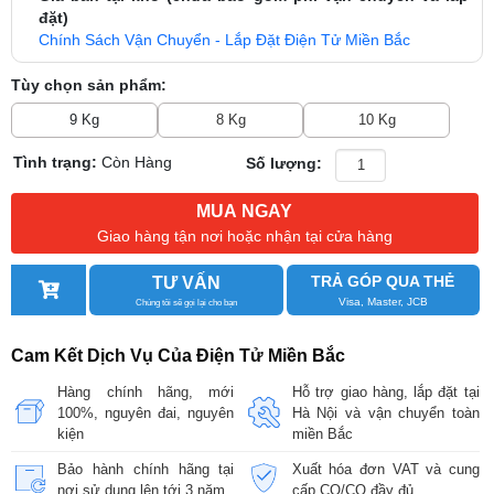
đặt)
Chính Sách Vận Chuyển - Lắp Đặt Điện Tử Miền Bắc
Tùy chọn sản phẩm:
9 Kg
8 Kg
10 Kg
Tình trạng:
Còn Hàng
Số lượng:
MUA NGAY
Giao hàng tận nơi hoặc nhận tại cửa hàng
TRẢ GÓP QUA THẺ
TƯ VẤN
Visa, Master, JCB
Chúng tôi sẽ gọi lại cho bạn
Cam Kết Dịch Vụ Của Điện Tử Miền Bắc
Hàng chính hãng, mới
Hỗ trợ giao hàng, lắp đặt tại
100%, nguyên đai, nguyên
Hà Nội và vận chuyển toàn
kiện
miền Bắc
Bảo hành chính hãng tại
Xuất hóa đơn VAT và cung
nơi sử dụng lên tới 3 năm
cấp CO/CQ đầy đủ