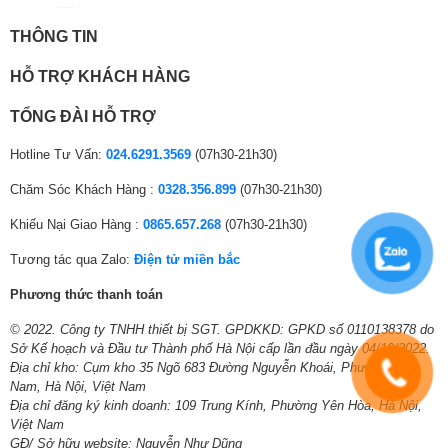
Chỉnh nhiệt độ nước
Chỉnh số vòng vắt
THÔNG TIN
Giặt sơ
Khóa trẻ em
HỖ TRỢ KHÁCH HÀNG
Tiện ích:
Lưu chương trình yêu thích
Quản lý thời gian
TỔNG ĐÀI HỖ TRỢ
Thêm quần áo khi máy đang giặt
Trì hoãn kết thúc
Hotline Tư Vấn:
024.6291.3569
(07h30-21h30)
Xả thêm
Chăm Sóc Khách Hàng :
0328.356.899
(07h30-21h30)
Thông tin lắp đặt
*Hình ảnh bài viết chỉ mang tính chất minh họa
Khiếu Nại Giao Hàng :
0865.657.268
(07h30-21h30)
Kích thước,
Cao 84 cm – Ngang 59.5 cm – Sâu 60 cm –
Tiêu diệt vi khuẩn bằng hơi nước với công
Tương tác qua Zalo:
Điện tử miền bắc
khối lượng:
Nặng 76 kg
nghệ Hygienic Care
Phương thức thanh toán
Chiều dài ống
Bằng việc phun vào lồng giặt hơi nước ở nhiệt độ 40°C sau quá trình
130 cm
cấp nước:
© 2022. Công ty TNHH thiết bị SGT. GPDKKD: GPKD số 0110138378 do
giặt, công nghệ này giúp loại bỏ vi khuẩn và các tác nhân gây dị ứng,
Sở Kế hoạch và Đầu tư Thành phố Hà Nội cấp lần đầu ngày 04/10/2022.
giúp bảo vệ sức khỏe và làn da nhạy cảm của các thành viên trong gia
Chiều dài ống
Địa chỉ kho: Cụm kho 35 Ngõ 683 Đường Nguyễn Khoái, Phường Lĩnh
đình.
195 cm
Nam, Hà Nội, Việt Nam
thoát nước:
Địa chỉ đăng ký kinh doanh: 109 Trung Kính, Phường Yên Hòa, Hà Nội,
Việt Nam
Hãng:
Electrolux.
GĐ/ Sở hữu website: Nguyễn Như Dũng