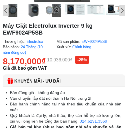
Máy Giặt Electrolux Inverter 9 kg
EWF9024P5SB
Thương hiệu:
Electrolux
Mã sản phẩm:
EWF9024P5SB
Bảo hành:
24 Tháng (10
Xuất xứ:
Chính hãng
năm động cơ)
8,170,000
₫
10,936,000
₫
-25%
Giá đã bao gồm VAT
KHUYẾN MÃI - ƯU ĐÃI
Bán đúng giá - không đăng ảo
Vận chuyển lắp đặt nội thành Hà Nội trong 2h
Bảo hành chính hãng tại nhà theo tiêu chuẩn của nhà sản
xuất
Quý khách là đại lý, nhà thầu, thợ cần hỗ trợ số lượng lớn,
xin vui lòng liên hệ tổng đài bán hàng:
024.6291.3569
Giá bán tại kho (chưa bao gồm phí vận chuyển và lắp