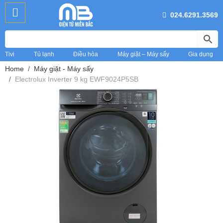
024.6291.3569
Tivi
Tủ lạnh
Điều hòa
Máy giặt – Máy sấy
Gia dụng
Home
Máy giặt - Máy sấy
Electrolux Inverter 9 kg EWF9024P5SB