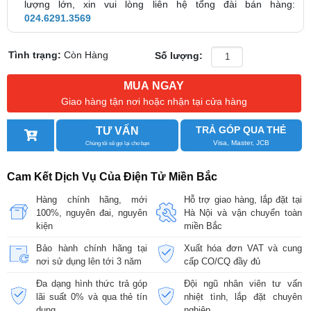
lượng lớn, xin vui lòng liên hệ tổng đài bán hàng:
024.6291.3569
Tình trạng:
Còn Hàng
Số lượng:
MUA NGAY
Giao hàng tận nơi hoặc nhận tại cửa hàng
TRẢ GÓP QUA THẺ
TƯ VẤN
Visa, Master, JCB
Chúng tôi sẽ gọi lại cho bạn
Cam Kết Dịch Vụ Của Điện Tử Miền Bắc
Hàng chính hãng, mới
Hỗ trợ giao hàng, lắp đặt tại
100%, nguyên đai, nguyên
Hà Nội và vận chuyển toàn
kiện
miền Bắc
Bảo hành chính hãng tại
Xuất hóa đơn VAT và cung
nơi sử dụng lên tới 3 năm
cấp CO/CQ đầy đủ
Đa dạng hình thức trả góp
Đội ngũ nhân viên tư vấn
lãi suất 0% và qua thẻ tín
nhiệt tình, lắp đặt chuyên
dụng
nghiệp