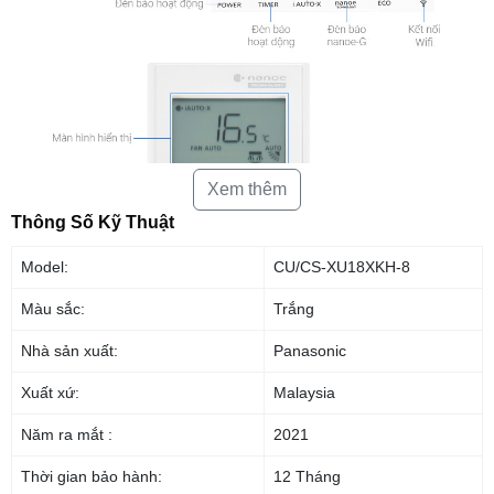
Xem thêm
Thông Số Kỹ Thuật
Model:
CU/CS-XU18XKH-8
Màu sắc:
Trắng
Nhà sản xuất:
Panasonic
Xuất xứ:
Malaysia
Năm ra mắt :
2021
Kiểu dáng tinh tế, sang trọng với công suất
điều hoà 18000 BTU
Thời gian bảo hành:
12 Tháng