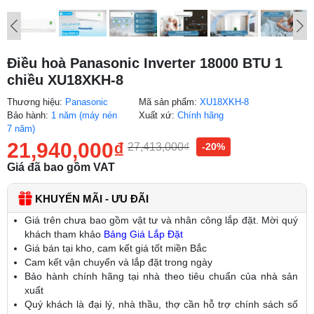
Điều hoà Panasonic Inverter 18000 BTU 1
chiều XU18XKH-8
Thương hiệu:
Panasonic
Mã sản phẩm:
XU18XKH-8
Bảo hành:
1 năm (máy nén
Xuất xứ:
Chính hãng
7 năm)
21,940,000
₫
27,413,000
₫
-20%
Giá đã bao gồm VAT
KHUYẾN MÃI - ƯU ĐÃI
Giá trên chưa bao gồm vật tư và nhân công lắp đặt. Mời quý
khách tham khảo
Bảng Giá Lắp Đặt
Giá bán tại kho, cam kết giá tốt miền Bắc
Cam kết vận chuyển và lắp đặt trong ngày
Bảo hành chính hãng tại nhà theo tiêu chuẩn của nhà sản
xuất
Quý khách là đại lý, nhà thầu, thợ cần hỗ trợ chính sách số