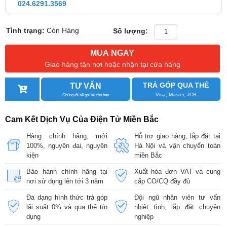
024.6291.3569
Tình trạng:
Còn Hàng
Số lượng:
MUA NGAY
Giao hàng tận nơi hoặc nhận tại cửa hàng
TRẢ GÓP QUA THẺ
TƯ VẤN
Visa, Master, JCB
Chúng tôi sẽ gọi lại cho bạn
Cam Kết Dịch Vụ Của Điện Tử Miền Bắc
Hàng chính hãng, mới
Hỗ trợ giao hàng, lắp đặt tại
100%, nguyên đai, nguyên
Hà Nội và vận chuyển toàn
kiện
miền Bắc
Bảo hành chính hãng tại
Xuất hóa đơn VAT và cung
nơi sử dụng lên tới 3 năm
cấp CO/CQ đầy đủ
Đa dạng hình thức trả góp
Đội ngũ nhân viên tư vấn
lãi suất 0% và qua thẻ tín
nhiệt tình, lắp đặt chuyên
dụng
nghiệp