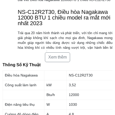
NS-C12R2T30, Điều hòa Nagakawa
12000 BTU 1 chiều model ra mắt mới
nhất 2023
Trải qua 20 năm hình thành và phát triển, với tôn chỉ mang tới
giải pháp không khí sạch cho mọi gia đình, Nagakawa mong
muốn giúp người tiêu dùng được sử dụng những chiếc điều
hòa không khí có nhiều tính năng vượt trội, vận hành bền bỉ
với mức giá trong tầm tay.
Xem thêm
Thông Số Kỹ Thuật
Điều hòa Nagakawa
NS-C12R2T30
Công suất làm lạnh
kW
3,52
Btu/h
12000
Điện năng tiêu thụ
W
1030
Cường độ dòng điện
A
4,8