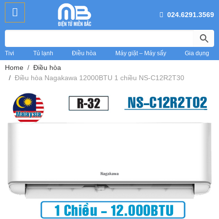
024.6291.3569
Tivi
Tủ lạnh
Điều hòa
Máy giặt – Máy sấy
Gia dụng
Home
Điều hòa
Điều hòa Nagakawa 12000BTU 1 chiều NS-C12R2T30