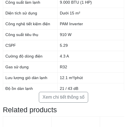
Thiết kế đơn giản, hiện đại
Công suất làm lạnh
9.000 BTU (1 HP)
Diện tích sử dụng
Dưới 15 m²
Đặc biệt, lớp phủ tăng khả năng kháng ăn mòn bởi hơi muối biển trong
không khí giúp máy hoạt động bền bỉ ngay cả ở những khu vực gần biển.
Công nghệ tiết kiệm điện
PAM Inverter
Công nghệ làm lạnh
Công suất tiêu thụ
910 W
Điều hòa Mitsubishi Electric Inverter này có công suất 1 HP, làm lạnh
CSPF
5.29
hiệu quả cho không gian dưới 15m².
Cường độ dòng điện
4.3 A
Tính năng làm lạnh nhanh giúp giảm nhiệt độ phòng chỉ trong thời gian
ngắn, mang lại sự thoải mái tức thì.
Gas sử dụng
R32
Lưu lượng gió dàn lạnh
12.1 m³/phút
Độ ồn dàn lạnh
21 / 43 dB
Xem chi tiết thông số
Độ ồn dàn nóng
50 dB
Related products
Công nghệ làm lạnh
Econo
Công nghệ kháng khuẩn
Nano Platinum