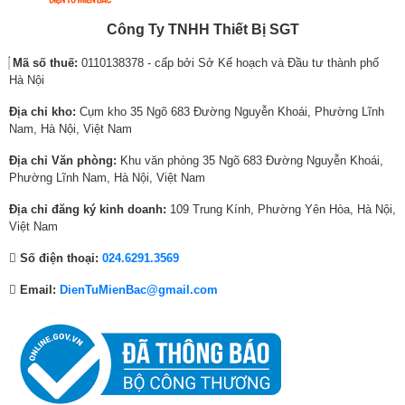
e
e
e
e
e
e
Thương hiệu
Mitsubishi Electric
w
i
w
i
w
i
Công Ty TNHH Thiết Bị SGT
a
s
a
s
a
s
Xuất xứ thương hiệu
Nhật Bản
Mã số thuế:
0110138378 - cấp bởi Sở Kế hoạch và Đầu tư thành phố
s
:
s
:
s
:
Hà Nội
:
8
:
5
:
6
Sản xuất tại
Thái Lan
1
,
7
,
8
,
Địa chỉ kho:
Cụm kho 35 Ngõ 683 Đường Nguyễn Khoái, Phường Lĩnh
Công nghệ PAM Inverter
Bảo hành
24 tháng theo chính sách hãng
1
5
,
7
,
4
Nam, Hà Nội, Việt Nam
,
2
4
2
0
4
Địa chỉ Văn phòng:
Khu văn phòng 35 Ngõ 683 Đường Nguyễn Khoái,
1
0
7
0
3
0
Tiêu thụ điện chỉ 0.91 kW/h, nhãn năng lượng 5 sao với hiệu suất năng
Phường Lĩnh Nam, Hà Nội, Việt Nam
lượng đạt 5.29 giúp tiết kiệm chi phí vận hành đáng kể.
2
,
4
,
8
,
8
0
,
0
,
0
Địa chỉ đăng ký kinh doanh:
109 Trung Kính, Phường Yên Hòa, Hà Nội,
Máy lạnh sử dụng gas R32 thân thiện với môi trường, mang lại hiệu quả
,
0
0
0
0
0
Việt Nam
làm lạnh tốt và tiết kiệm năng lượng.
0
0
0
0
0
0
Số điện thoại:
024.6291.3569
0
₫
0
₫
0
₫
Khả năng lọc không khí hiệu quả
0
.
₫
.
₫
.
Email:
DienTuMienBac@gmail.com
₫
.
.
Bộ lọc PM 2.5 giúp loại bỏ bụi mịn và các tác nhân gây dị ứng, mang lại
.
bầu không khí trong lành và dễ chịu hơn.