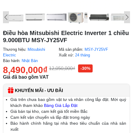
Điều hòa Mitsubishi Electric Inverter 1 chiều
9.000BTU MSY-JY25VF
Thương hiệu:
Mitsubishi
Mã sản phẩm:
MSY-JY25VF
Electric
Xuất xứ:
24 tháng
Bảo hành:
Nhật Bản
8,490,000
₫
12,050,000
₫
-30%
Giá đã bao gồm VAT
KHUYẾN MÃI - ƯU ĐÃI
Giá trên chưa bao gồm vật tư và nhân công lắp đặt. Mời quý
khách tham khảo
Bảng Giá Lắp Đặt
Giá bán tại kho, cam kết giá tốt miền Bắc
Cam kết vận chuyển và lắp đặt trong ngày
Bảo hành chính hãng tại nhà theo tiêu chuẩn của nhà sản
xuất