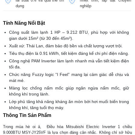
lãi suất 0% và qua thẻ tín
nhiệt tình, lắp đặt chuyên
dụng
nghiệp
Tính Năng Nổi Bật
Công suất làm lạnh 1 HP – 9.212 BTU, phù hợp với không
gian dưới 15m² (từ 30 đến 45m³).
Xuất xứ: Thái Lan, đảm bảo độ bền và chất lượng vượt trội.
Tiêu thụ điện là 0.91 kW/h, tiết kiệm đáng kể chi phí điện năng.
Công nghệ PAM Inverter làm lạnh nhanh mà vẫn tiết kiệm điện
tối đa.
Chức năng Fuzzy logic “I Feel” mang lại cảm giác dễ chịu và
mát mẻ.
Màng lọc chống nấm mốc giúp ngăn ngừa nấm mốc, giữ
không khí trong lành.
Lớp phủ tăng khả năng kháng ăn mòn bởi hơi muối biển trong
không khí, tăng tuổi thọ máy.
Thông Tin Sản Phẩm
Trong mùa hè oi ả, Điều hòa Mitsubishi Electric Inverter 1 chiều
9.000BTU MSY-JY25VF là lựa chọn đáng cân nhắc. Không chỉ sở hữu