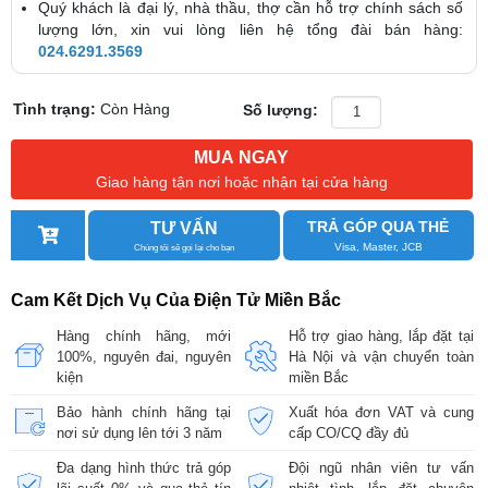
Quý khách là đại lý, nhà thầu, thợ cần hỗ trợ chính sách số
lượng lớn, xin vui lòng liên hệ tổng đài bán hàng:
024.6291.3569
Tình trạng:
Còn Hàng
Số lượng:
MUA NGAY
Giao hàng tận nơi hoặc nhận tại cửa hàng
TRẢ GÓP QUA THẺ
TƯ VẤN
Visa, Master, JCB
Chúng tôi sẽ gọi lại cho bạn
Cam Kết Dịch Vụ Của Điện Tử Miền Bắc
Hàng chính hãng, mới
Hỗ trợ giao hàng, lắp đặt tại
100%, nguyên đai, nguyên
Hà Nội và vận chuyển toàn
kiện
miền Bắc
Bảo hành chính hãng tại
Xuất hóa đơn VAT và cung
nơi sử dụng lên tới 3 năm
cấp CO/CQ đầy đủ
Đa dạng hình thức trả góp
Đội ngũ nhân viên tư vấn