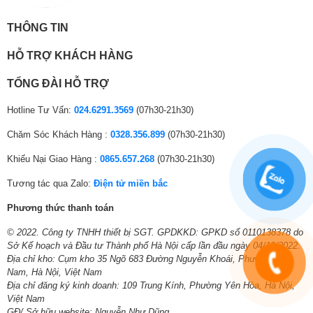
THÔNG TIN
HỖ TRỢ KHÁCH HÀNG
TỔNG ĐÀI HỖ TRỢ
Hotline Tư Vấn:
024.6291.3569
(07h30-21h30)
Chăm Sóc Khách Hàng :
0328.356.899
(07h30-21h30)
Bộ lọc PM 2.5
Khiếu Nại Giao Hàng :
0865.657.268
(07h30-21h30)
Tiện ích khác
Tương tác qua Zalo:
Điện tử miền bắc
Chức năng Fuzzy logic “I Feel” giúp bạn có thể nhanh chóng
Phương thức thanh toán
tận hưởng không gian mát mẻ đúng theo nhu cầu.
Màng lọc chống nấm mốc, lớp phủ kép chống bám bẩn, lớp
© 2022. Công ty TNHH thiết bị SGT. GPDKKD: GPKD số 0110138378 do
phủ chống bám bẩn giúp giữ cho không khí sạch và an toàn.
Sở Kế hoạch và Đầu tư Thành phố Hà Nội cấp lần đầu ngày 04/10/2022.
Hẹn giờ bật tắt 24 tiếng: Linh hoạt điều chỉnh thời gian sử dụng
Địa chỉ kho: Cụm kho 35 Ngõ 683 Đường Nguyễn Khoái, Phường Lĩnh
theo nhu cầu.
Nam, Hà Nội, Việt Nam
Tự khởi động lại: Máy tự động khởi động lại với các cài đặt
Địa chỉ đăng ký kinh doanh: 109 Trung Kính, Phường Yên Hòa, Hà Nội,
ban trước đó sau khi có điện trở lại.
Việt Nam
GĐ/ Sở hữu website: Nguyễn Như Dũng