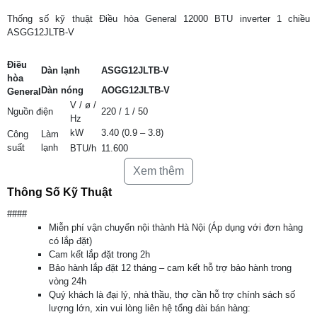
Thống số kỹ thuật Điều hòa General 12000 BTU inverter 1 chiều
ASGG12JLTB-V
Điều
Dàn lạnh
ASGG12JLTB-V
hòa
Dàn nóng
AOGG12JLTB-V
General
V / ø /
Nguồn điện
220 / 1 / 50
Hz
kW
3.40 (0.9 – 3.8)
Công
Làm
suất
lạnh
BTU/h
11.600
Nguồn
Làm
Xem thêm
điện
kW
1.060
lạnh
vào
Thông Số Kỹ Thuật
Hiệu suất năng lượng
6,26
####
CSPF
Miễn phí vận chuyển nội thành Hà Nội (Áp dụng với đơn hàng
Làm
EER
W/W
3,21
có lắp đặt)
lạnh
Cam kết lắp đặt trong 2h
Cường
Làm
Bảo hành lắp đặt 12 tháng – cam kết hỗ trợ bảo hành trong
độ dòng
A
5,3
lạnh
vòng 24h
điện
Quý khách là đại lý, nhà thầu, thợ cần hỗ trợ chính sách số
Khử ẩm
l/h
1,8
lượng lớn, xin vui lòng liên hệ tổng đài bán hàng:
Dàn