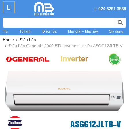
024.6291.3569
Tivi
Tủ lạnh
Điều hòa
Máy giặt – Máy sấy
Gia dụng
Home
Điều hòa
Điều hòa General 12000 BTU inverter 1 chiều ASGG12JLTB-V