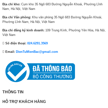
1
1
1
,
7
,
Địa chỉ kho:
Cụm kho 35 Ngõ 683 Đường Nguyễn Khoái, Phường Lĩnh
5
,
1
5
,
7
Nam, Hà Nội, Việt Nam
,
4
,
2
4
2
Địa chỉ Văn phòng:
Khu văn phòng 35 Ngõ 683 Đường Nguyễn Khoái,
1
6
1
0
7
0
Phường Lĩnh Nam, Hà Nội, Việt Nam
0
0
2
,
4
,
3
,
8
0
,
0
Địa chỉ đăng ký kinh doanh:
109 Trung Kính, Phường Yên Hòa, Hà Nội,
,
0
,
0
0
0
Việt Nam
0
0
0
0
0
0
Số điện thoại:
024.6291.3569
0
0
0
₫
0
₫
0
₫
0
.
₫
.
Email:
DienTuMienBac@gmail.com
₫
.
₫
.
.
.
THÔNG TIN
HỖ TRỢ KHÁCH HÀNG