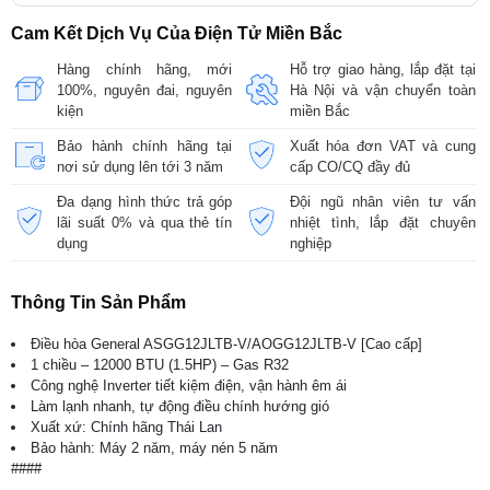
Cam Kết Dịch Vụ Của Điện Tử Miền Bắc
Hàng chính hãng, mới
Hỗ trợ giao hàng, lắp đặt tại
100%, nguyên đai, nguyên
Hà Nội và vận chuyển toàn
kiện
miền Bắc
Bảo hành chính hãng tại
Xuất hóa đơn VAT và cung
nơi sử dụng lên tới 3 năm
cấp CO/CQ đầy đủ
Đa dạng hình thức trả góp
Đội ngũ nhân viên tư vấn
lãi suất 0% và qua thẻ tín
nhiệt tình, lắp đặt chuyên
dụng
nghiệp
Thông Tin Sản Phẩm
Điều hòa General ASGG12JLTB-V/AOGG12JLTB-V [Cao cấp]
1 chiều – 12000 BTU (1.5HP) – Gas R32
Công nghệ Inverter tiết kiệm điện, vận hành êm ái
Làm lạnh nhanh, tự động điều chính hướng gió
Xuất xứ: Chính hãng Thái Lan
Bảo hành: Máy 2 năm, máy nén 5 năm
####