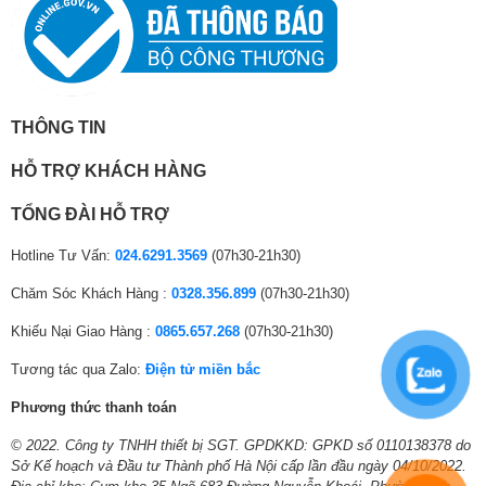
THÔNG TIN
HỖ TRỢ KHÁCH HÀNG
=gt Tham khảo thêm bài viết
: Điều hòa inverter là gì
TỔNG ĐÀI HỖ TRỢ
Không sợ vi khuẩn, nấm mốc
Hotline Tư Vấn:
024.6291.3569
(07h30-21h30)
Cơ chế tự làm sạch và khử trùng
Chăm Sóc Khách Hàng :
0328.356.899
(07h30-21h30)
Cuộc sống bộn bề và chúng ta thường không chú ý đến việc
vệ sinh khiến bụi bẩn bám vào máy dẫn đến việc máy hoạt
Khiếu Nại Giao Hàng :
0865.657.268
(07h30-21h30)
động kém hiệu quả, vi khuẩn sẽ sinh sôi ngày càng nhiều. Vì
vậy, điều hoà Dairry sử dụng cơ chế tự làm sạch và khử trùng
Tương tác qua Zalo:
Điện tử miền bắc
giúp gia đình bạn loại bỏ bụi bẩn, vi khuẩn và nấm mốc ở dàn
Phương thức thanh toán
lạnh.
© 2022. Công ty TNHH thiết bị SGT. GPDKKD: GPKD số 0110138378 do
Lưới lọc diệt khuẩn
Sở Kế hoạch và Đầu tư Thành phố Hà Nội cấp lần đầu ngày 04/10/2022.