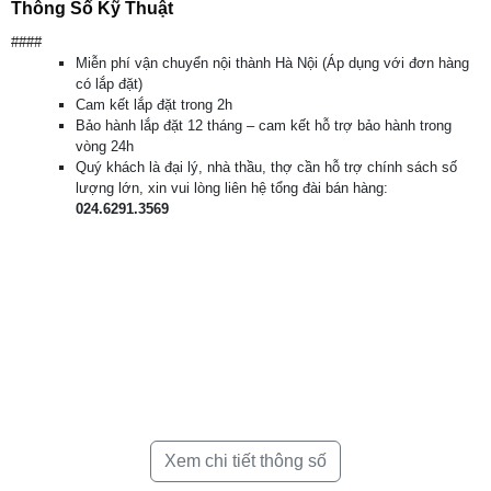
Thông Số Kỹ Thuật
####
Miễn phí vận chuyển nội thành Hà Nội (Áp dụng với đơn hàng
có lắp đặt)
Cam kết lắp đặt trong 2h
Bảo hành lắp đặt 12 tháng – cam kết hỗ trợ bảo hành trong
vòng 24h
Quý khách là đại lý, nhà thầu, thợ cần hỗ trợ chính sách số
lượng lớn, xin vui lòng liên hệ tổng đài bán hàng:
Dairry – Điều hòa Hàn Quốc, nhập
024.6291.3569
khẩu chính hãng Thái Lan
Điều hoà Dairry là
thương hiệu của Hàn Quốc
là quốc gia
phát triển mạnh mẽ về công nghệ sản xuất điện tử, điện lạnh
cả thế giới biết đến: LG và Samsung.
Năm 2020 vừa qua, Dairry chính thức bước chân vào thị
trường Việt Nam. Theo thống kê số liệu năm qua, Dairry đã
cung cấp tổng sản lượng 50.000 bộ điều hoà dân dụng chỉ tại
khu vực miền Bắc nước ta. Với một năm nền kinh tế biến
động cùng với ảnh hưởng của dịch bệnh Covid mà Dairry vẫn
đạt được một con số khá ấn tượng chứng tỏ được sức hút
Xem chi tiết thông số
của Dairry đối với người tiêu dùng Việt Nam.