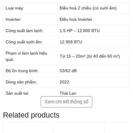
–
Dàn lạnh:
Điều hoà Casper hai chiều Inverter 12000 BTU GH-12IS33
Loại máy:
Điều hoà 2 chiều (có sưởi ấm)
có thiết kế hình chữ nhật quen thuộc, vỏ bằng nhựa với các góc được
bo nhẹ lại tạo được cảm giác mềm mại.
Inverter:
Điều hoà Inverter
–
Dàn nóng
: Hình hộp chữ nhật khá vuông vức với chất liệu bằng thép
Công suất làm lạnh:
1.5 HP – 12.800 BTU
có độ bền chắc cao chịu được các tác động từ môi trường bên ngoài.
Dàn tản nhiệt bằng đồng mạ vàng giúp tăng khả năng làm lạnh, tăng tuổi
Công suất sưởi ấm:
12.958 BTU
thọ cho máy và tăng khả năng chống mài mòn từ các tác nhân bên
ngoài.
Phạm vi làm lạnh hiệu
Từ 15 – 20m² (từ 40 đến 60 m³)
quả:
Độ ồn trung bình:
53/62 dB
Dòng sản phẩm:
2022
Sản xuất tại:
Thái Lan
Xem chi tiết thông số
Thời gian bảo hành cục
3 năm
lạnh:
Related products
Thời gian bảo hành cục
Máy nén 5 năm
nóng: