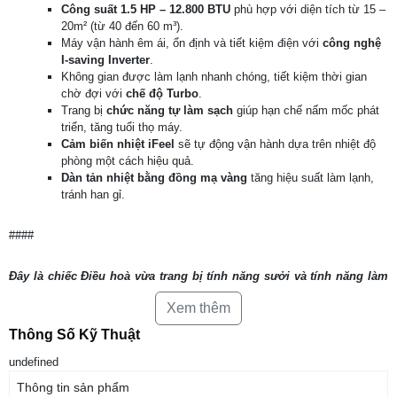
Công suất 1.5 HP – 12.800 BTU
phù hợp với diện tích từ 15 –
20m² (từ 40 đến 60 m³).
Máy vận hành êm ái, ổn định và tiết kiệm điện với
công nghệ
I-saving Inverter
.
Không gian được làm lạnh nhanh chóng, tiết kiệm thời gian
chờ đợi với
chế độ Turbo
.
Trang bị
chức năng tự làm sạch
giúp hạn chế nấm mốc phát
triển, tăng tuổi thọ máy.
Cảm biến nhiệt iFeel
sẽ tự động vận hành dựa trên nhiệt độ
phòng một cách hiệu quả.
Dàn tản nhiệt bằng đồng mạ vàng
tăng hiệu suất làm lạnh,
tránh han gỉ.
####
Đây là chiếc Điều hoà vừa trang bị tính năng sưởi và tính năng làm
lạnh để có thể đáp ứng cho nhiều nhu cầu khác nhau trong cuộc
Xem thêm
sống. Đặc biệt được trang bị đầy đủ các tính năng như làm lạnh
nhanh Turbo, chức năng hút ẩm và tiết kiệm điện năng nhờ công
Thông Số Kỹ Thuật
nghệ I-saving.
undefined
Tổng quan thiết kế
Thông tin sản phẩm