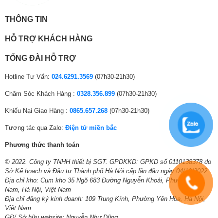
Chiều cao lắp đặt tối đa
5m
THÔNG TIN
giữa cục nóng-lạnh:
HỖ TRỢ KHÁCH HÀNG
Dòng điện vào:
Dàn lạnh
TỔNG ĐÀI HỖ TRỢ
Kích thước ống đồng:
6.35/12.7
Hotline Tư Vấn:
024.6291.3569
(07h30-21h30)
Số lượng kết nối dàn lạnh
1
tối đa:
Chăm Sóc Khách Hàng :
0328.356.899
(07h30-21h30)
* Hình ảnh chỉ mang tính chất minh họa
Hãng:
Casper.
Khiếu Nại Giao Hàng :
0865.657.268
(07h30-21h30)
Công nghệ tiết kiệm
####
Tương tác qua Zalo:
Điện tử miền bắc
Miễn phí vận chuyển nội thành Hà Nội (Áp dụng với đơn hàng
– Công nghệ I-saving sẽ giúp
Điều hoà Casper Inverter
giảm thiểu được
có lắp đặt)
từ 30% – 50% điện năng so với các dòng
Điều hoà 2 chiều
thông thường
Phương thức thanh toán
Cam kết lắp đặt trong 2h
khác, đồng thời đảm bảo sản phẩm luôn vận hành êm ái và ổn định.
Bảo hành lắp đặt 12 tháng – cam kết hỗ trợ bảo hành trong
© 2022. Công ty TNHH thiết bị SGT. GPDKKD: GPKD số 0110138378 do
vòng 24h
Sở Kế hoạch và Đầu tư Thành phố Hà Nội cấp lần đầu ngày 04/10/2022.
– Sản phẩm có tem năng lượng 5 sao (Hiệu suất năng lượng 4.91).
Quý khách là đại lý, nhà thầu, thợ cần hỗ trợ chính sách số
Địa chỉ kho: Cụm kho 35 Ngõ 683 Đường Nguyễn Khoái, Phường Lĩnh
lượng lớn, xin vui lòng liên hệ tổng đài bán hàng:
Nam, Hà Nội, Việt Nam
024.6291.3569
Địa chỉ đăng ký kinh doanh: 109 Trung Kính, Phường Yên Hòa, Hà Nội,
Việt Nam
GĐ/ Sở hữu website: Nguyễn Như Dũng