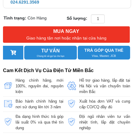
024.6291.3569
Tình trạng:
Còn Hàng
Số lượng:
MUA NGAY
Giao hàng tận nơi hoặc nhận tại cửa hàng
TRẢ GÓP QUA THẺ
TƯ VẤN
Visa, Master, JCB
Chúng tôi sẽ gọi lại cho bạn
Cam Kết Dịch Vụ Của Điện Tử Miền Bắc
Hàng chính hãng, mới
Hỗ trợ giao hàng, lắp đặt tại
100%, nguyên đai, nguyên
Hà Nội và vận chuyển toàn
kiện
miền Bắc
Bảo hành chính hãng tại
Xuất hóa đơn VAT và cung
nơi sử dụng lên tới 3 năm
cấp CO/CQ đầy đủ
Đa dạng hình thức trả góp
Đội ngũ nhân viên tư vấn
lãi suất 0% và qua thẻ tín
nhiệt tình, lắp đặt chuyên
dụng
nghiệp