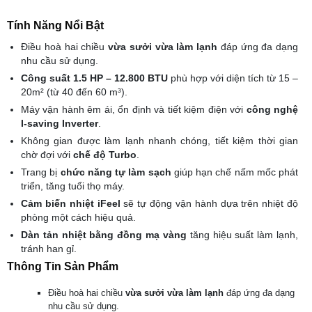
Tính Năng Nổi Bật
Điều hoà hai chiều
vừa sưởi vừa làm lạnh
đáp ứng đa dạng
nhu cầu sử dụng.
Công suất 1.5 HP – 12.800 BTU
phù hợp với diện tích từ 15 –
20m² (từ 40 đến 60 m³).
Máy vận hành êm ái, ổn định và tiết kiệm điện với
công nghệ
I-saving Inverter
.
Không gian được làm lạnh nhanh chóng, tiết kiệm thời gian
chờ đợi với
chế độ Turbo
.
Trang bị
chức năng tự làm sạch
giúp hạn chế nấm mốc phát
triển, tăng tuổi thọ máy.
Cảm biến nhiệt iFeel
sẽ tự động vận hành dựa trên nhiệt độ
phòng một cách hiệu quả.
Dàn tản nhiệt bằng đồng mạ vàng
tăng hiệu suất làm lạnh,
tránh han gỉ.
Thông Tin Sản Phẩm
Điều hoà hai chiều
vừa sưởi vừa làm lạnh
đáp ứng đa dạng
nhu cầu sử dụng.