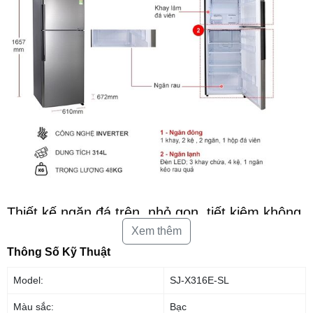
Thiết kế ngăn đá trên, nhỏ gọn, tiết kiệm không
gian
Xem thêm
Tủ Lạnh Sharp Inverter 287 lít SJ-X316E-SL được nhà sản xuất thiết kế
Thông Số Kỹ Thuật
khá đơn giản, nhỏ gọn cùng màu xám bạc, có 2 cửa cùng ngăn đá nằm
trên rất quen thuộc với người dùng. Sản phẩm không chỉ giúp tăng thêm
Model:
SJ-X316E-SL
vẻ sang trọng cho không gian sống mà còn tiết kiệm tối đa diện tích sử
dụng cho người dùng. Bên cạnh đó với dung tích thực tế 287 lít,
tủ lạnh
Màu sắc:
Bạc