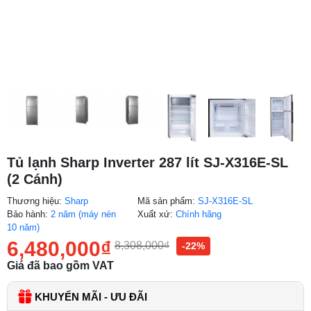
Tủ lạnh Sharp Inverter 287 lít SJ-X316E-SL
(2 Cánh)
Thương hiệu:
Sharp
Mã sản phẩm:
SJ-X316E-SL
Bảo hành:
2 năm (máy nén
Xuất xứ:
Chính hãng
10 năm)
6,480,000
₫
8,308,000
₫
-22%
Giá đã bao gồm VAT
KHUYẾN MÃI - ƯU ĐÃI