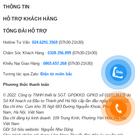
THÔNG TIN
HỖ TRỢ KHÁCH HÀNG
TỔNG ĐÀI HỖ TRỢ
Hotline Tư Vấn:
024.6291.3569
(07h30-21h30)
Chăm Sóc Khách Hàng :
0328.356.899
(07h30-21h30)
Khiếu Nại Giao Hàng :
0865.657.268
(07h30-21h30)
Tương tác qua Zalo:
Điện tử miền bắc
Phương thức thanh toán
© 2022. Công ty TNHH thiết bị SGT. GPDKKD: GPKD số 0110138378 do
Sở Kế hoạch và Đầu tư Thành phố Hà Nội cấp lần đầu ngày 04/10/2022.
Địa chỉ kho: Cụm kho 35 Ngõ 683 Đường Nguyễn Khoái, Phường Lĩnh
Nam, Hà Nội, Việt Nam
Địa chỉ đăng ký kinh doanh: 109 Trung Kính, Phường Yên Hòa, Hà Nội,
Việt Nam
GĐ/ Sở hữu website: Nguyễn Như Dũng