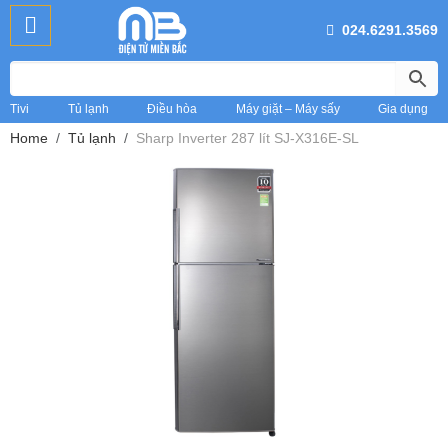
024.6291.3569
Tivi
Tủ lạnh
Điều hòa
Máy giặt – Máy sấy
Gia dụng
Home
Tủ lạnh
Sharp Inverter 287 lít SJ-X316E-SL