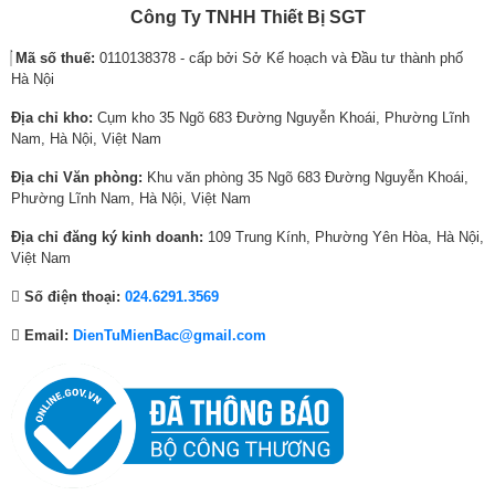
rung, chống sấm sét, chống chuột, vận hành ổn định, cách điện, kết cấu
w
i
w
i
w
i
Công Ty TNHH Thiết Bị SGT
ổn định. Những gia đình có trẻ nhỏ hoàn toàn yên tâm khi sử dụng thiết
a
s
a
s
a
s
bị điện lạnh vô cùng an toàn này.
Mã số thuế:
0110138378 - cấp bởi Sở Kế hoạch và Đầu tư thành phố
s
:
s
:
s
:
Hà Nội
:
6
:
7
:
7
Khay kính chịu lực
9
,
1
,
9
,
Địa chỉ kho:
Cụm kho 35 Ngõ 683 Đường Nguyễn Khoái, Phường Lĩnh
Khay của tủ lạnh Sharp Inverter được làm từ kính chịu lực an toàn và
,
7
0
8
,
5
Nam, Hà Nội, Việt Nam
bền bỉ, có thể chịu được sức năng lên đến 100kg, dễ dàng để thực phẩm
3
9
,
7
7
7
có trọng lượng lớn mà không lo lắng tình trạng vỡ hay hư hỏng.
Địa chỉ Văn phòng:
Khu văn phòng 35 Ngõ 683 Đường Nguyễn Khoái,
1
0
2
0
6
0
Phường Lĩnh Nam, Hà Nội, Việt Nam
9
,
8
,
6
,
Dientugiare.vn chuyên cung cấp sản phẩm chất lượng uy tín giá tốt,
,
0
6
0
,
0
chính hãng, giao hàng tận nơi, nhiều quà tặng hấp dẫn, bảo hành chu
Địa chỉ đăng ký kinh doanh:
109 Trung Kính, Phường Yên Hòa, Hà Nội,
0
0
,
0
0
0
đáo.
Việt Nam
0
0
0
0
0
0
Số điện thoại:
024.6291.3569
0
₫
0
₫
0
₫
₫
.
0
.
₫
.
Email:
DienTuMienBac@gmail.com
.
₫
.
.