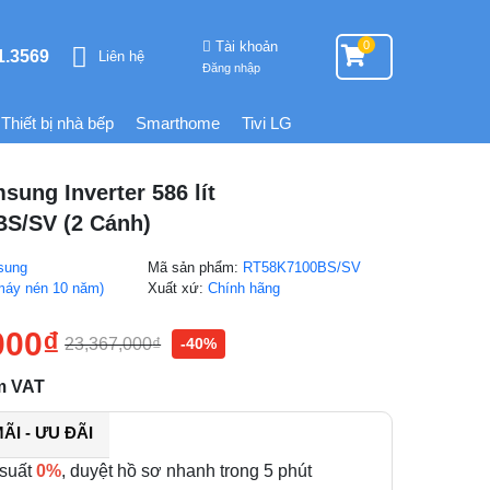
Tài khoản
0
1.3569
Liên hệ
Đăng nhập
Thiết bị nhà bếp
Smarthome
Tivi LG
sung Inverter 586 lít
S/SV (2 Cánh)
sung
Mã sản phẩm:
RT58K7100BS/SV
máy nén 10 năm)
Xuất xứ:
Chính hãng
000
₫
23,367,000
₫
-40%
m VAT
I - ƯU ĐÃI
 suất
0%
, duyệt hồ sơ nhanh trong 5 phút