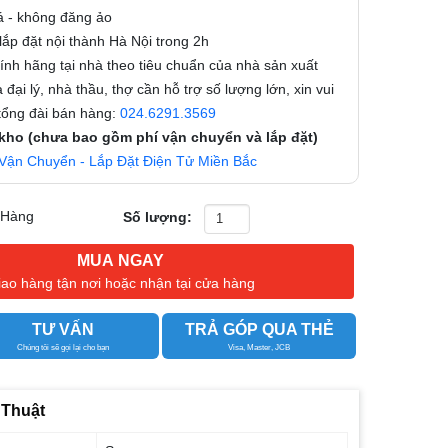
á - không đăng ảo
ắp đặt nội thành Hà Nội trong 2h
nh hãng tại nhà theo tiêu chuẩn của nhà sản xuất
 đại lý, nhà thầu, thợ cần hỗ trợ số lượng lớn, xin vui
 tổng đài bán hàng:
024.6291.3569
 kho (chưa bao gồm phí vận chuyển và lắp đặt)
Vận Chuyển - Lắp Đặt Điện Tử Miền Bắc
 Hàng
Số lượng:
MUA NGAY
iao hàng tận nơi hoặc nhận tại cửa hàng
TƯ VẤN
TRẢ GÓP QUA THẺ
Chúng tôi sẽ gọi lại cho bạn
Visa, Master, JCB
 Thuật