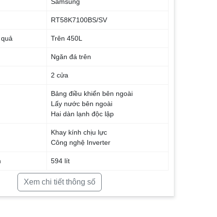
Samsung
RT58K7100BS/SV
 quả
Trên 450L
Ngăn đá trên
2 cửa
Bảng điều khiển bên ngoài
Lấy nước bên ngoài
Hai dàn lạnh độc lập
Khay kính chịu lực
Công nghệ Inverter
h
594 lít
h sử dụng
586 lít
Xem chi tiết thông số
ụng thích hợp
Trên 7 người (Trên 350 lít)
n đông + ngăn