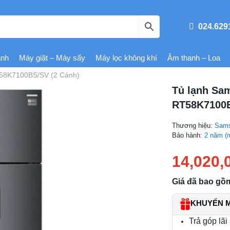
024.629
ạnh
Máy giặt – Máy sấy
Máy lọc không khí
Âm thanh – Loa
RT58K7100BS/SV (2 Cánh)
Tủ lạnh Sam
RT58K7100B
Thương hiệu:
Sam
Bảo hành:
2 năm (
14,020,
Giá đã bao gồ
KHUYẾN MÃ
Trả góp lãi