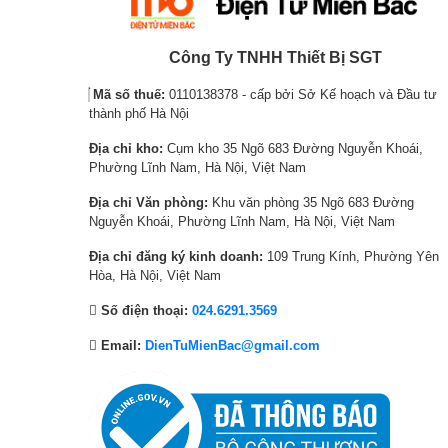
p
p
p
p
Nếu như bạn đang băn khoăn, tìm kiếm một chiếc tủ lạnh p
r
r
r
r
chiếc tủ lạnh Samsung 586 lít này nhé.
i
i
i
i
Công Ty TNHH Thiết Bị SGT
c
c
c
c
Mã số thuế:
0110138378 - cấp bởi Sở Kế hoạch và Đầu tư
e
e
e
e
thành phố Hà Nội
w
i
w
i
Địa chỉ kho:
Cụm kho 35 Ngõ 683 Đường Nguyễn Khoái,
a
s
a
s
Phường Lĩnh Nam, Hà Nội, Việt Nam
s
:
s
:
:
1
:
7
Địa chỉ Văn phòng:
Khu văn phòng 35 Ngõ 683 Đường
Nguyễn Khoái, Phường Lĩnh Nam, Hà Nội, Việt Nam
2
3
9
,
1
,
,
8
Địa chỉ đăng ký kinh doanh:
109 Trung Kính, Phường Yên
,
7
4
7
Hòa, Hà Nội, Việt Nam
2
7
3
0
Số điện thoại:
024.6291.3569
8
0
7
,
6
,
,
0
Email:
DienTuMienBac@gmail.com
,
0
0
0
0
0
0
0
0
0
0
₫
0
₫
₫
.