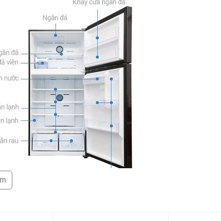
đá
Dung tích ngă
Chất liệu bên 
Chất liệu khay
Tủ lạnh Inverte
điện
Công nghệ làm
lạnh
Công nghệ khử
khuẩn
Tính năng
êm
Tiện ích