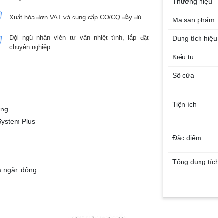
Thương hiệu
Xuất hóa đơn VAT và cung cấp CO/CQ đầy đủ
Mã sản phẩm
Đội ngũ nhân viên tư vấn nhiệt tình, lắp đặt
Dung tích hiệu
chuyên nghiệp
Kiểu tủ
Số cửa
Tiện ích
ung
System Plus
Đặc điểm
Tổng dung tíc
và ngăn đông
Tổng dung tíc
Số người sử d
Dung tích ngă