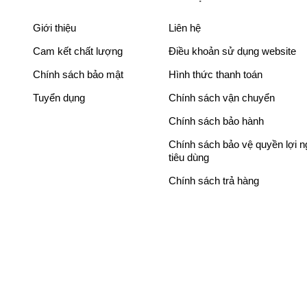
p
p
p
p
hù hợp cho gia đình trên 5 thành viên, đừng bỏ qua
r
r
r
r
Giới thiệu
Liên hệ
i
i
i
i
Cam kết chất lượng
Điều khoản sử dụng website
c
c
c
c
e
e
e
e
Chính sách bảo mật
Hình thức thanh toán
w
i
w
i
Tuyển dụng
Chính sách vận chuyển
a
s
a
s
s
:
s
:
Chính sách bảo hành
:
7
:
7
Chính sách bảo vệ quyền lợi 
9
,
1
,
tiêu dùng
,
5
2
7
Chính sách trả hàng
7
7
,
7
6
0
6
0
6
,
3
,
,
0
3
0
0
0
,
0
0
0
0
0
0
₫
0
₫
₫
.
0
.