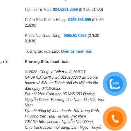
p
p
p
p
r
r
r
r
Hotline Tư Vấn:
024.6291.3569
(07h30-21h30)
i
i
i
i
Chăm Sóc Khách Hàng :
0328.356.899
(07h30-
c
c
c
c
21h30)
e
e
e
e
Khiếu Nại Giao Hàng :
0865.657.268
(07h30-
w
i
w
i
21h30)
a
s
a
s
s
:
s
:
Tương tác qua Zalo:
Điện tử miền bắc
:
7
:
1
người
Phương thức thanh toán
9
,
1
0
© 2022. Công ty TNHH thiết bị SGT.
,
5
3
,
GPDKKD: GPKD số 0110138378 do Sở Kế
7
7
,
6
hoạch và Đầu tư Thành phố Hà Nội cấp lần
6
0
7
6
đầu ngày 04/10/2022.
6
,
9
0
Địa chỉ kho: Cụm kho 35 Ngõ 683 Đường
Nguyễn Khoái, Phường Lĩnh Nam, Hà Nội, Việt
,
0
2
,
Nam
0
0
,
0
Địa chỉ đăng ký kinh doanh: 109 Trung Kính,
0
0
0
0
Phường Yên Hòa, Hà Nội, Việt Nam
0
₫
0
0
GĐ/ Sở hữu website: Nguyễn Như Dũng
Chịu trách nhiệm nội dung: Lâm Ngọc Thuyết.
₫
.
0
₫