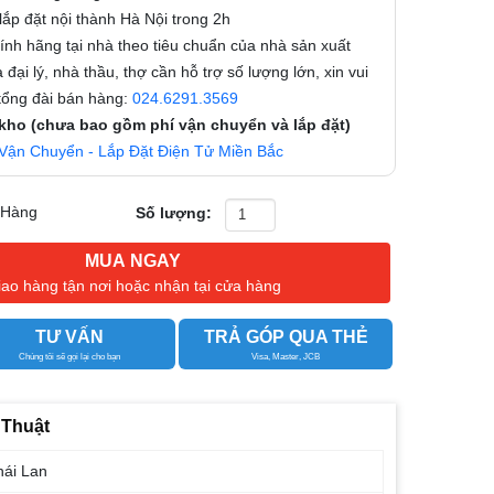
ắp đặt nội thành Hà Nội trong 2h
nh hãng tại nhà theo tiêu chuẩn của nhà sản xuất
 đại lý, nhà thầu, thợ cần hỗ trợ số lượng lớn, xin vui
 tổng đài bán hàng:
024.6291.3569
 kho (chưa bao gồm phí vận chuyển và lắp đặt)
Vận Chuyển - Lắp Đặt Điện Tử Miền Bắc
 Hàng
Số lượng:
MUA NGAY
iao hàng tận nơi hoặc nhận tại cửa hàng
TƯ VẤN
TRẢ GÓP QUA THẺ
Chúng tôi sẽ gọi lại cho bạn
Visa, Master, JCB
 Thuật
hái Lan