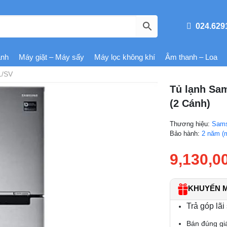
024.629
ạnh
Máy giặt – Máy sấy
Máy lọc không khí
Âm thanh – Loa
L/SV
Tủ lạnh Sam
(2 Cánh)
Thương hiệu:
Sam
Bảo hành:
2 năm (
9,130,0
KHUYẾN MÃ
Trả góp lãi
Bán đúng gi