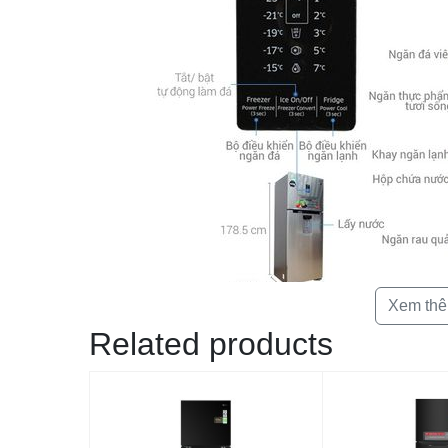
Xem th
Related products
Kiểu dáng sang trọng, màu sắc thời th
Tủ lạnh Samsung Inverter 380 lít RT35982SL/SV là một sả
đường nét tinh tế trên thân tủ với màu xám bạc thời thượ