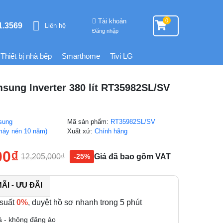
Tài khoản
0
1.3569
Liên hệ
Đăng nhập
Thiết bị nhà bếp
Smarthome
Tivi LG
sung Inverter 380 lít RT35982SL/SV
sung
Mã sản phẩm:
RT35982SL/SV
máy nén 10 năm)
Xuất xứ:
Chính hãng
00
₫
12,205,000
₫
Giá đã bao gồm VAT
-25%
I - ƯU ĐÃI
 suất
0%
, duyệt hồ sơ nhanh trong 5 phút
á - không đăng ảo