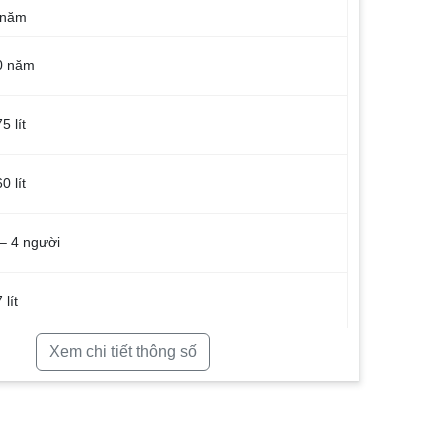
 năm
0 năm
5 lít
0 lít
 – 4 người
 lít
Xem chi tiết thông số
0 lít
 1.2 kW/ngày