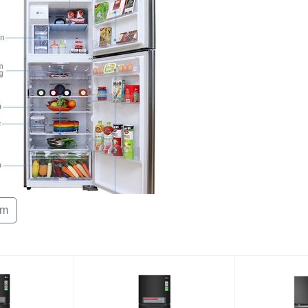
thụ
Khoảng
Từ
dung tích
Công
nghệ
Tủ
Inverter
Chế độ
tiết kiệm
C
điện
Công
nghệ làm
2
lạnh
êm
Công
nghệ
kháng
B
ượng
khuẩn,
n phẩm có thiết kế khá sang trọng khi kết hợp các
khử mùi
ng tạo thêm sự chắc chắn. Sản phẩm này có thiết kế