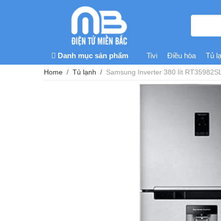
Danh mục sản phẩm
Tivi
Điều hòa
Tủ l
Home
Tủ lạnh
Samsung Inverter 380 lít RT35982S