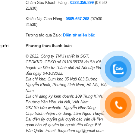
Chăm Sóc Khách Hàng :
0328.356.899
(07h30-
c
c
c
c
21h30)
e
e
e
e
Khiếu Nại Giao Hàng :
0865.657.268
(07h30-
w
i
w
i
21h30)
a
s
a
s
s
:
s
:
Tương tác qua Zalo:
Điện tử miền bắc
:
7
:
7
người
Phương thức thanh toán
8
,
1
,
© 2022. Công ty TNHH thiết bị SGT.
,
5
2
7
GPDKKD: GPKD số 0110138378 do Sở Kế
9
7
,
7
hoạch và Đầu tư Thành phố Hà Nội cấp lần
8
0
6
0
đầu ngày 04/10/2022.
7
,
3
,
Địa chỉ kho: Cụm kho 35 Ngõ 683 Đường
Nguyễn Khoái, Phường Lĩnh Nam, Hà Nội, Việt
,
0
3
0
Nam
0
0
,
0
Địa chỉ đăng ký kinh doanh: 109 Trung Kính,
0
0
0
0
Phường Yên Hòa, Hà Nội, Việt Nam
0
₫
0
₫
GĐ/ Sở hữu website: Nguyễn Như Dũng
Chịu trách nhiệm nội dung: Lâm Ngọc Thuyết.
₫
.
0
.
Đại diện ủy quyền giải quyết các vấn đề liên
.
₫
quan bảo vệ quyền lợi người tiêu dùng: Bùi
.
Văn Quân. Email: thuyetlam.sgt@gmail.com