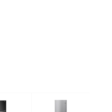
 300 – < 400 lít
 lạnh Inverter
hế độ chuyển đổi 2 dàn lạnh
 dàn lạnh riêng biệt (Twin Cooling Plus™)
ộ lọc khử mùi Than hoạt tính