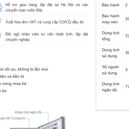
Hỗ trợ giao hàng, lắp đặt tại Hà Nội và vận
Bảo hành
2
chuyển toàn miền Bắc
Bảo hành
2
máy nén
Xuất hóa đơn VAT và cung cấp CO/CQ đầy đủ
Dung tích
Đội ngũ nhân viên tư vấn nhiệt tình, lắp đặt
37
tổng
chuyên nghiệp
Dung tích
36
sử dụng
Số người
m tối ưu, không bị lẫn mùi.
3
sử dụng
iện và bền bỉ.
ái nóng mùa hè.
Dung tích
77
ngăn đá
lợi.
Dung tích
27
ngăn lạnh
Điện
năng tiêu
~