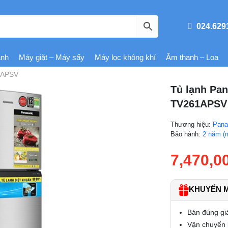
024.629
ạnh
Máy giặt – Máy sấy
Máy lọc không khí
Âm thanh – Loa
61APSV
Tủ lạnh Pan
TV261APSV
Thương hiệu:
Pana
Bảo hành:
2 năm (
7,470,0
KHUYẾN MÃ
Bán đúng gi
Vận chuyển l