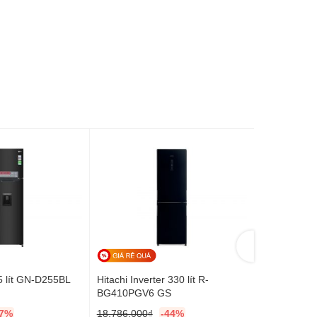
5 lít GN-D255BL
Hitachi Inverter 330 lít R-
LG Inverter
BG410PGV6 GS
17%
18,786,000
₫
-44%
12,633,000