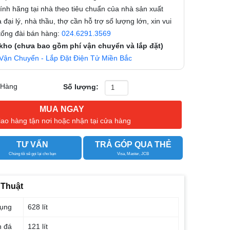
nh hãng tại nhà theo tiêu chuẩn của nhà sản xuất
 đại lý, nhà thầu, thợ cần hỗ trợ số lượng lớn, xin vui
 tổng đài bán hàng:
024.6291.3569
 kho (chưa bao gồm phí vận chuyển và lắp đặt)
Vận Chuyển - Lắp Đặt Điện Tử Miền Bắc
 Hàng
Số lượng:
MUA NGAY
iao hàng tận nơi hoặc nhận tại cửa hàng
TƯ VẤN
TRẢ GÓP QUA THẺ
Chúng tôi sẽ gọi lại cho bạn
Visa, Master, JCB
 Thuật
dụng
628 lít
n đá
121 lít