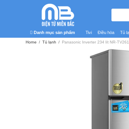
Danh mục sản phẩm
Tivi
Điều hòa
Tủ l
Home
Tủ lạnh
Panasonic Inverter 234 lít NR-TV2