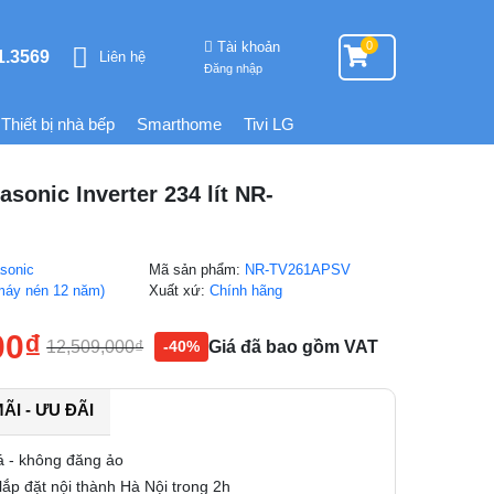
Tài khoản
0
1.3569
Liên hệ
Đăng nhập
Thiết bị nhà bếp
Smarthome
Tivi LG
asonic Inverter 234 lít NR-
sonic
Mã sản phẩm:
NR-TV261APSV
máy nén 12 năm)
Xuất xứ:
Chính hãng
00
₫
12,509,000
₫
Giá đã bao gồm VAT
-40%
I - ƯU ĐÃI
á - không đăng ảo
ắp đặt nội thành Hà Nội trong 2h