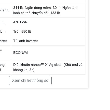
344 lít, Ngăn đông mềm: 30 lít, Ngăn làm
n lạnh
lạnh có thể chuyển đổi: 133 lít
 thụ
476 kWh
ích
Trên 550 lít
erter
Tủ lạnh Inverter
ệm
ECONAVI
áng
Diệt khuẩn nanoe™ X, Ag clean (Khử mùi và
i
kháng khuẩn)
 ngăn
Kính chịu lực
Xem chi tiết thông số
Cao 190.7 cm – Rộng 90.6 cm – Sâu 75.8
cm
133 kg