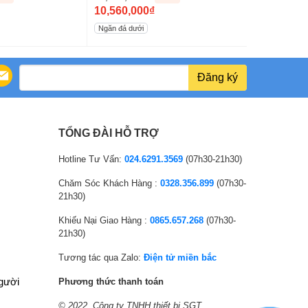
O
O
10,560,000
₫
7,770,000
r
C
r
C
Ngăn đá dưới
Ngăn đá trên
i
u
i
u
g
r
g
r
i
r
i
r
Đăng ký
n
e
n
e
a
n
a
n
l
t
l
t
TỔNG ĐÀI HỖ TRỢ
p
p
p
p
r
r
r
r
Hotline Tư Vấn:
024.6291.3569
(07h30-21h30)
i
i
i
i
Chăm Sóc Khách Hàng :
0328.356.899
(07h30-
c
c
c
c
21h30)
e
e
e
e
Khiếu Nại Giao Hàng :
0865.657.268
(07h30-
w
i
w
i
21h30)
a
s
a
s
s
:
s
:
Tương tác qua Zalo:
Điện tử miền bắc
:
1
:
7
người
Phương thức thanh toán
1
0
1
,
© 2022. Công ty TNHH thiết bị SGT.
8
,
2
7