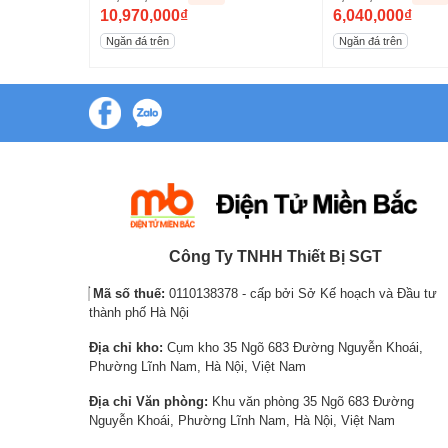
O
O
10,970,000
₫
6,040,000
₫
r
C
r
C
Ngăn đá trên
Ngăn đá trên
i
u
i
u
g
r
g
r
i
r
i
r
n
e
n
e
a
n
a
n
l
t
l
t
p
p
p
p
r
r
r
r
i
i
i
i
Công Ty TNHH Thiết Bị SGT
c
c
c
c
Mã số thuế:
0110138378 - cấp bởi Sở Kế hoạch và Đầu tư
e
e
e
e
thành phố Hà Nội
w
i
w
i
Địa chỉ kho:
Cụm kho 35 Ngõ 683 Đường Nguyễn Khoái,
a
s
a
s
Phường Lĩnh Nam, Hà Nội, Việt Nam
s
:
s
:
*Hình ảnh chỉ mang tính chất minh họa
:
1
:
6
Địa chỉ Văn phòng:
Khu văn phòng 35 Ngõ 683 Đường
Nguyễn Khoái, Phường Lĩnh Nam, Hà Nội, Việt Nam
2
0
7
,
Hơi lạnh toả đều mọi ngóc ngách với c
3
,
,
0