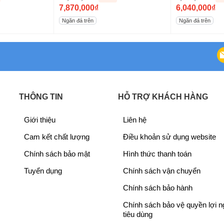
O
O
7,870,000
₫
6,040,000
₫
r
C
r
C
Ngăn đá trên
Ngăn đá trên
i
u
i
u
g
r
g
r
i
r
i
r
n
e
n
e
a
n
a
n
l
t
l
t
THÔNG TIN
HỖ TRỢ KHÁCH HÀNG
p
p
p
p
r
r
r
r
Giới thiệu
Liên hệ
i
i
i
i
Cam kết chất lượng
Điều khoản sử dụng website
c
c
c
c
e
e
e
e
Chính sách bảo mật
Hình thức thanh toán
w
i
w
i
Tuyển dụng
Chính sách vận chuyển
a
s
a
s
s
:
s
:
Chính sách bảo hành
:
7
:
6
Chính sách bảo vệ quyền lợi 
1
,
7
,
ông nghệ làm lạnh vòng cung
tiêu dùng
0
8
,
0