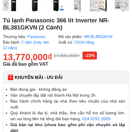
Tủ lạnh Panasonic 366 lít Inverter NR-
BL381GKVN (2 Cánh)
Thương hiệu:
Panasonic
Mã sản phẩm:
NR-BL381GKVN
Bảo hành:
2 năm (máy nén
Xuất xứ:
Chính hãng
12 năm)
13,770,000
₫
17,831,000
₫
-23%
Giá đã bao gồm VAT
KHUYẾN MÃI - ƯU ĐÃI
Bán đúng giá - không đăng ảo
Vận chuyển lắp đặt nội thành Hà Nội trong 2h
Bảo hành chính hãng tại nhà theo tiêu chuẩn của nhà sản
xuất
Quý khách là đại lý, nhà thầu, thợ cần hỗ trợ số lượng lớn,
xin vui lòng liên hệ tổng đài bán hàng:
024.6291.3569
Giá bán tại kho (chưa bao gồm phí vận chuyển và lắp
đặt)