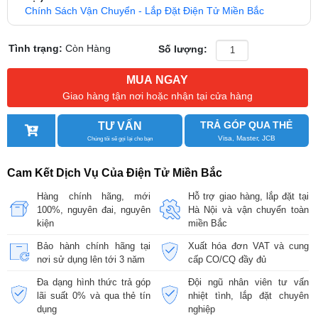
Chính Sách Vận Chuyển - Lắp Đặt Điện Tử Miền Bắc
Tình trạng:
Còn Hàng
Số lượng:
MUA NGAY
Giao hàng tận nơi hoặc nhận tại cửa hàng
TRẢ GÓP QUA THẺ
TƯ VẤN
Visa, Master, JCB
Chúng tôi sẽ gọi lại cho bạn
Cam Kết Dịch Vụ Của Điện Tử Miền Bắc
Hàng chính hãng, mới
Hỗ trợ giao hàng, lắp đặt tại
100%, nguyên đai, nguyên
Hà Nội và vận chuyển toàn
kiện
miền Bắc
Bảo hành chính hãng tại
Xuất hóa đơn VAT và cung
nơi sử dụng lên tới 3 năm
cấp CO/CQ đầy đủ
Đa dạng hình thức trả góp
Đội ngũ nhân viên tư vấn
lãi suất 0% và qua thẻ tín
nhiệt tình, lắp đặt chuyên
dụng
nghiệp