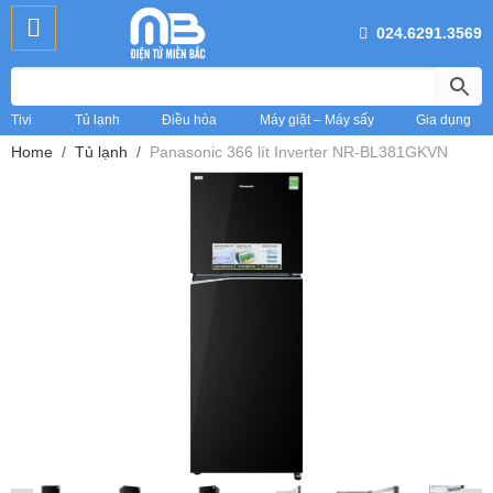
024.6291.3569
Tivi
Tủ lạnh
Điều hòa
Máy giặt – Máy sấy
Gia dụng
Home
Tủ lạnh
Panasonic 366 lít Inverter NR-BL381GKVN