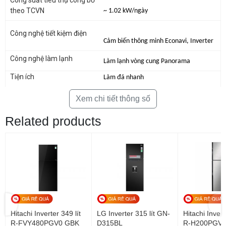
theo TCVN
~ 1.02 kW/ngày
Công nghệ tiết kiệm điện
Cảm biến thông minh Econavi, Inverter
Ngăn làm lạnh nhanh Extra Cool Zone nhanh
Công nghệ làm lạnh
Làm lạnh vòng cung Panorama
chóng ướp lạnh đồ uống yêu thích
Tiện ích
Làm đá nhanh
Chiếc tủ lạnh Panasonic này còn được trang bị ngăn làm lạnh Extra Cool
Zone có mức nhiệt là 2 độ C, bạn sẽ nhanh chóng được thưởng thức
Chất liệu cửa tủ lạnh
thép
món nước giải khát hoặc trái cây ướp lạnh yêu thích mà không phải chờ
Xem chi tiết thông số
lâu.
Chất liệu khay ngăn lạnh
Kính chịu lực
Related products
Kích thước tủ lạnh
650 x 656 x 1645 mm
Khối lượng
57 kg
Năm ra mắt
2021
Sản xuất tại
Việt Nam
Hãng
Panasonic
Hitachi Inverter 349 lít
LG Inverter 315 lít GN-
Hitachi Invert
R-FVY480PGV0 GBK
D315BL
R-H200PGV7