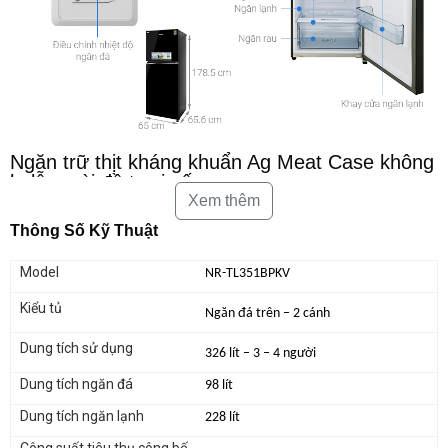
Ngăn trữ thịt kháng khuẩn Ag Meat Case không
lo lẫn mùi đồ tươi sống
Xem thêm
Tủ lạnh Panasonic Inverter 366 lít NR-BL381GKVN được trang bị ngăn
Thông Số Kỹ Thuật
trữ thịt kháng khuẩn Ag Meat Case có khả năng kháng khuẩn và sở hữu
thiết kế khá kín, nhờ vậy bạn có thể yên tâm bảo quản thịt, cá mà không
cho chúng lẫn mùi vào thực phẩm khác ở ngăn đá.
Model
NR-TL351BPKV
Kiểu tủ
Ngăn đá trên – 2 cánh
Dung tích sử dụng
326 lít – 3 – 4 người
Dung tích ngăn đá
98 lít
Dung tích ngăn lạnh
228 lít
Công suất tiêu thụ công bố