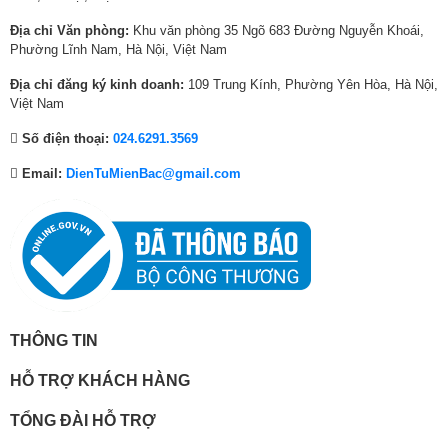
,
0
,
7
,
6
Chiếc tủ lạnh 2 cửa này có kiểu dáng ngăn đá trên quen thuộc với người
Địa chỉ Văn phòng:
Khu văn phòng 35 Ngõ 683 Đường Nguyễn Khoái,
0
7
2
0
1
0
tiêu dùng, đi cùng gam màu đen lịch lãm, quý phái tủ lạnh sẽ tô điểm vẻ
Phường Lĩnh Nam, Hà Nội, Việt Nam
7
0
8
,
7
,
đẹp sang trọng cho không gian bếp của gia đình.
3
,
6
0
9
0
Địa chỉ đăng ký kinh doanh:
109 Trung Kính, Phường Yên Hòa, Hà Nội,
,
0
,
0
,
0
Việt Nam
0
0
0
0
0
0
Số điện thoại:
024.6291.3569
0
0
0
₫
0
₫
0
₫
0
.
0
.
Email:
DienTuMienBac@gmail.com
₫
.
₫
₫
.
.
.
THÔNG TIN
Dung tích lớn, tạo thêm không gian bảo quản
thực phẩm cho bạn
HỖ TRỢ KHÁCH HÀNG
Chiếc tủ lạnh Panasonic có dung tích tới 366 lít này sẽ là một sự lựa
chọn phù hợp cho gia đình có 3 – 4 thành viên.
TỔNG ĐÀI HỖ TRỢ