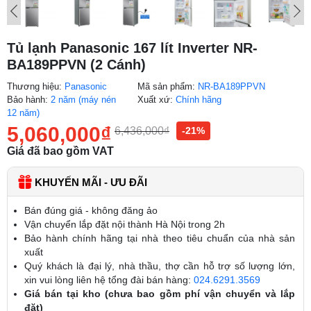
Tủ lạnh Panasonic 167 lít Inverter NR-
BA189PPVN (2 Cánh)
Thương hiệu:
Panasonic
Mã sản phẩm:
NR-BA189PPVN
Bảo hành:
2 năm (máy nén
Xuất xứ:
Chính hãng
12 năm)
5,060,000
₫
6,436,000
₫
-21%
Giá đã bao gồm VAT
KHUYẾN MÃI - ƯU ĐÃI
Bán đúng giá - không đăng ảo
Vận chuyển lắp đặt nội thành Hà Nội trong 2h
Bảo hành chính hãng tại nhà theo tiêu chuẩn của nhà sản
xuất
Quý khách là đại lý, nhà thầu, thợ cần hỗ trợ số lượng lớn,
xin vui lòng liên hệ tổng đài bán hàng:
024.6291.3569
Giá bán tại kho (chưa bao gồm phí vận chuyển và lắp
đặt)