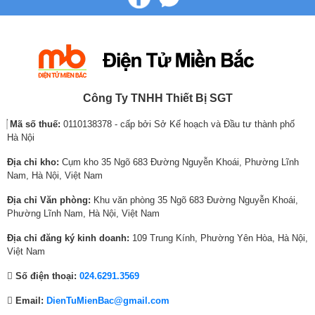
l
t
l
t
l
t
p
p
p
p
p
p
r
r
r
r
r
r
i
i
i
i
i
i
c
c
c
c
c
c
Khay kính chịu lực
e
e
e
e
e
e
w
i
w
i
w
i
Công Ty TNHH Thiết Bị SGT
Khay kính chịu lực bền, sang trọng, chịu được trọng lượng lớn. Ngoài ra,
a
s
a
s
a
s
khay kính sạch sẽ và rất dễ lau chùi.
Mã số thuế:
0110138378 - cấp bởi Sở Kế hoạch và Đầu tư thành phố
s
:
s
:
s
:
Hà Nội
:
7
:
1
:
1
1
,
2
3
2
1
Địa chỉ kho:
Cụm kho 35 Ngõ 683 Đường Nguyễn Khoái, Phường Lĩnh
2
7
1
,
4
,
Nam, Hà Nội, Việt Nam
,
7
,
7
,
7
Địa chỉ Văn phòng:
Khu văn phòng 35 Ngõ 683 Đường Nguyễn Khoái,
6
0
2
7
3
7
Phường Lĩnh Nam, Hà Nội, Việt Nam
3
,
8
0
4
0
3
0
6
,
5
,
Địa chỉ đăng ký kinh doanh:
109 Trung Kính, Phường Yên Hòa, Hà Nội,
,
0
,
0
,
0
Việt Nam
0
0
0
0
0
0
Số điện thoại:
024.6291.3569
0
₫
0
0
0
0
0
.
0
₫
0
₫
Email:
DienTuMienBac@gmail.com
₫
₫
.
₫
.