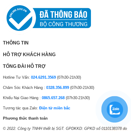
.
.
.
Thiết kế thanh lịch
Thiết kế tay cầm thanh lịch và tiện dụng,
tủ lạnh Panasonic NR-
BA189PPVN
bừng sáng không gian căn bếp nhà bạn.
THÔNG TIN
HỖ TRỢ KHÁCH HÀNG
TỔNG ĐÀI HỖ TRỢ
Hotline Tư Vấn:
024.6291.3569
(07h30-21h30)
Chăm Sóc Khách Hàng :
0328.356.899
(07h30-21h30)
Khiếu Nại Giao Hàng :
0865.657.268
(07h30-21h30)
Tương tác qua Zalo:
Điện tử miền bắc
Dientugiare.vn chuyên cung cấp sản phẩm chất lượng uy tín giá tốt,
Phương thức thanh toán
chính hãng, giao hàng tận nơi, nhiều quà tặng hấp dẫn, bảo hành chu
đáo.
© 2022. Công ty TNHH thiết bị SGT. GPDKKD: GPKD số 0110138378 do