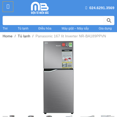
024.6291.3569
Tivi
Tủ lạnh
Điều hòa
Máy giặt – Máy sấy
Gia dụng
Home
Tủ lạnh
Panasonic 167 lít Inverter NR-BA189PPVN