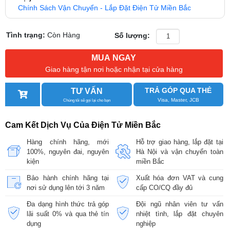
Chính Sách Vận Chuyển - Lắp Đặt Điện Tử Miền Bắc
Tình trạng:
Còn Hàng
Số lượng:
MUA NGAY
Giao hàng tận nơi hoặc nhận tại cửa hàng
TRẢ GÓP QUA THẺ
TƯ VẤN
Visa, Master, JCB
Chúng tôi sẽ gọi lại cho bạn
Cam Kết Dịch Vụ Của Điện Tử Miền Bắc
Hàng chính hãng, mới
Hỗ trợ giao hàng, lắp đặt tại
100%, nguyên đai, nguyên
Hà Nội và vận chuyển toàn
kiện
miền Bắc
Bảo hành chính hãng tại
Xuất hóa đơn VAT và cung
nơi sử dụng lên tới 3 năm
cấp CO/CQ đầy đủ
Đa dạng hình thức trả góp
Đội ngũ nhân viên tư vấn
lãi suất 0% và qua thẻ tín
nhiệt tình, lắp đặt chuyên
dụng
nghiệp