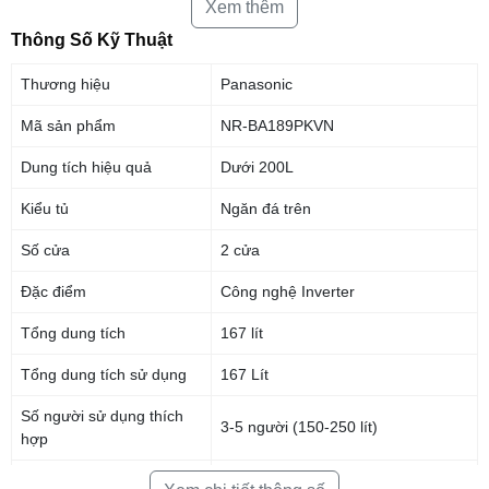
Xem thêm
Thông Số Kỹ Thuật
Thương hiệu
Panasonic
Mã sản phẩm
NR-BA189PKVN
Dung tích hiệu quả
Dưới 200L
Kiểu tủ
Ngăn đá trên
Tiết kiệm năng lượng mà không phải thực hiện thêm thao tác nào
Số cửa
2 cửa
ECONAVI phát hiện tình trạng sử dụng và phản hồi thông tin này để
tủ
lạnh Panasonic NR-BA189PPVN
duy trì mức làm mát lý tưởng và tránh
Đặc điểm
Công nghệ Inverter
gây lãng phí năng lượng.
Tổng dung tích
167 lít
Tổng dung tích sử dụng
167 Lít
Số người sử dụng thích
3-5 người (150-250 lít)
hợp
Chất liệu bên ngoài Tủ
Thép không gỉ