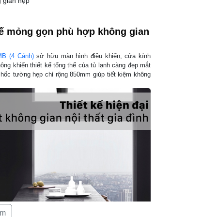
g gian hẹp
Sản xuất tại:
Mức tiêu thụ đ
 kế mỏng gọn phù hợp không gian
Công suất tiêu
bố theo TCVN
2MB (4 Cánh)
sở hữu màn hình điều khiển, cửa kính
ông khiến thiết kế tổng thể của tủ lạnh càng đẹp mắt
Công nghệ tiết
 hốc tường hẹp chỉ rộng 850mm giúp tiết kiệm không
Công nghệ bảo
Công nghệ làm
Công nghệ bả
thực phẩm:
Công nghệ kh
khử mùi:
Thông tin lắp 
Kích thước tủ 
êm