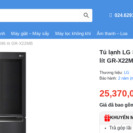
024.629
ạnh
Máy giặt – Máy sấy
Máy lọc không khí
Âm thanh – Loa
 496 lít GR-X22MB
Tủ lạnh LG 
lít GR-X22M
Thương hiệu:
LG
Bảo hành:
2 năm (
25,370,
Giá đã bao gồ
KHUYẾN MÃ
Trả góp lãi