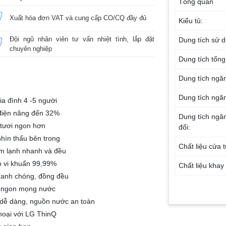
Tổng quan
Xuất hóa đơn VAT và cung cấp CO/CQ đầy đủ
Kiểu tủ:
Đội ngũ nhân viên tư vấn nhiệt tình, lắp đặt
Dung tích sử 
chuyên nghiệp
Dung tích tổng
Dung tích ngă
Dung tích ngăn
gia đình 4 -5 người
 điện năng đến 32%
Dung tích ngă
 tươi ngon hơn
đổi:
hìn thấu bên trong
Chất liệu cửa t
àm lạnh nhanh và đều
ỏ vi khuẩn 99,99%
Chất liệu khay
hanh chóng, đồng đều
Chất liệu ống 
ơi ngon mọng nước
dàn lạnh:
 dễ dàng, nguồn nước an toàn
thoại với LG ThinQ
Năm ra mắt: