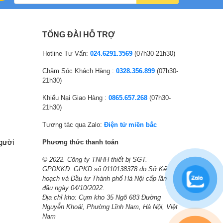
n
e
n
e
a
n
a
n
l
t
l
t
TỔNG ĐÀI HỖ TRỢ
p
p
p
p
r
r
r
r
Hotline Tư Vấn:
024.6291.3569
(07h30-21h30)
i
i
i
i
Chăm Sóc Khách Hàng :
0328.356.899
(07h30-
c
c
c
c
21h30)
e
e
e
e
Khiếu Nại Giao Hàng :
0865.657.268
(07h30-
w
i
w
i
21h30)
a
s
a
s
s
:
s
:
Tương tác qua Zalo:
Điện tử miền bắc
:
1
:
7
người
Phương thức thanh toán
1
0
8
,
© 2022. Công ty TNHH thiết bị SGT.
8
,
,
5
GPDKKD: GPKD số 0110138378 do Sở Kế
,
5
9
7
hoạch và Đầu tư Thành phố Hà Nội cấp lần
7
6
8
0
đầu ngày 04/10/2022.
8
0
7
,
Địa chỉ kho: Cụm kho 35 Ngõ 683 Đường
Nguyễn Khoái, Phường Lĩnh Nam, Hà Nội, Việt
6
,
,
0
Nam
,
0
0
0