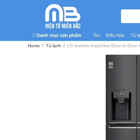
Danh mục sản phẩm
Tivi
Điều hòa
Tủ l
Home
Tủ lạnh
LG Inverter InstaView Door-in-Door