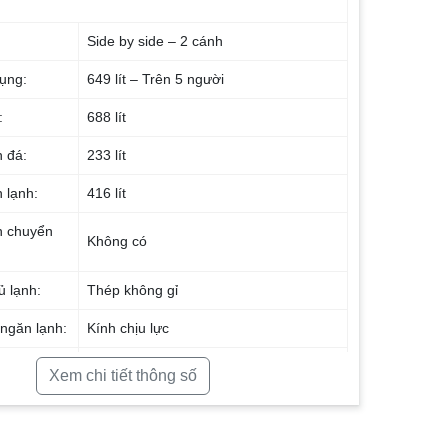
Side by side – 2 cánh
dụng:
649 lít – Trên 5 người
:
688 lít
n đá:
233 lít
 lạnh:
416 lít
n chuyển
Không có
ủ lạnh:
Thép không gỉ
 ngăn lạnh:
Kính chịu lực
dẫn gas,
Ống dẫn gas bằng Nhôm – Lá tản nhiệt
Xem chi tiết thông số
bằng Nhôm
2022