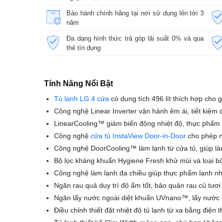
Bảo hành chính hãng tại nơi sử dụng lên tới 3
năm
Đa dạng hình thức trả góp lãi suất 0% và qua
thẻ tín dụng
Tính Năng Nổi Bật
Tủ lạnh LG 4 cửa
có dung tích 496 lít thích hợp cho 
Công nghệ Linear Inverter vận hành êm ái, tiết kiệm
LinearCooling™ giảm biến động nhiệt độ, thực phẩm
Công nghệ
cửa tủ InstaView Door-in-Door
cho phép n
Công nghệ DoorCooling™ làm lạnh từ cửa tủ, giúp l
Bộ lọc kháng khuẩn Hygiene Fresh khử mùi và loại b
Công nghệ làm lạnh đa chiều giúp thực phẩm lạnh n
Ngăn rau quả duy trì độ ẩm tốt, bảo quản rau củ tư
Ngăn lấy nước ngoài diệt khuẩn UVnano™, lấy nước
Điều chỉnh thiết đặt nhiệt độ tủ lạnh từ xa bằng điện 