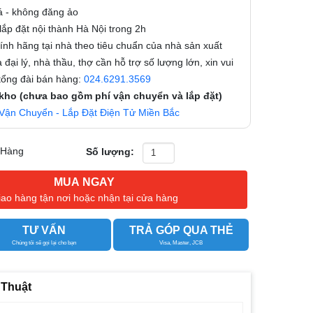
á - không đăng ảo
ắp đặt nội thành Hà Nội trong 2h
nh hãng tại nhà theo tiêu chuẩn của nhà sản xuất
 đại lý, nhà thầu, thợ cần hỗ trợ số lượng lớn, xin vui
 tổng đài bán hàng:
024.6291.3569
 kho (chưa bao gồm phí vận chuyển và lắp đặt)
Vận Chuyển - Lắp Đặt Điện Tử Miền Bắc
 Hàng
Số lượng:
MUA NGAY
iao hàng tận nơi hoặc nhận tại cửa hàng
TƯ VẤN
TRẢ GÓP QUA THẺ
Chúng tôi sẽ gọi lại cho bạn
Visa, Master, JCB
 Thuật