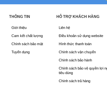
n
e
n
e
n.
a
n
a
n
l
t
l
t
THÔNG TIN
HỖ TRỢ KHÁCH HÀNG
p
p
p
p
r
r
r
r
Giới thiệu
Liên hệ
i
i
i
i
Cam kết chất lượng
Điều khoản sử dụng website
c
c
c
c
e
e
e
e
Chính sách bảo mật
Hình thức thanh toán
w
i
w
i
Tuyển dụng
Chính sách vận chuyển
a
s
a
s
s
:
s
:
Chính sách bảo hành
:
6
:
1
Chính sách bảo vệ quyền lợi 
7
,
2
1
tiêu dùng
,
0
4
,
Chính sách trả hàng
2
4
,
7
9
0
3
7
9
,
4
0
,
0
5
,
0
0
,
0