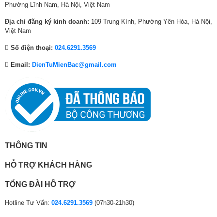
Phường Lĩnh Nam, Hà Nội, Việt Nam
8
0
5
0
9
0
6
,
9
,
1
,
Địa chỉ đăng ký kinh doanh:
109 Trung Kính, Phường Yên Hòa, Hà Nội,
,
0
,
0
,
0
Việt Nam
0
0
0
0
0
0
Số điện thoại:
024.6291.3569
0
0
0
0
0
0
0
₫
0
₫
0
₫
Email:
DienTuMienBac@gmail.com
₫
.
₫
.
₫
.
.
.
.
THÔNG TIN
HỖ TRỢ KHÁCH HÀNG
TỔNG ĐÀI HỖ TRỢ
Hotline Tư Vấn:
024.6291.3569
(07h30-21h30)