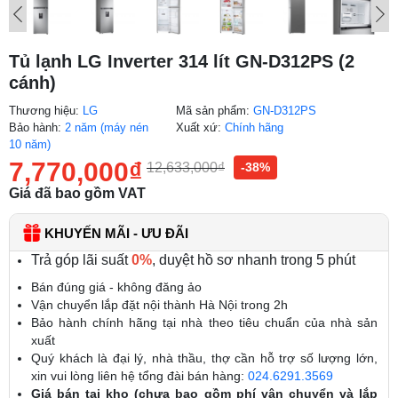
Tủ lạnh LG Inverter 314 lít GN-D312PS (2
cánh)
Thương hiệu:
LG
Mã sản phẩm:
GN-D312PS
Bảo hành:
2 năm (máy nén
Xuất xứ:
Chính hãng
10 năm)
7,770,000
₫
12,633,000
₫
-38%
Giá đã bao gồm VAT
KHUYẾN MÃI - ƯU ĐÃI
Trả góp lãi suất
0%
, duyệt hồ sơ nhanh trong 5 phút
Bán đúng giá - không đăng ảo
Vận chuyển lắp đặt nội thành Hà Nội trong 2h
Bảo hành chính hãng tại nhà theo tiêu chuẩn của nhà sản
xuất
Quý khách là đại lý, nhà thầu, thợ cần hỗ trợ số lượng lớn,
xin vui lòng liên hệ tổng đài bán hàng:
024.6291.3569
Giá bán tại kho (chưa bao gồm phí vận chuyển và lắp