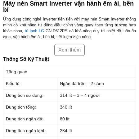
Máy nén Smart Inverter vận hành êm ái, bền
bỉ
Ứng dụng công nghệ Inverter tiên tiến với máy nén Smart Inverter thông
minh có khả năng tự động điều chỉnh vòng quay theo từng trường hợp
khác nhau,
tủ lạnh LG
GN-D312PS có khả năng duy trì nhiệt độ luôn ổn
định, vận hành êm ái, bền bỉ, tiết kiệm điện năng.
Xem thêm
Ngăn lấy nước ngoài tiện dụng
Thông Số Kỹ Thuật
Tủ lạnh LG Inverter
GN-D312PS trang bị ngăn lấy nước ngoài tiện dụng,
cung cấp nguồn nước mát lạnh cho gia đình mà không cần mở tủ gây
Tổng quan
thất thoát nhiệt, hạn chế chạm tay vào bình nước nhiều, đảm bảo vệ
sinh, an toàn cho sức khỏe.
Kiểu tủ:
Ngăn đá trên – 2 cánh
Dung tích sử dụng:
314 lít – 3 – 4 người
Thực phẩm tươi ngon lâu hơn với bộ đôi
LinearCooling và DoorCooling
Dung tích tổng:
340 lít
Công nghệ LinearCooling mang đến bước tiến mới trong việc bảo quản
Dung tích ngăn đá:
80 lít
thực phẩm với khả năng kiểm soát nhiệt độ chính xác, duy trì mức dao
động nhiệt độ trong khoảng ±0.5°C. Bên cạnh đó, thực phẩm luôn tươi
Dung tích ngăn lạnh:
234 lít
ngon và đồ uống được giữ lạnh ở bất kỳ ngăn kệ nào với hiệu suất làm
lạnh đồng đều và nhanh hơn nhờ công nghệ DoorCooling thổi hơi lạnh lan