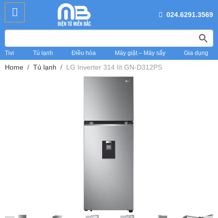
024.6291.3569
Tivi
Tủ lạnh
Điều hòa
Máy giặt – Máy sấy
Gia dụng
Home
Tủ lạnh
LG Inverter 314 lít GN-D312PS