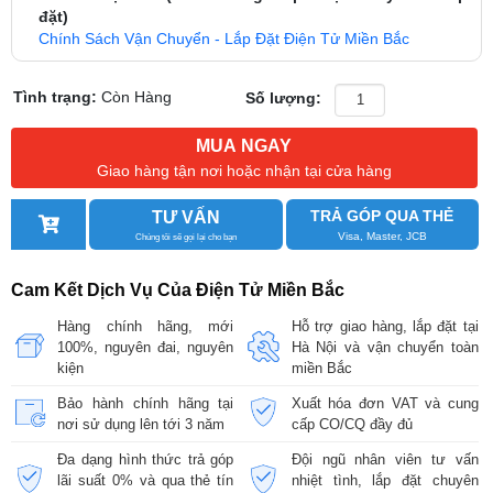
đặt)
Chính Sách Vận Chuyển - Lắp Đặt Điện Tử Miền Bắc
Tình trạng:
Còn Hàng
Số lượng:
MUA NGAY
Giao hàng tận nơi hoặc nhận tại cửa hàng
TRẢ GÓP QUA THẺ
TƯ VẤN
Visa, Master, JCB
Chúng tôi sẽ gọi lại cho bạn
Cam Kết Dịch Vụ Của Điện Tử Miền Bắc
Hàng chính hãng, mới
Hỗ trợ giao hàng, lắp đặt tại
100%, nguyên đai, nguyên
Hà Nội và vận chuyển toàn
kiện
miền Bắc
Bảo hành chính hãng tại
Xuất hóa đơn VAT và cung
nơi sử dụng lên tới 3 năm
cấp CO/CQ đầy đủ
Đa dạng hình thức trả góp
Đội ngũ nhân viên tư vấn
lãi suất 0% và qua thẻ tín
nhiệt tình, lắp đặt chuyên