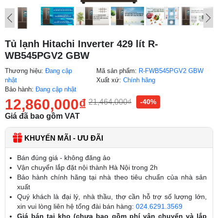
Tủ lạnh Hitachi Inverter 429 lít R-
WB545PGV2 GBW
Thương hiệu:
Đang cập
Mã sản phẩm:
R-FWB545PGV2 GBW
nhật
Xuất xứ:
Chính hãng
Bảo hành:
Đang cập nhật
12,860,000
₫
21,464,000
₫
-40%
Giá đã bao gồm VAT
KHUYẾN MÃI - ƯU ĐÃI
Bán đúng giá - không đăng ảo
Vận chuyển lắp đặt nội thành Hà Nội trong 2h
Bảo hành chính hãng tại nhà theo tiêu chuẩn của nhà sản
xuất
Quý khách là đại lý, nhà thầu, thợ cần hỗ trợ số lượng lớn,
xin vui lòng liên hệ tổng đài bán hàng:
024.6291.3569
Giá bán tại kho (chưa bao gồm phí vận chuyển và lắp