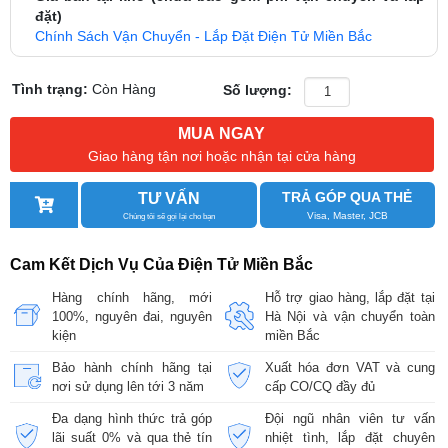
đặt)
Chính Sách Vận Chuyển - Lắp Đặt Điện Tử Miền Bắc
Tình trạng:
Còn Hàng
Số lượng:
MUA NGAY
Giao hàng tận nơi hoặc nhận tại cửa hàng
TRẢ GÓP QUA THẺ
TƯ VẤN
Visa, Master, JCB
Chúng tôi sẽ gọi lại cho bạn
Cam Kết Dịch Vụ Của Điện Tử Miền Bắc
Hàng chính hãng, mới
Hỗ trợ giao hàng, lắp đặt tại
100%, nguyên đai, nguyên
Hà Nội và vận chuyển toàn
kiện
miền Bắc
Bảo hành chính hãng tại
Xuất hóa đơn VAT và cung
nơi sử dụng lên tới 3 năm
cấp CO/CQ đầy đủ
Đa dạng hình thức trả góp
Đội ngũ nhân viên tư vấn
lãi suất 0% và qua thẻ tín
nhiệt tình, lắp đặt chuyên