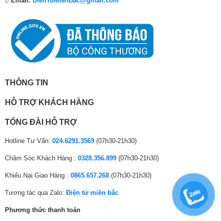
Email:
DienTuMienBac@gmail.com
₫
.
₫
.
₫
.
.
.
Làm lạnh tốt hơn với hệ thống làm lạnh kép
Hệ thống làm lạnh kép là công nghệ mới được tích hợp trên tủ lạnh
THÔNG TIN
Hitachi Inverter sẽ giúp bạn giải quyết vấn đề lẫn mùi thực phẩm ở các
ngăn, hệ thống làm gồm 2 quạt làm lạnh ở mỗi ngăn riêng biệt, giúp bạn
HỖ TRỢ KHÁCH HÀNG
làm lạnh nhanh hơn, tùy chỉnh nhiệt độ theo nhu cầu dễ dàng hơn.
TỔNG ĐÀI HỖ TRỢ
Hotline Tư Vấn:
024.6291.3569
(07h30-21h30)
Chăm Sóc Khách Hàng :
0328.356.899
(07h30-21h30)
Khiếu Nại Giao Hàng :
0865.657.268
(07h30-21h30)
Tương tác qua Zalo:
Điện tử miền bắc
Phương thức thanh toán