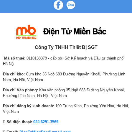
a
n
a
n
a
n
l
t
l
t
l
t
p
p
p
p
p
p
r
r
r
r
r
r
i
i
i
i
i
i
c
c
c
c
c
c
e
e
e
e
e
e
w
i
w
i
w
i
Công Ty TNHH Thiết Bị SGT
a
s
a
s
a
s
Cảm biến Eco tự động điều chỉnh nhiệt độ
Mã số thuế:
0110138378 - cấp bởi Sở Kế hoạch và Đầu tư thành phố
s
:
s
:
s
:
Hà Nội
Để tủ lạnh có thể hoạt động ở công suất hợp lý tiết kiệm nhất cho bạn thì
:
1
:
1
:
6
hãng đã trang bị thêm cho chiếc tủ lạnh Hitachi này cảm biến Eco thông
2
0
2
3
1
,
Địa chỉ kho:
Cụm kho 35 Ngõ 683 Đường Nguyễn Khoái, Phường Lĩnh
minh, với khả năng ghi nhớ tần suất bạn hay sử dụng tủ, nhiệt độ trong
3
,
5
,
2
8
Nam, Hà Nội, Việt Nam
và ngoài tủ, sau đó sẽ tự điều chỉnh nhiệt độ trong tủ sao cho phù hợp và
,
9
,
0
,
6
tiết kiệm nhất cho bạn.
Địa chỉ Văn phòng:
Khu văn phòng 35 Ngõ 683 Đường Nguyễn Khoái,
0
7
0
7
1
0
Phường Lĩnh Nam, Hà Nội, Việt Nam
7
0
7
0
7
,
3
,
3
,
9
0
Địa chỉ đăng ký kinh doanh:
109 Trung Kính, Phường Yên Hòa, Hà Nội,
,
0
,
0
,
0
Việt Nam
0
0
0
0
0
0
Số điện thoại:
024.6291.3569
0
0
0
0
0
₫
0
₫
0
₫
0
.