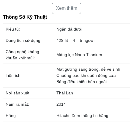
Bảng điều khiển cảm ứng bên ngoài
Xem thêm
Chiếc tủ lạnh Multi Door này có bảng điều khiển cảm ứng bên ngoài vô
Thông Số Kỹ Thuật
cùng tiện lợi, giúp bạn điều chỉnh được nhiệt độ dễ dàng mà không cần
phải mở tủ ra, mang lại sự hiện đại cho nội thất nhà bạn.
Kiểu tủ:
Ngăn đá dưới
Dung tích sử dụng:
429 lít – 4 – 5 người
Công nghệ kháng
Màng lọc Nano Titanium
khuẩn khử mùi:
Mặt gương sang trọng, dễ vệ sinh
Tiện ích
Chuông báo khi quên đóng cửa
Bảng điều khiển bên ngoài
Nơi sản xuất:
Thái Lan
Tủ lạnh 3 cửa này có dung tích 429 lít khá là phù hợp với gia đình có từ
Năm ra mắt:
2014
4 – 5 thành viên sử dụng, bạn có thể tích trữ thức ăn trong vài ngày mà
không cần đi chợ.
Hãng
Hitachi.
Xem thông tin hãng