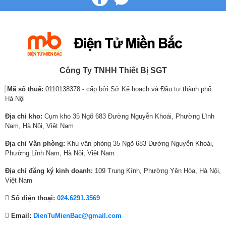
l
t
l
t
l
t
nhu cầu sử dụng hiện tại. Ngăn chứa này hoàn toàn có thể bảo quản
p
p
p
p
p
p
thực phẩm như ngăn đông, ngăn lạnh hoặc ngăn đông mềm vô cùng tiện
r
r
r
r
r
r
lợi.
i
i
i
i
i
i
c
c
c
c
c
c
e
e
e
e
e
e
w
i
w
i
w
i
Công Ty TNHH Thiết Bị SGT
a
s
a
s
a
s
Mã số thuế:
0110138378 - cấp bởi Sở Kế hoạch và Đầu tư thành phố
s
:
s
:
s
:
Hà Nội
:
6
:
6
:
5
8
,
1
,
8
,
Địa chỉ kho:
Cụm kho 35 Ngõ 683 Đường Nguyễn Khoái, Phường Lĩnh
,
3
0
8
,
5
Nam, Hà Nội, Việt Nam
1
3
,
8
8
3
Địa chỉ Văn phòng:
Khu văn phòng 35 Ngõ 683 Đường Nguyễn Khoái,
7
0
6
0
8
0
Phường Lĩnh Nam, Hà Nội, Việt Nam
9
,
2
,
6
,
,
0
8
0
,
0
Hệ thống làm lạnh đa chiều giúp làm lạnh
Địa chỉ đăng ký kinh doanh:
109 Trung Kính, Phường Yên Hòa, Hà Nội,
0
0
,
0
0
0
nhanh, đồng đều cho thực phẩm
Việt Nam
0
0
0
0
0
0
Tủ lạnh Aqua Inverter sẽ giúp bạn bảo quản thực phẩm luôn được tươi
Số điện thoại:
024.6291.3569
0
₫
0
₫
0
₫
ngon nhờ vào các luồng khí lạnh được thổi ra từ nhiều cửa thoát hơi
₫
.
0
.
₫
.
Email:
DienTuMienBac@gmail.com
lạnh của hệ thống làm lạnh đa chiều, giúp làm lạnh nhanh và đồng đều
.
₫
.
cho tất cả các thực phẩm ngay cả khi tủ đã chứa đầy dung tích.