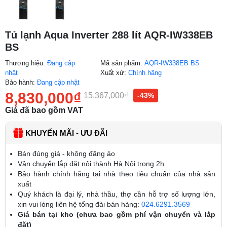
Tủ lạnh Aqua Inverter 288 lít AQR-IW338EB
BS
Thương hiệu:
Đang cập
Mã sản phẩm:
AQR-IW338EB BS
nhật
Xuất xứ:
Chính hãng
Bảo hành:
Đang cập nhật
8,830,000
₫
15,367,000
₫
-43%
Giá đã bao gồm VAT
KHUYẾN MÃI - ƯU ĐÃI
Bán đúng giá - không đăng ảo
Vận chuyển lắp đặt nội thành Hà Nội trong 2h
Bảo hành chính hãng tại nhà theo tiêu chuẩn của nhà sản
xuất
Quý khách là đại lý, nhà thầu, thợ cần hỗ trợ số lượng lớn,
xin vui lòng liên hệ tổng đài bán hàng:
024.6291.3569
Giá bán tại kho (chưa bao gồm phí vận chuyển và lắp
đặt)