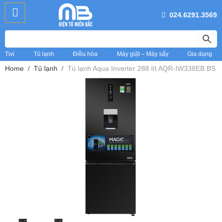
024.6291.3569
Tivi
Tủ lạnh
Điều hòa
Máy giặt – Máy sấy
Gia dụng
Home
Tủ lạnh
Tủ lạnh Aqua Inverter 288 lít AQR-IW338EB BS