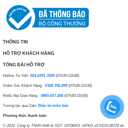
.
THÔNG TIN
HỖ TRỢ KHÁCH HÀNG
TỔNG ĐÀI HỖ TRỢ
Hotline Tư Vấn:
024.6291.3569
(07h30-21h30)
Kháng khuẩn khử mùi với công nghệ DEO
Chăm Sóc Khách Hàng :
0328.356.899
(07h30-21h30)
Fresh giúp thực phẩm luôn tươi ngon
Công nghệ Deo Fresh sẽ giúp loại bỏ các mùi hôi khó chịu, nấm mốc hay
Khiếu Nại Giao Hàng :
0865.657.268
(07h30-21h30)
vi khuẩn ra khỏi tủ lạnh với các phân tử ion Ag+ siêu nhỏ, nhờ đó giúp
Tương tác qua Zalo:
Điện tử miền bắc
không khí bên trong tủ luôn được trong sạch, bảo quản thực phẩm tươi
ngon lâu hơn.
Phương thức thanh toán
© 2022. Công ty TNHH thiết bị SGT. GPDKKD: GPKD số 0110138378 do