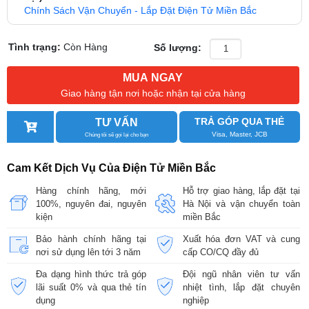
Chính Sách Vận Chuyển - Lắp Đặt Điện Tử Miền Bắc
Tình trạng:
Còn Hàng
Số lượng:
MUA NGAY
Giao hàng tận nơi hoặc nhận tại cửa hàng
TRẢ GÓP QUA THẺ
TƯ VẤN
Visa, Master, JCB
Chúng tôi sẽ gọi lại cho bạn
Cam Kết Dịch Vụ Của Điện Tử Miền Bắc
Hàng chính hãng, mới
Hỗ trợ giao hàng, lắp đặt tại
100%, nguyên đai, nguyên
Hà Nội và vận chuyển toàn
kiện
miền Bắc
Bảo hành chính hãng tại
Xuất hóa đơn VAT và cung
nơi sử dụng lên tới 3 năm
cấp CO/CQ đầy đủ
Đa dạng hình thức trả góp
Đội ngũ nhân viên tư vấn
lãi suất 0% và qua thẻ tín
nhiệt tình, lắp đặt chuyên
dụng
nghiệp