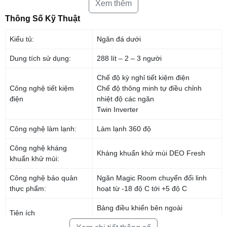
Xem thêm
Thông Số Kỹ Thuật
Dung tích 288 lít, phù hợp cho gia đình 2 – 3
Kiểu tủ:
Ngăn đá dưới
thành viên
Tủ có dung tích 288 lít, hoàn toàn có thể đáp ứng tốt nhu cầu sử dụng
Dung tích sử dụng:
288 lít – 2 – 3 người
cho gia đình có 2 – 3 thành viên sử dụng.
Chế độ kỳ nghỉ tiết kiệm điện
Công nghệ tiết kiệm
Chế độ thông minh tự điều chỉnh
điện
nhiệt độ các ngăn
Twin Inverter
Công nghệ làm lạnh:
Làm lạnh 360 độ
Công nghệ kháng
Kháng khuẩn khử mùi DEO Fresh
khuẩn khử mùi:
Công nghệ bảo quản
Ngăn Magic Room chuyển đổi linh
thực phẩm:
hoạt từ -18 độ C tới +5 độ C
Bảng điều khiển bên ngoài
Công nghệ Inverter tiết kiệm điện, vận hành êm
Tiện ích
Hộp đá xoay di động
ái, tiết kiệm hiệu quả