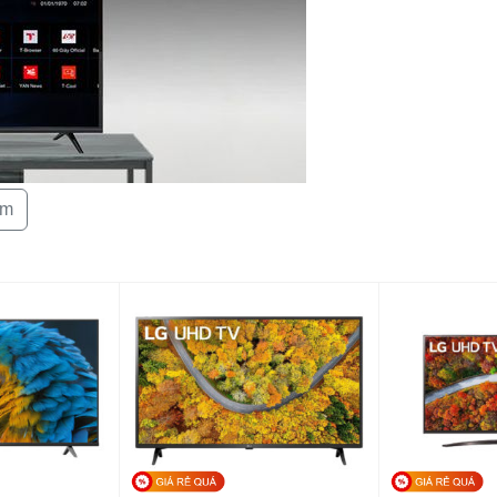
Kích thước có 
bàn:
Khối lượng có 
Kích thước kh
treo tường:
êm
Khối lượng kh
Hãng:
 với Tivi TCL HD