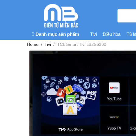
Danh mục sản phẩm
Tivi
Điều hòa
Tủ l
Home
Tivi
TCL Smart Tivi L32S6300