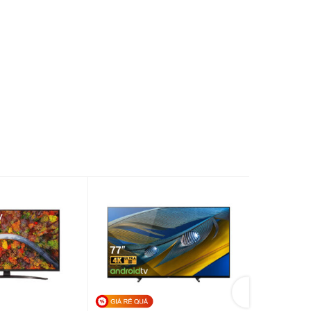
chân, đặt
Ngang 73.2 cm – Cao 48.2 cm – Dày
17.25 cm
chân:
3.9 kg
ông chân,
Ngang 73.2 cm – Cao 43.12 cm –
Dày 7.8 cm
ông chân:
3.75 kg
TCL