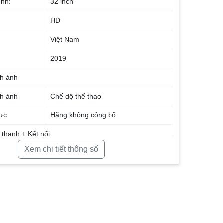
ình:
32 inch
HD
Việt Nam
2019
nh ảnh
nh ảnh
Chế dộ thể thao
hực
Hãng không công bố
thanh + Kết nối
Xem chi tiết thông số
 loa:
10 W
2
 bằng điện
Ứng dụng MagiConnect
đặt