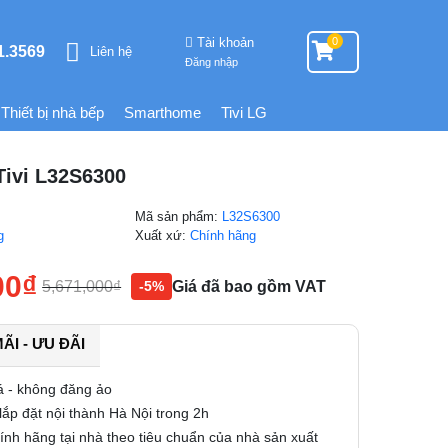
Tài khoản
0
1.3569
Liên hệ
Đăng nhập
Thiết bị nhà bếp
Smarthome
Tivi LG
Tivi L32S6300
Mã sản phẩm:
L32S6300
g
Xuất xứ:
Chính hãng
00
₫
5,671,000
₫
Giá đã bao gồm VAT
-5%
I - ƯU ĐÃI
á - không đăng ảo
ắp đặt nội thành Hà Nội trong 2h
nh hãng tại nhà theo tiêu chuẩn của nhà sản xuất