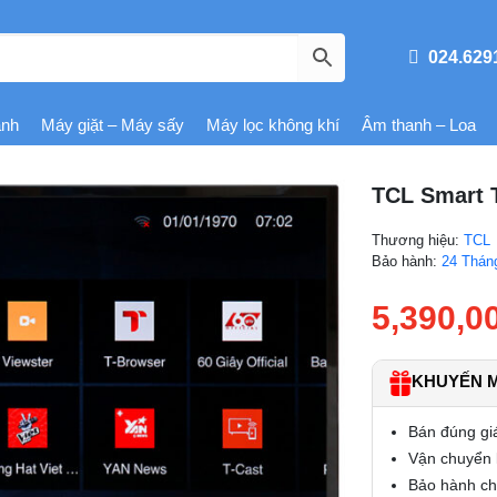
024.629
ạnh
Máy giặt – Máy sấy
Máy lọc không khí
Âm thanh – Loa
TCL Smart 
Thương hiệu:
TCL
Bảo hành:
24 Thán
5,390,0
KHUYẾN MÃ
Bán đúng gi
Vận chuyển l
Bảo hành chí