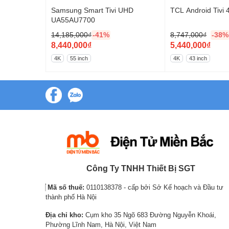
P638
Samsung Smart Tivi UHD
TCL Android Tivi
UA55AU7700
14,185,000
₫
-41%
8,747,000
₫
-38%
O
O
8,440,000
₫
5,440,000
₫
r
C
r
C
4K
55 inch
4K
43 inch
i
u
i
u
g
r
g
r
i
r
i
r
n
e
n
e
Tivi HD hạn chế tình trạng mỏi mắt k
a
n
a
n
ánh sáng tự nhiên thế hệ II
l
t
l
t
p
p
p
p
Tivi TCL L32S6300 có khả năng tái tạo nguồn ánh sáng phân
nhiên nhất), từ đó mang đến những khung hình có màu sắc vô
r
r
r
r
sẽ không gây ra tình trạng mỏi mắt.
i
i
i
i
Công Ty TNHH Thiết Bị SGT
c
c
c
c
Mã số thuế:
0110138378 - cấp bởi Sở Kế hoạch và Đầu tư
e
e
e
e
thành phố Hà Nội
w
i
w
i
Địa chỉ kho:
Cụm kho 35 Ngõ 683 Đường Nguyễn Khoái,
a
s
a
s
Phường Lĩnh Nam, Hà Nội, Việt Nam
s
:
s
: