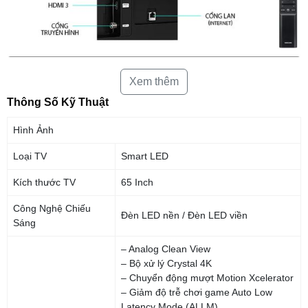
Xem thêm
Trải Nghiệm Nội Dung 4K Hoàn Mỹ Trên Thế Hệ
Samsung Smart TV Mới
Thông Số Kỹ Thuật
Hình Ảnh
Loại TV
Smart LED
Kích thước TV
65 Inch
Công Nghệ Chiếu
Đèn LED nền / Đèn LED viền
Sáng
– Analog Clean View
– Bộ xử lý Crystal 4K
– Chuyển động mượt Motion Xcelerator
– Giảm độ trễ chơi game Auto Low
Latency Mode (ALLM)