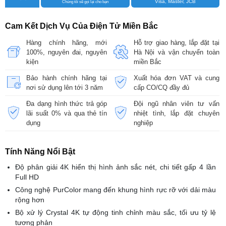
Visa, Master, JCB
Chúng tôi sẽ gọi lại cho bạn
Cam Kết Dịch Vụ Của Điện Tử Miền Bắc
Hàng chính hãng, mới
Hỗ trợ giao hàng, lắp đặt tại
100%, nguyên đai, nguyên
Hà Nội và vận chuyển toàn
kiện
miền Bắc
Bảo hành chính hãng tại
Xuất hóa đơn VAT và cung
nơi sử dụng lên tới 3 năm
cấp CO/CQ đầy đủ
Đa dạng hình thức trả góp
Đội ngũ nhân viên tư vấn
lãi suất 0% và qua thẻ tín
nhiệt tình, lắp đặt chuyên
dụng
nghiệp
Tính Năng Nổi Bật
Độ phân giải 4K hiển thị hình ảnh sắc nét, chi tiết gấp 4 lần
Full HD
Công nghệ PurColor mang đến khung hình rực rỡ với dải màu
rộng hơn
Bộ xử lý Crystal 4K tự động tinh chỉnh màu sắc, tối ưu tỷ lệ
tương phản