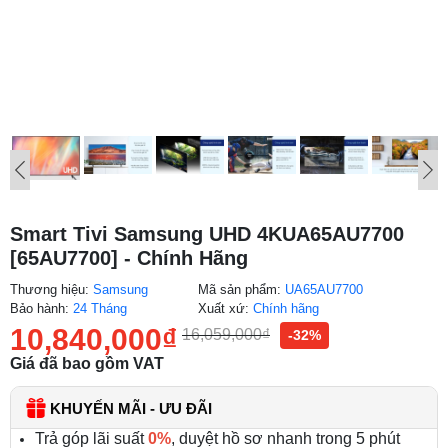
Smart Tivi Samsung UHD 4KUA65AU7700
[65AU7700] - Chính Hãng
Thương hiệu:
Samsung
Mã sản phẩm:
UA65AU7700
Bảo hành:
24 Tháng
Xuất xứ:
Chính hãng
10,840,000
₫
16,059,000
₫
-32%
Giá đã bao gồm VAT
KHUYẾN MÃI - ƯU ĐÃI
Trả góp lãi suất
0%
, duyệt hồ sơ nhanh trong 5 phút