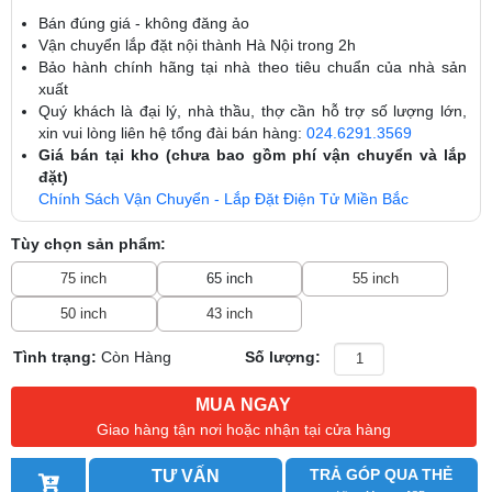
Bán đúng giá - không đăng ảo
Vận chuyển lắp đặt nội thành Hà Nội trong 2h
Bảo hành chính hãng tại nhà theo tiêu chuẩn của nhà sản
xuất
Quý khách là đại lý, nhà thầu, thợ cần hỗ trợ số lượng lớn,
xin vui lòng liên hệ tổng đài bán hàng:
024.6291.3569
Giá bán tại kho (chưa bao gồm phí vận chuyển và lắp
đặt)
Chính Sách Vận Chuyển - Lắp Đặt Điện Tử Miền Bắc
Tùy chọn sản phẩm:
75 inch
65 inch
55 inch
50 inch
43 inch
Tình trạng:
Còn Hàng
Số lượng:
MUA NGAY
Giao hàng tận nơi hoặc nhận tại cửa hàng
TRẢ GÓP QUA THẺ
TƯ VẤN