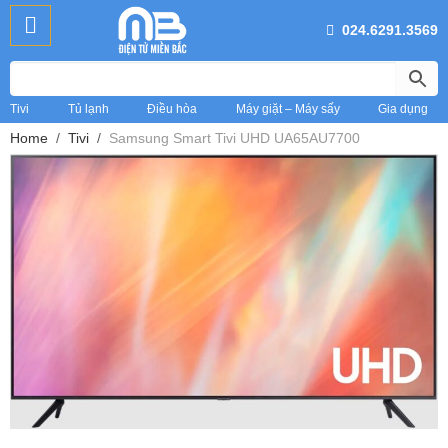
024.6291.3569
Tivi
Tủ lạnh
Điều hòa
Máy giặt – Máy sấy
Gia dụng
Home
Tivi
Samsung Smart Tivi UHD UA65AU7700