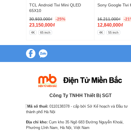
KD-43X8500H
TCL Android Tivi Mini QLED
Sony Google Tiv
65X10
Bạn có thể bố trí gọn đẹp chiếc
tivi Samsung 50 inch
ngủ,… với nhiều phong cách nội thất khác nhau nhưng 
30,933,000
₫
-25%
16,211,000
₫
-21
O
O
23,150,000
₫
12,840,000
₫
r
C
r
C
4K
65 inch
4K
55 inch
i
u
i
u
g
r
g
r
i
r
i
r
n
e
n
e
a
n
a
n
l
t
l
t
p
p
p
p
r
r
r
r
i
i
i
i
Công Ty TNHH Thiết Bị SGT
c
c
c
c
Mã số thuế:
0110138378 - cấp bởi Sở Kế hoạch và Đầu tư
e
e
e
e
thành phố Hà Nội
w
i
w
i
Địa chỉ kho:
Cụm kho 35 Ngõ 683 Đường Nguyễn Khoái,
a
s
a
s
Phường Lĩnh Nam, Hà Nội, Việt Nam
s
:
s
: