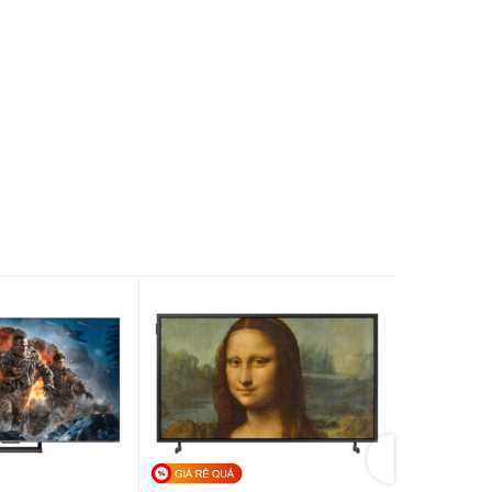
Adaptive Picture
HDR10+
Quantum Dot hiển thị 100% dải màu
Quantum HDR 12X
Supreme UHD Dimming
Đèn nền Direct Full Array 8X 96 vùng
kiểm soát
Nâng cấp độ tương phản Contrast
h ảnh:
Enhancer
Chuyển động mượt Motion Xcelerator
Turbo+
Chống xé hình FreeSync Premium Pro
Góc nhìn rộng Wide Viewing Angle
Super Ultra Wide Game View & Game Bar
Ambient Mode+
Giảm độ trễ chơi game Auto Low Latency
Mode (ALLM)
Bộ xử lý Quantum 4K
ực:
120 Hz