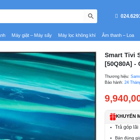
024.629
ạnh
Máy giặt – Máy sấy
Máy lọc không khí
Âm thanh – Loa
Smart Tivi
[50Q80A] -
Thương hiệu:
Sam
Bảo hành:
24 Thán
9,940,0
KHUYẾN MÃ
Trả góp lãi
Bán đúng gi