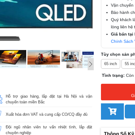
Vận chuyển l
Bảo hành chí
Quý khách là
lòng liên hệ
Giá bán tại
Chính Sách 
Tùy chọn sản p
65 inch
55 in
Tình trạng:
Còn
G
Hỗ trợ giao hàng, lắp đặt tại Hà Nội và vận
chuyển toàn miền Bắc
Xuất hóa đơn VAT và cung cấp CO/CQ đầy đủ
Đội ngũ nhân viên tư vấn nhiệt tình, lắp đặt
chuyên nghiệp
Thông Số Kỹ