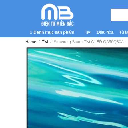
Danh mục sản phẩm
Tivi
Điều hòa
Tủ l
Home
Tivi
Samsung Smart Tivi QLED QA50Q80A