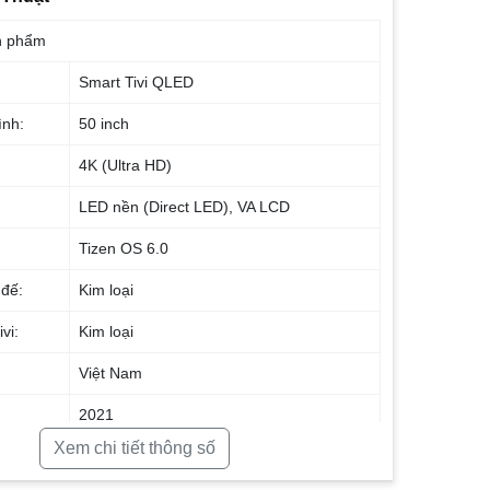
n phẩm
Smart Tivi QLED
ình:
50 inch
4K (Ultra HD)
:
LED nền (Direct LED)
,
VA LCD
Tizen OS 6.0
 đế:
Kim loại
ivi:
Kim loại
Việt Nam
2021
Xem chi tiết thông số
nh ảnh