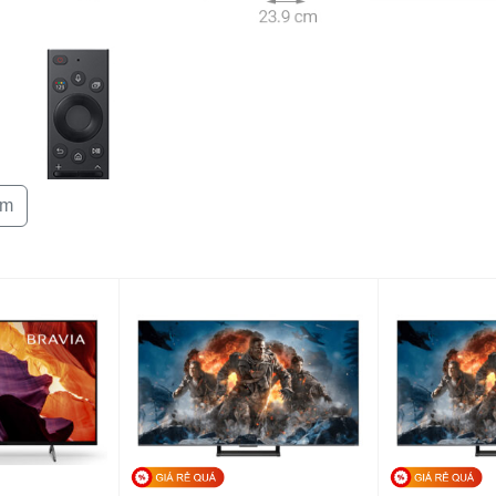
Công nghệ hìn
êm
hiện đại
Bộ xử lý:
A
được thiết kế hoàn thiện theo phong cách Q
Tần số quét th
óng bẩy, không gian hiển thị rộng rãi giúp bạn