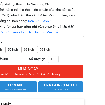
ắp đặt nội thành Hà Nội trong 2h
nh hãng tại nhà theo tiêu chuẩn của nhà sản xuất
 đại lý, nhà thầu, thợ cần hỗ trợ số lượng lớn, xin vui
 tổng đài bán hàng:
024.6291.3569
 kho (chưa bao gồm phí vận chuyển và lắp đặt)
Vận Chuyển - Lắp Đặt Điện Tử Miền Bắc
hẩm:
ch
50 inch
85 inch
75 inch
 Hàng
Số lượng:
MUA NGAY
iao hàng tận nơi hoặc nhận tại cửa hàng
TƯ VẤN
TRẢ GÓP QUA THẺ
Chúng tôi sẽ gọi lại cho bạn
Visa, Master, JCB
 Thuật