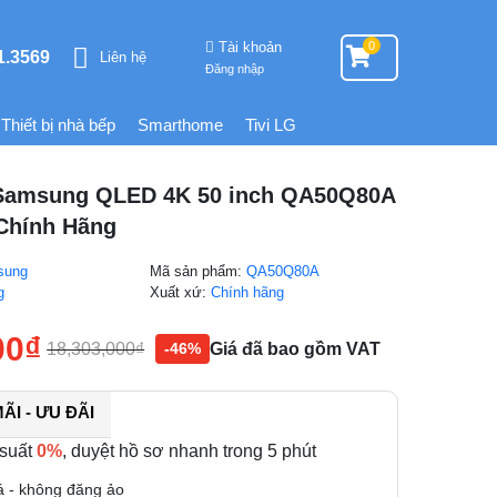
Tài khoản
0
1.3569
Liên hệ
Đăng nhập
Thiết bị nhà bếp
Smarthome
Tivi LG
 Samsung QLED 4K 50 inch QA50Q80A
 Chính Hãng
sung
Mã sản phẩm:
QA50Q80A
g
Xuất xứ:
Chính hãng
00
₫
18,303,000
₫
Giá đã bao gồm VAT
-46%
I - ƯU ĐÃI
 suất
0%
, duyệt hồ sơ nhanh trong 5 phút
á - không đăng ảo