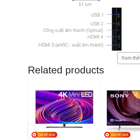
Xem th
Related products
Thiết kế không viền 4 cạnh Q Stylish 
Smart Tivi QLED 4K 50 inch Samsung QA50Q80
Stylish loại bỏ 4 cạnh viền cho vẻ ngoài càng thêm b
thưởng thức nội dung trên tivi tập trung hơn.