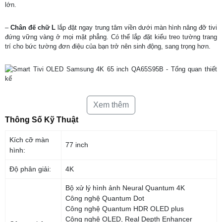
lớn.
–
Chân đế chữ L
lắp đặt ngay trung tâm viền dưới màn hình nâng đỡ tivi
đứng vững vàng ở mọi mặt phẳng. Có thể lắp đặt kiểu treo tường trang
trí cho bức tường đơn điệu của bạn trở nên sinh động, sang trọng hơn.
*Hình ảnh chỉ mang tính chất minh họa sản phẩm
Xem thêm
Thông Số Kỹ Thuật
Công nghệ hình ảnh
–
Kích cỡ màn
Độ phân giải 4K
tái hiện hình ảnh độ nét gấp 4 lần so với độ phân giải
77 inch
Full HD.
hình:
Độ phân giải:
4K
–
Màn hình OLED
và
Quantum Dot
với hệ thống đèn LED tự động phát
sáng vượt trội, hiển thị hình ảnh với độ chuẩn xác cao, trong trẻo, màu
Bộ xử lý hình ảnh Neural Quantum 4K
đen sâu thẳm, màu trắng tinh khiết, các sắc độ màu sống động, rực rỡ
Công nghệ Quantum Dot
ngoạn mục.
Công nghệ Quantum HDR OLED plus
Công nghệ OLED, Real Depth Enhancer