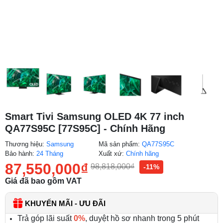
Smart Tivi Samsung OLED 4K 77 inch
QA77S95C [77S95C] - Chính Hãng
Thương hiệu:
Samsung
Mã sản phẩm:
QA77S95C
Bảo hành:
24 Tháng
Xuất xứ:
Chính hãng
87,550,000
₫
98,818,000
₫
-11%
Giá đã bao gồm VAT
KHUYẾN MÃI - ƯU ĐÃI
Trả góp lãi suất
0%
, duyệt hồ sơ nhanh trong 5 phút