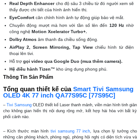
Real Depth Enhancer
cho độ sâu 3 chiều từ đó người xem sẽ
thấy được chi tiết của hình ảnh hiển thị.
EyeComfort
căn chỉnh hình ảnh tự động giúp bảo vệ mắt.
Chuyển động mượt mà hơn với tần số lên đến
120 Hz
nhờ
công nghệ
Motion Xcelerator Turbo+.
Dolby Atmos
âm thanh đa chiều sống động.
AirPlay 2, Screen Mirroring, Tap View
chiếu hình từ điện
thoại lên tivi.
Hỗ trợ
gọi video qua Google Duo (mua thêm camera).
Hệ điều hành Tizen™
kho ứng dụng phong phú.
Thông Tin Sản Phẩm
Tổng quan thiết kế của
Smart Tivi Samsung
OLED 4K 77 inch QA77S95C [77S95C]
–
Tivi Samsung
OLED thiết kế Laser thanh mảnh, viền màn hình tinh giản
cho không gian hiển thị nội dung rộng mở, kết hợp hài hòa với bất kỳ
phối cảnh nào.
– Kích thước màn hình
tivi samsung 77 inch
, lựa chọn lý tưởng cho
những căn phòng khách, phòng ngủ, phòng hội nghị có diện tích vừa và