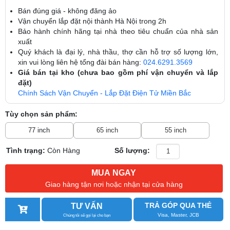
Bán đúng giá - không đăng ảo
Vận chuyển lắp đặt nội thành Hà Nội trong 2h
Bảo hành chính hãng tại nhà theo tiêu chuẩn của nhà sản
xuất
Quý khách là đại lý, nhà thầu, thợ cần hỗ trợ số lượng lớn,
xin vui lòng liên hệ tổng đài bán hàng:
024.6291.3569
Giá bán tại kho (chưa bao gồm phí vận chuyển và lắp
đặt)
Chính Sách Vận Chuyển - Lắp Đặt Điện Tử Miền Bắc
Tùy chọn sản phẩm:
77 inch
65 inch
55 inch
Tình trạng:
Còn Hàng
Số lượng:
MUA NGAY
Giao hàng tận nơi hoặc nhận tại cửa hàng
TRẢ GÓP QUA THẺ
TƯ VẤN
Visa, Master, JCB
Chúng tôi sẽ gọi lại cho bạn