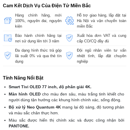
Cam Kết Dịch Vụ Của Điện Tử Miền Bắc
Hàng chính hãng, mới
Hỗ trợ giao hàng, lắp đặt tại
100%, nguyên đai, nguyên
Hà Nội và vận chuyển toàn
kiện
miền Bắc
Bảo hành chính hãng tại
Xuất hóa đơn VAT và cung
nơi sử dụng lên tới 3 năm
cấp CO/CQ đầy đủ
Đa dạng hình thức trả góp
Đội ngũ nhân viên tư vấn
lãi suất 0% và qua thẻ tín
nhiệt tình, lắp đặt chuyên
dụng
nghiệp
Tính Năng Nổi Bật
Smart Tivi OLED 77 inch, độ phân giải 4K.
Màn hình OLED
cho màu đen sâu, màu trắng tinh khiết cho
người dùng tận hưởng các khung hình chính xác, sống động.
Bộ xử lý Neo Quantum 4K
mang lại độ sáng, độ tương phản
và màu sắc chân thực hơn.
Màu sắc được hiển thị chính xác và được công nhận bởi
PANTONE.