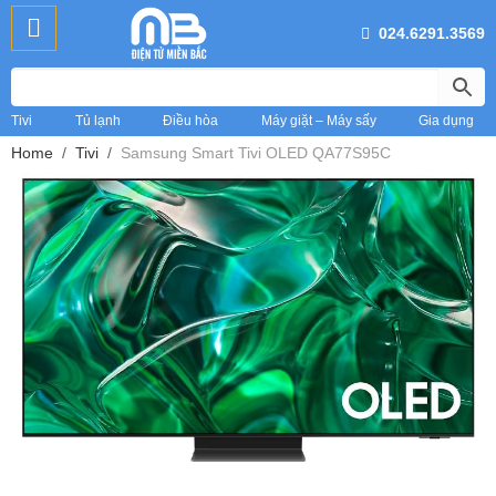
024.6291.3569
Tivi
Tủ lạnh
Điều hòa
Máy giặt – Máy sấy
Gia dụng
Home
Tivi
Samsung Smart Tivi OLED QA77S95C