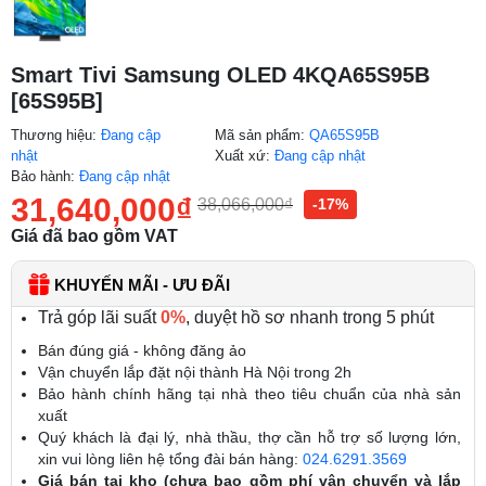
Smart Tivi Samsung OLED 4KQA65S95B
[65S95B]
Thương hiệu:
Đang cập
Mã sản phẩm:
QA65S95B
nhật
Xuất xứ:
Đang cập nhật
Bảo hành:
Đang cập nhật
31,640,000
₫
38,066,000
₫
-17%
Giá đã bao gồm VAT
KHUYẾN MÃI - ƯU ĐÃI
Trả góp lãi suất
0%
, duyệt hồ sơ nhanh trong 5 phút
Bán đúng giá - không đăng ảo
Vận chuyển lắp đặt nội thành Hà Nội trong 2h
Bảo hành chính hãng tại nhà theo tiêu chuẩn của nhà sản
xuất
Quý khách là đại lý, nhà thầu, thợ cần hỗ trợ số lượng lớn,
xin vui lòng liên hệ tổng đài bán hàng:
024.6291.3569
Giá bán tại kho (chưa bao gồm phí vận chuyển và lắp