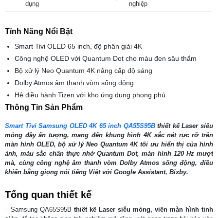
dụng
nghiệp
Tính Năng Nổi Bật
Smart Tivi OLED 65 inch, độ phân giải 4K
Công nghệ OLED với Quantum Dot cho màu đen sâu thẩm
Bộ xử lý Neo Quantum 4K nâng cấp độ sáng
Dolby Atmos âm thanh vòm sống động
Hệ điều hành Tizen với kho ứng dụng phong phú
Thông Tin Sản Phẩm
Smart Tivi Samsung OLED 4K 65 inch QA55S95B
thiết kế Laser siêu
mỏng đầy ấn tượng, mang đến khung hình 4K sắc nét rực rỡ trên
màn hình OLED, bộ xử lý Neo Quantum 4K tối ưu hiển thị của hình
ảnh, màu sắc chân thực nhờ Quantum Dot, màn hình 120 Hz mượt
mà, cùng công nghệ âm thanh vòm Dolby Atmos sống động, điều
khiển bằng giọng nói tiếng Việt với Google Assistant, Bixby.
Tổng quan thiết kế
– Samsung QA65S95B
thiết kế Laser siêu mỏng, viền màn hình tinh