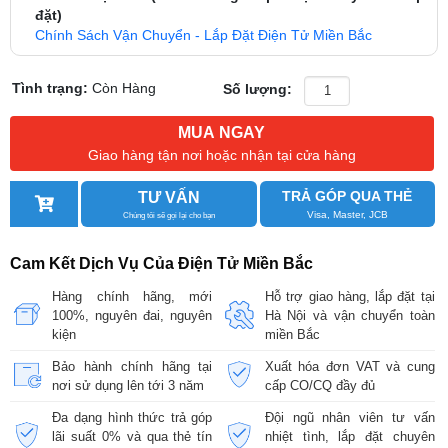
đặt)
Chính Sách Vận Chuyển - Lắp Đặt Điện Tử Miền Bắc
Tình trạng:
Còn Hàng
Số lượng:
MUA NGAY
Giao hàng tận nơi hoặc nhận tại cửa hàng
TRẢ GÓP QUA THẺ
TƯ VẤN
Visa, Master, JCB
Chúng tôi sẽ gọi lại cho bạn
Cam Kết Dịch Vụ Của Điện Tử Miền Bắc
Hàng chính hãng, mới
Hỗ trợ giao hàng, lắp đặt tại
100%, nguyên đai, nguyên
Hà Nội và vận chuyển toàn
kiện
miền Bắc
Bảo hành chính hãng tại
Xuất hóa đơn VAT và cung
nơi sử dụng lên tới 3 năm
cấp CO/CQ đầy đủ
Đa dạng hình thức trả góp
Đội ngũ nhân viên tư vấn
lãi suất 0% và qua thẻ tín
nhiệt tình, lắp đặt chuyên