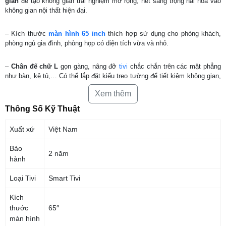
giản
để tạo không gian trải nghiệm mở rộng, nét sang trọng hài hòa vào
không gian nội thất hiện đại.
– Kích thước
màn hình 65 inch
thích hợp sử dụng cho phòng khách,
phòng ngủ gia đình, phòng họp có diện tích vừa và nhỏ.
–
Chân đế chữ L
gọn gàng, nâng đỡ
tivi
chắc chắn trên các mặt phẳng
như bàn, kệ tủ,… Có thể lắp đặt kiểu treo tường để tiết kiệm không gian,
thêm tinh giản và sang đẹp cho gian phòng bố trí.
Xem thêm
Thông Số Kỹ Thuật
Xuất xứ
Việt Nam
Bảo
2 năm
hành
Loại Tivi
Smart Tivi
Kích
thước
65″
màn hình