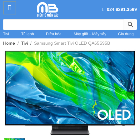
024.6291.3569
Tivi
Tủ lạnh
Điều hòa
Máy giặt – Máy sấy
Gia dụng
Home
Tivi
Samsung Smart Tivi OLED QA65S95B