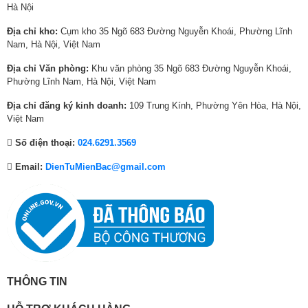
Điều khiển bằng giọng
Tìm kiếm giọng nói trên YouTube
Hà Nội
:
2
:
6
:
1
nói:
bằng tiếng Việt
–
Công nghệ Super Wide Angle
tạo góc nhìn siêu rộng để ở mọi
2
5
9
9
2
8
Google Assistant có tiếng Việt
Địa chỉ kho:
Cụm kho 35 Ngõ 683 Đường Nguyễn Khoái, Phường Lĩnh
góc độ xem hình ảnh đều đạt chất lượng chi tiết và tương phản
8
,
2
,
8
,
Nam, Hà Nội, Việt Nam
tương đồng.
,
5
,
9
,
5
AirPlay 2
Chiếu hình từ điện thoại
Địa chỉ Văn phòng:
Khu văn phòng 35 Ngõ 683 Đường Nguyễn Khoái,
Screen Mirroring
3
9
0
8
7
4
lên TV:
Phường Lĩnh Nam, Hà Nội, Việt Nam
Tap View
1
0
0
0
9
0
6
,
0
,
4
,
Địa chỉ đăng ký kinh doanh:
109 Trung Kính, Phường Yên Hòa, Hà Nội,
One Remote sạc qua USB C & ánh
,
0
,
0
,
0
Remote thông minh:
Việt Nam
sáng
0
0
0
0
0
0
Số điện thoại:
024.6291.3569
0
0
0
0
0
0
Kết nối ứng dụng các
SmartThings
0
₫
0
₫
0
₫
thiết bị trong nhà:
Email:
DienTuMienBac@gmail.com
₫
.
₫
.
₫
.
.
.
.
YouTube
Netflix
Galaxy Play (Fim+)
Clip TV
FPT Play
Ứng dụng phổ biến:
MyTV
*Hình ảnh chỉ mang tính chất minh hoạ sản phẩm
POPS Kids
THÔNG TIN
VieON
Công nghệ âm thanh trên tivi Samsung 55