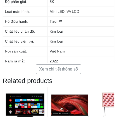
Độ phân giải:
8K
–
Tivi Samsung
sử dụng
chân đế kim loại
chắc chắn, gọn gàng,
hài hòa cho tổng thể thiết kế.
Loại màn hình:
Mini LED
Tivi Samsung 55 inch
,
VA LCD
dễ dùng cho
không gian phòng khách hay phòng ngủ gia đình, các phòng họp
Hệ điều hành:
Tizen™
nhỏ,…
Chất liệu chân đế:
Kim loại
Chất liệu viền tivi:
Kim loại
Nơi sản xuất:
Việt Nam
Năm ra mắt:
2022
Xem chi tiết thông số
Công nghệ hình ảnh
Related products
Adaptive Picture
Quantum Dot hiển thị 100% dải màu
Quantum HDR 32X
Quantum Mini LED
Cân chỉnh màu sắc Smart Calibration
*Hình ảnh chỉ mang tính chất minh hoạ sản phẩm
Pro
Chống chói Anti Reflection