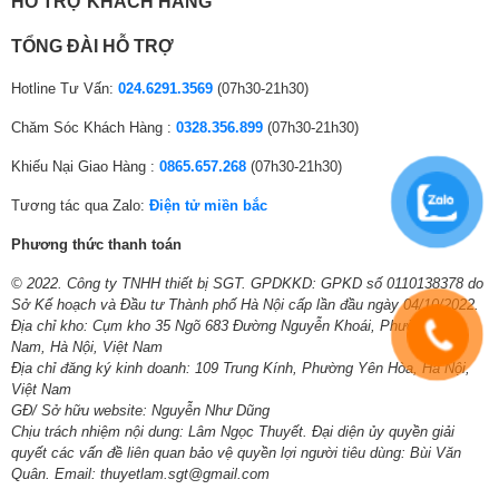
HỖ TRỢ KHÁCH HÀNG
MP3 Zing
inch Neo QLED 8K QN700B
Spotify
– Tivi QLED có hệ thống
loa 4.2 kênh
với tổng công suất
50W
TỔNG ĐÀI HỖ TRỢ
Trình duyệt web
thể hiện âm thanh mạnh mẽ.
Hotline Tư Vấn:
024.6291.3569
(07h30-21h30)
Watch Together
Chế độ máy tính PC trên tivi
–
Âm thanh chuyển động theo hình ảnh OTS Lite
và công
Chăm Sóc Khách Hàng :
0328.356.899
(07h30-21h30)
Tiện ích thông minh
Gọi video qua Google Duo (mua
nghệ
Dolby Atmos
tái tạo hiệu ứng âm thanh 3D, khuấy động
khác:
thêm camera)
Khiếu Nại Giao Hàng :
0865.657.268
(07h30-21h30)
không gian giải trí, cảm xúc ấn tượng như đang ngồi trong rạp
Multi View chia nhỏ màn hình tivi
chiếu phim.
Tương tác qua Zalo:
Điện tử miền bắc
Bức tường âm nhạc Music Wall
Phương thức thanh toán
–
Âm thanh phù hợp không gian SpaceFit Sound
tinh chỉnh
Công nghệ âm thanh
âm thanh theo không gian lắp đặt tivi để giữ nguyên bản độ trung
© 2022. Công ty TNHH thiết bị SGT. GPDKKD: GPKD số 0110138378 do
Tổng công suất loa:
50W
thực của âm thanh.
Sở Kế hoạch và Đầu tư Thành phố Hà Nội cấp lần đầu ngày 04/10/2022.
Địa chỉ kho: Cụm kho 35 Ngõ 683 Đường Nguyễn Khoái, Phường Lĩnh
Số lượng loa:
6 loa
Nam, Hà Nội, Việt Nam
–
Khuếch đại âm thanh chủ động AVA
tăng độ lớn tiếng đàm
Địa chỉ đăng ký kinh doanh: 109 Trung Kính, Phường Yên Hòa, Hà Nội,
thoại lớn hơn so với độ ồn bên ngoài đảm bảo thông điệp luôn
Dolby Atmos
Âm thanh chuyển động
Âm thanh vòm:
Việt Nam
được truyền tải chính xác.
theo hình ảnh OTS Lite
GĐ/ Sở hữu website: Nguyễn Như Dũng
Chịu trách nhiệm nội dung: Lâm Ngọc Thuyết. Đại diện ủy quyền giải
Kết nối với loa tivi:
Có
quyết các vấn đề liên quan bảo vệ quyền lợi người tiêu dùng: Bùi Văn
–
Công nghệ Q-Symphony
kết hợp hoàn hảo giữa loa thanh và
Quân. Email: thuyetlam.sgt@gmail.com
tivi Samsung, kiến tạo không gian âm thanh tuyệt vời nhất như
Âm thanh phù hợp không gian