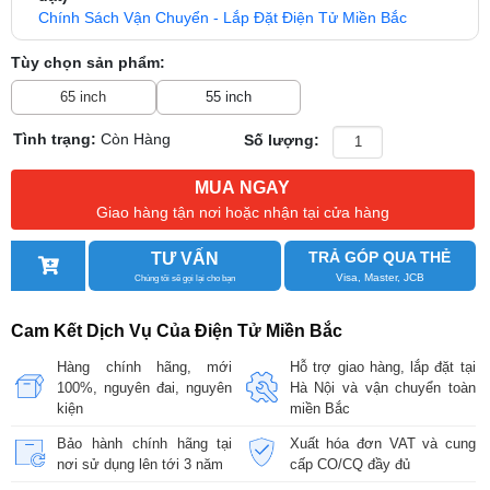
Chính Sách Vận Chuyển - Lắp Đặt Điện Tử Miền Bắc
Tùy chọn sản phẩm:
65 inch
55 inch
Tình trạng:
Còn Hàng
Số lượng:
MUA NGAY
Giao hàng tận nơi hoặc nhận tại cửa hàng
TRẢ GÓP QUA THẺ
TƯ VẤN
Visa, Master, JCB
Chúng tôi sẽ gọi lại cho bạn
Cam Kết Dịch Vụ Của Điện Tử Miền Bắc
Hàng chính hãng, mới
Hỗ trợ giao hàng, lắp đặt tại
100%, nguyên đai, nguyên
Hà Nội và vận chuyển toàn
kiện
miền Bắc
Bảo hành chính hãng tại
Xuất hóa đơn VAT và cung
nơi sử dụng lên tới 3 năm
cấp CO/CQ đầy đủ