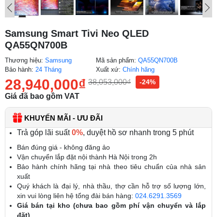
Samsung Smart Tivi Neo QLED
QA55QN700B
Thương hiệu:
Samsung
Mã sản phẩm:
QA55QN700B
Bảo hành:
24 Tháng
Xuất xứ:
Chính hãng
28,940,000
₫
38,053,000
₫
-24%
Giá đã bao gồm VAT
KHUYẾN MÃI - ƯU ĐÃI
Trả góp lãi suất
0%
, duyệt hồ sơ nhanh trong 5 phút
Bán đúng giá - không đăng ảo
Vận chuyển lắp đặt nội thành Hà Nội trong 2h
Bảo hành chính hãng tại nhà theo tiêu chuẩn của nhà sản
xuất
Quý khách là đại lý, nhà thầu, thợ cần hỗ trợ số lượng lớn,
xin vui lòng liên hệ tổng đài bán hàng:
024.6291.3569
Giá bán tại kho (chưa bao gồm phí vận chuyển và lắp
đặt)