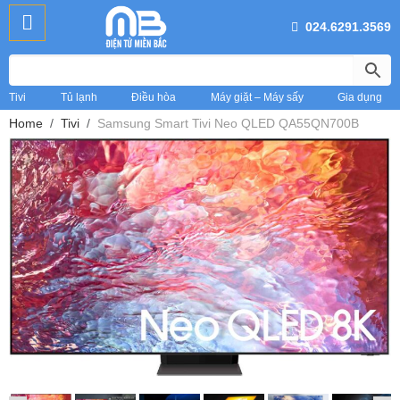
024.6291.3569
Tivi
Tủ lạnh
Điều hòa
Máy giặt – Máy sấy
Gia dụng
Home
Tivi
Samsung Smart Tivi Neo QLED QA55QN700B