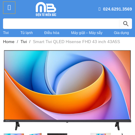
024.6291.3569
Tivi
Tủ lạnh
Điều hòa
Máy giặt – Máy sấy
Gia dụng
Home
Tivi
Smart Tivi QLED Hisense FHD 43 inch 43A5S