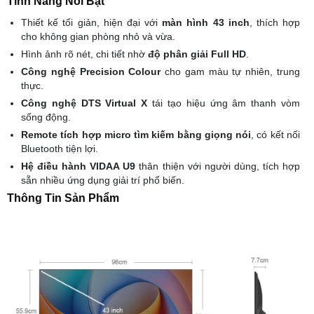
Tính Năng Nổi Bật
Thiết kế tối giản, hiện đại với
màn hình 43 inch
, thích hợp
cho không gian phòng nhỏ và vừa.
Hình ảnh rõ nét, chi tiết nhờ
độ phân giải Full HD
.
Công nghệ Precision Colour
cho gam màu tự nhiên, trung
thực.
Công nghệ DTS Virtual X
tái tạo hiệu ứng âm thanh vòm
sống động.
Remote tích hợp micro tìm kiếm bằng giọng nói
, có kết nối
Bluetooth tiện lợi.
Hệ điều hành VIDAA U9
thân thiện với người dùng, tích hợp
sẵn nhiều ứng dụng giải trí phổ biến.
Thông Tin Sản Phẩm