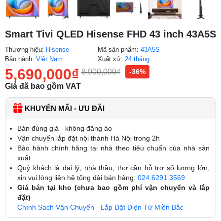
Smart Tivi QLED Hisense FHD 43 inch 43A5S
Thương hiệu:
Hisense
Mã sản phẩm:
43A5S
Bảo hành:
Việt Nam
Xuất xứ:
24 tháng
5,690,000
₫
8,900,000
₫
-36%
Giá đã bao gồm VAT
KHUYẾN MÃI - ƯU ĐÃI
Bán đúng giá - không đăng ảo
Vận chuyển lắp đặt nội thành Hà Nội trong 2h
Bảo hành chính hãng tại nhà theo tiêu chuẩn của nhà sản
xuất
Quý khách là đại lý, nhà thầu, thợ cần hỗ trợ số lượng lớn,
xin vui lòng liên hệ tổng đài bán hàng:
024.6291.3569
Giá bán tại kho (chưa bao gồm phí vận chuyển và lắp
đặt)
Chính Sách Vận Chuyển - Lắp Đặt Điện Tử Miền Bắc