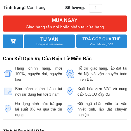
Tình trạng:
Còn Hàng
Số lượng:
MUA NGAY
Giao hàng tận nơi hoặc nhận tại cửa hàng
TRẢ GÓP QUA THẺ
TƯ VẤN
Visa, Master, JCB
Chúng tôi sẽ gọi lại cho bạn
Cam Kết Dịch Vụ Của Điện Tử Miền Bắc
Hàng chính hãng, mới
Hỗ trợ giao hàng, lắp đặt tại
100%, nguyên đai, nguyên
Hà Nội và vận chuyển toàn
kiện
miền Bắc
Bảo hành chính hãng tại
Xuất hóa đơn VAT và cung
nơi sử dụng lên tới 3 năm
cấp CO/CQ đầy đủ
Đa dạng hình thức trả góp
Đội ngũ nhân viên tư vấn
lãi suất 0% và qua thẻ tín
nhiệt tình, lắp đặt chuyên
dụng
nghiệp