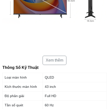
Smart Tivi Hisense FHD 43 inch 43A5S phù hợp cho gia đình muốn
Xem thêm
sở hữu một chiếc tivi màn hình vừa phải để đặt trong phòng ngủ,
phòng làm việc hoặc phòng khách chung cư nhỏ. Sản phẩm hướng
Thông Số Kỹ Thuật
đến chất lượng hiển thị rõ ràng, màu sắc hài hòa, kết hợp âm thanh
DTS Virtual X và hệ điều hành VIDAA U9 tích hợp sẵn nhiều ứng
Loại màn hình
QLED
dụng giải trí trực tuyến.
Kích thước màn hình
43 inch
Những điểm nổi bật của sản phẩm
Độ phân giải
Full HD
Màn hình 43 inch độ phân giải Full HD đem lại khung hình rõ nét, độ chi
tiết ổn định, phù hợp nhu cầu xem truyền hình, phim và nội dung trực
Tần số quét
60 Hz
tuyến hằng ngày trong không gian nhỏ.