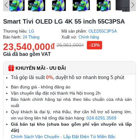
Smart Tivi OLED LG 4K 55 inch 55C3PSA
Thương hiệu:
LG
Mã sản phẩm:
OLED55C3PSA
Bảo hành:
24 Tháng
Xuất xứ:
Chính hãng
23,540,000
₫
26,961,000
₫
-13%
Giá đã bao gồm VAT
KHUYẾN MÃI - ƯU ĐÃI
Trả góp lãi suất
0%
, duyệt hồ sơ nhanh trong 5 phút
Bán đúng giá - không đăng ảo
Vận chuyển lắp đặt nội thành Hà Nội trong 2h
Bảo hành chính hãng tại nhà theo tiêu chuẩn của nhà sản
xuất
Quý khách là đại lý, nhà thầu, thợ cần hỗ trợ số lượng lớn,
xin vui lòng liên hệ tổng đài bán hàng:
024.6291.3569
Giá bán tại kho (chưa bao gồm phí vận chuyển và lắp
đặt)
Chính Sách Vận Chuyển - Lắp Đặt Điện Tử Miền Bắc