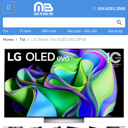
024.6291.3569
Tivi
Tủ lạnh
Điều hòa
Máy giặt – Máy sấy
Gia dụng
Home
Tivi
LG Smart Tivi OLED 55C3PSA