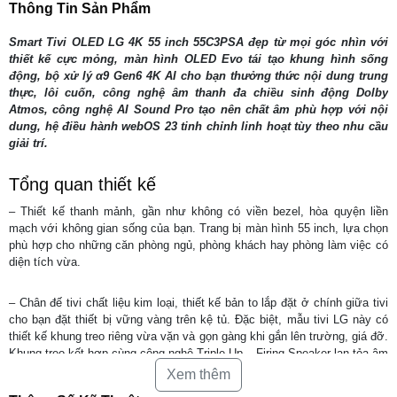
Thông Tin Sản Phẩm
Smart Tivi OLED LG 4K 55 inch 55C3PSA đẹp từ mọi góc nhìn với
thiết kế cực mỏng, màn hình OLED Evo tái tạo khung hình sống
động, bộ xử lý α9 Gen6 4K AI​ cho bạn thưởng thức nội dung trung
thực, lôi cuốn, công nghệ âm thanh đa chiều sinh động Dolby
Atmos, công nghệ AI Sound Pro tạo nên chất âm phù hợp với nội
dung, hệ điều hành webOS 23 tinh chỉnh linh hoạt tùy theo nhu cầu
giải trí.
Tổng quan thiết kế
– Thiết kế thanh mảnh, gần như không có viền bezel, hòa quyện liền
mạch với không gian sống của bạn. Trang bị màn hình 55 inch, lựa chọn
phù hợp cho những căn phòng ngủ, phòng khách hay phòng làm việc có
diện tích vừa.
– Chân đế tivi chất liệu kim loại, thiết kế bản to lắp đặt ở chính giữa tivi
cho bạn đặt thiết bị vững vàng trên kệ tủ. Đặc biệt, mẫu tivi LG này có
thiết kế khung treo riêng vừa vặn và gọn gàng khi gắn lên trường, giá đỡ.
Khung treo kết hợp cùng công nghệ Triple Up – Firing Speaker lan tỏa âm
thanh vòm mạnh mẽ ra 4 phía cho trải nghiệm âm thanh sống động.
Xem thêm