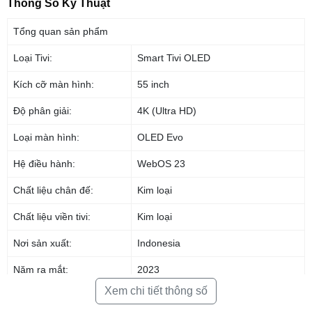
Thông Số Kỹ Thuật
Tổng quan sản phẩm
Loại Tivi:
Smart Tivi OLED
Kích cỡ màn hình:
55 inch
Độ phân giải:
4K (Ultra HD)
Loại màn hình:
OLED Evo
Hệ điều hành:
WebOS 23
Chất liệu chân đế:
Kim loại
*Hình ảnh chỉ mang tính chất minh họa sản phẩm
Chất liệu viền tivi:
Kim loại
Công nghệ hình ảnh
Nơi sản xuất:
Indonesia
– Smart tivi LG hiển thị hình ảnh độ phân giải 4K rõ nét gấp 4 lần Full HD.
Năm ra mắt:
2023
–
Màn hình OLED
Evo
được hãng bổ sung nhiều lớp làm từ chất liệu
Xem chi tiết thông số
phát xạ mạnh hơn giúp tăng hiệu quả, cải thiện độ sáng màn hình ở cùng
Công nghệ hình ảnh
1 lượng ánh sáng đầu vào. Công nghệ
Pixel Dimming
giúp cho mỗi một