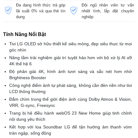
Đa dạng hình thức trả góp
Đội ngũ nhân viên tư vấn
lãi suất 0% và qua thẻ tín
nhiệt tình, lắp đặt chuyên
dụng
nghiệp
Tính Năng Nổi Bật
Tivi LG OLED sở hữu thiết kế siêu mỏng, đẹp siêu thực từ mọi
góc nhìn
Nâng tầm trải nghiệm giải trí tuyệt hảo hơn với bộ xử lý AI α9
4K thế hệ 6
Độ phân giải 4K, hình ảnh tươi sáng và sắc nét hơn nhờ
Brightness Booster
Công nghệ điểm ảnh tự phát sáng, không cần đèn nền như tivi
LCD thông thường
Đắm chìm trong thế giới điện ảnh cùng Dolby Atmos & Vision,
VRR, G-sync, Freesync
Trang bị hệ điều hành webOS 23 New Home giúp tinh chỉnh
nội dung yêu thích
Kết hợp với loa Soundbar LG để tận hưởng âm thanh vòm
tràn ngập, sống động