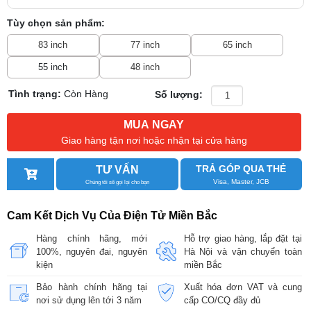
Tùy chọn sản phẩm:
83 inch
77 inch
65 inch
55 inch
48 inch
Tình trạng:
Còn Hàng
Số lượng:
MUA NGAY
Giao hàng tận nơi hoặc nhận tại cửa hàng
TRẢ GÓP QUA THẺ
TƯ VẤN
Visa, Master, JCB
Chúng tôi sẽ gọi lại cho bạn
Cam Kết Dịch Vụ Của Điện Tử Miền Bắc
Hàng chính hãng, mới
Hỗ trợ giao hàng, lắp đặt tại
100%, nguyên đai, nguyên
Hà Nội và vận chuyển toàn
kiện
miền Bắc
Bảo hành chính hãng tại
Xuất hóa đơn VAT và cung
nơi sử dụng lên tới 3 năm
cấp CO/CQ đầy đủ