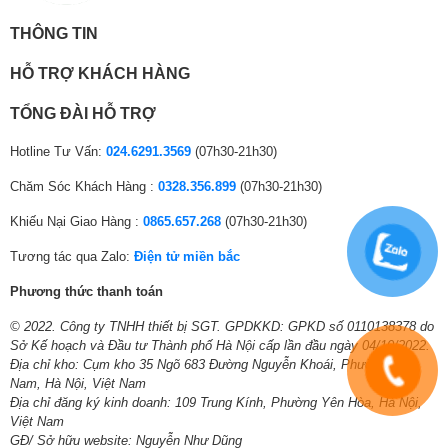
TV and more, Netflix, Prime Video
EAC3, HE-AAC, AAC, MP2, MP3, PCM, WMA, apt-X
.
THÔNG TIN
Điều khiển
Không
bằng cử chỉ:
HỖ TRỢ KHÁCH HÀNG
Tìm kiếm
TỔNG ĐÀI HỖ TRỢ
bằng giọng
Tìm kiếm bằng giọng nói Tiếng Việt
nói:
Hotline Tư Vấn:
024.6291.3569
(07h30-21h30)
Nhận diện
Chăm Sóc Khách Hàng :
0328.356.899
(07h30-21h30)
Không
khuôn mặt:
Khiếu Nại Giao Hàng :
0865.657.268
(07h30-21h30)
Khoảng
Tương tác qua Zalo:
Điện tử miền bắc
cách ngồi
3 – 4 mét
xem:
Phương thức thanh toán
Kích thước
*Hình ảnh chỉ mang tính chất minh họa
© 2022. Công ty TNHH thiết bị SGT. GPDKKD: GPKD số 0110138378 do
Ngang 122.8 cm – Cao 77.2 cm – Dày 23.5 cm
có chân đế:
Sở Kế hoạch và Đầu tư Thành phố Hà Nội cấp lần đầu ngày 04/10/2022.
Địa chỉ kho: Cụm kho 35 Ngõ 683 Đường Nguyễn Khoái, Phường Lĩnh
Hệ điều hành
Kích thước
Nam, Hà Nội, Việt Nam
– Trải nghiệm giao diện người dùng mới thân thiện hơn, dễ dàng
Địa chỉ đăng ký kinh doanh: 109 Trung Kính, Phường Yên Hòa, Hà Nội,
không chân
Ngang 122.8 cm – Cao 70.8 cm – Dày 4.59 cm
thao tác hơn với hệ điều hành webOS 24.
Việt Nam
đế:
GĐ/ Sở hữu website: Nguyễn Như Dũng