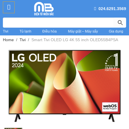
024.6291.3569
Tivi
Tủ lạnh
Điều hòa
Máy giặt – Máy sấy
Gia dụng
Home
Tivi
Smart Tivi OLED LG 4K 55 inch OLED55B4PSA