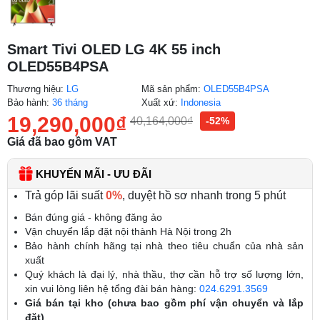
Smart Tivi OLED LG 4K 55 inch
OLED55B4PSA
Thương hiệu:
LG
Mã sản phẩm:
OLED55B4PSA
Bảo hành:
36 tháng
Xuất xứ:
Indonesia
19,290,000
₫
40,164,000
₫
-52%
Giá đã bao gồm VAT
KHUYẾN MÃI - ƯU ĐÃI
Trả góp lãi suất
0%
, duyệt hồ sơ nhanh trong 5 phút
Bán đúng giá - không đăng ảo
Vận chuyển lắp đặt nội thành Hà Nội trong 2h
Bảo hành chính hãng tại nhà theo tiêu chuẩn của nhà sản
xuất
Quý khách là đại lý, nhà thầu, thợ cần hỗ trợ số lượng lớn,
xin vui lòng liên hệ tổng đài bán hàng:
024.6291.3569
Giá bán tại kho (chưa bao gồm phí vận chuyển và lắp
đặt)