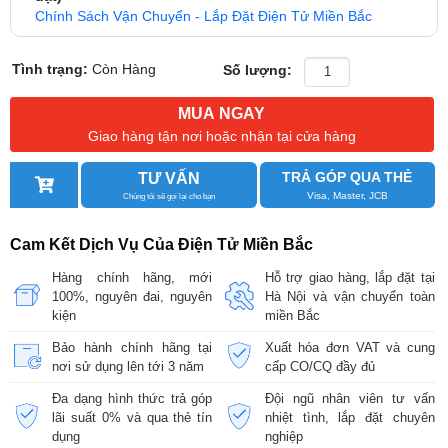
Chính Sách Vận Chuyển - Lắp Đặt Điện Tử Miền Bắc
Tình trạng:
Còn Hàng
Số lượng:
MUA NGAY
Giao hàng tận nơi hoặc nhận tại cửa hàng
TRẢ GÓP QUA THẺ
TƯ VẤN
Visa, Master, JCB
Chúng tôi sẽ gọi lại cho bạn
Cam Kết Dịch Vụ Của Điện Tử Miền Bắc
Hàng chính hãng, mới
Hỗ trợ giao hàng, lắp đặt tại
100%, nguyên đai, nguyên
Hà Nội và vận chuyển toàn
kiện
miền Bắc
Bảo hành chính hãng tại
Xuất hóa đơn VAT và cung
nơi sử dụng lên tới 3 năm
cấp CO/CQ đầy đủ
Đa dạng hình thức trả góp
Đội ngũ nhân viên tư vấn
lãi suất 0% và qua thẻ tín
nhiệt tình, lắp đặt chuyên
dụng
nghiệp