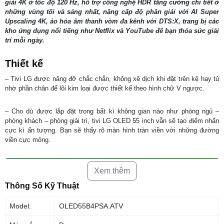
giải 4K ở tốc độ 120 Hz, hỗ trợ công nghệ HDR tăng cường chi tiết ở
những vùng tối và sáng nhất, nâng cấp độ phân giải với AI Super
Upscaling 4K, ảo hóa âm thanh vòm đa kênh với DTS:X, trang bị các
kho ứng dụng nổi tiếng như Netflix và YouTube để bạn thỏa sức giải
trí mỗi ngày.
Thiết kế
– Tivi LG được nâng đỡ chắc chắn, không xê dịch khi đặt trên kệ hay tủ
nhờ phần chân đế lõi kim loại được thiết kế theo hình chữ V ngược.
– Cho dù được lắp đặt trong bất kì không gian nào như phòng ngủ –
phòng khách – phòng giải trí, tivi LG OLED 55 inch vẫn sẽ tạo điểm nhấn
cực kì ấn tượng. Bạn sẽ thấy rõ màn hình tràn viền với những đường
viền cực mỏng.
Xem thêm
Thông Số Kỹ Thuật
Model:
OLED55B4PSA.ATV