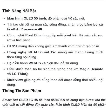
Tính Năng Nổi Bật
Màn hình OLED 55 inch
, độ phân giải
4K
sắc nét.
Tái tạo chi tiết và màu sắc sống động, chân thực bẳng
bộ xử
lý α8 AI Processor 4K.
Công nghệ
Pixel Dimming
giúp mỗi pixel hiển thị màu sắc rực
rỡ và tươi sáng.
DTS:X
mang đến không gian âm thanh vòm như ở rạp phim.
Công nghệ α8 AI Sound Pro
mang âm thanh tương thích
theo từng nội dung.
Hệ điều hành
WebOS 24
hiện đại, dễ sử dụng.
Điều khiển toàn bộ hệ sinh thái trong nhà với
Magic Remote
và
LG ThinQ
.
Multiview
giúp người dùng theo dõi được đồng thời nhiều nội
dụng.
Thông Tin Sản Phẩm
Smart Tivi OLED LG 4K 55 inch 55B4PSA sẽ cùng bạn bước vào thế
giới giải trí sôi động đầy màu sắc. Màn hình OLED hiển thị độ phân