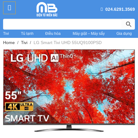
024.6291.3569
Tivi
Tủ lạnh
Điều hòa
Máy giặt – Máy sấy
Gia dụng
Home
Tivi
LG Smart Tivi UHD 55UQ9100PSD