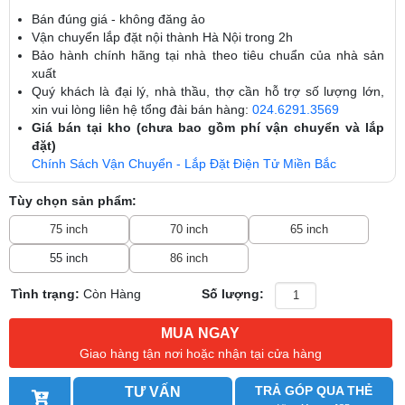
Bán đúng giá - không đăng ảo
Vận chuyển lắp đặt nội thành Hà Nội trong 2h
Bảo hành chính hãng tại nhà theo tiêu chuẩn của nhà sản
xuất
Quý khách là đại lý, nhà thầu, thợ cần hỗ trợ số lượng lớn,
xin vui lòng liên hệ tổng đài bán hàng:
024.6291.3569
Giá bán tại kho (chưa bao gồm phí vận chuyển và lắp
đặt)
Chính Sách Vận Chuyển - Lắp Đặt Điện Tử Miền Bắc
Tùy chọn sản phẩm:
75 inch
70 inch
65 inch
55 inch
86 inch
Tình trạng:
Còn Hàng
Số lượng:
MUA NGAY
Giao hàng tận nơi hoặc nhận tại cửa hàng
TRẢ GÓP QUA THẺ
TƯ VẤN