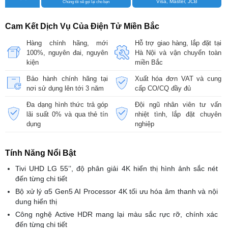
Visa, Master, JCB
Chúng tôi sẽ gọi lại cho bạn
Cam Kết Dịch Vụ Của Điện Tử Miền Bắc
Hàng chính hãng, mới
Hỗ trợ giao hàng, lắp đặt tại
100%, nguyên đai, nguyên
Hà Nội và vận chuyển toàn
kiện
miền Bắc
Bảo hành chính hãng tại
Xuất hóa đơn VAT và cung
nơi sử dụng lên tới 3 năm
cấp CO/CQ đầy đủ
Đa dạng hình thức trả góp
Đội ngũ nhân viên tư vấn
lãi suất 0% và qua thẻ tín
nhiệt tình, lắp đặt chuyên
dụng
nghiệp
Tính Năng Nổi Bật
Tivi UHD LG 55’’, độ phân giải 4K hiển thị hình ảnh sắc nét
đến từng chi tiết
Bộ xử lý α5 Gen5 AI Processor 4K tối ưu hóa âm thanh và nội
dung hiển thị
Công nghệ Active HDR mang lại màu sắc rực rỡ, chính xác
đến từng chi tiết