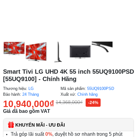
Smart Tivi LG UHD 4K 55 inch 55UQ9100PSD
[55UQ9100] - Chính Hãng
Thương hiệu:
LG
Mã sản phẩm:
55UQ9100PSD
Bảo hành:
24 Tháng
Xuất xứ:
Chính hãng
10,940,000
₫
14,368,000
₫
-24%
Giá đã bao gồm VAT
KHUYẾN MÃI - ƯU ĐÃI
Trả góp lãi suất
0%
, duyệt hồ sơ nhanh trong 5 phút