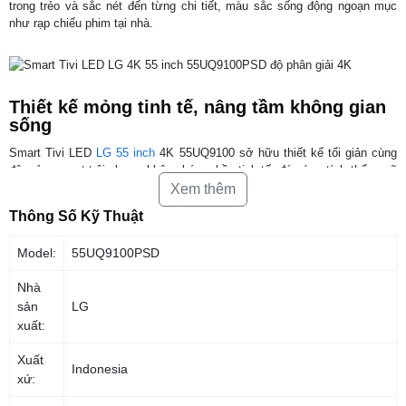
trong trẻo và sắc nét đến từng chi tiết, màu sắc sống động ngoạn mục
như rạp chiếu phim tại nhà.
Thiết kế mỏng tinh tế, nâng tầm không gian
sống
Smart Tivi LED
LG 55 inch
4K 55UQ9100 sở hữu thiết kế tối giản cùng
độ mỏng vượt trội nhưng không kém phần tinh tế, đáp ứng tính thẩm mỹ
cho mọi loại không gian. Đồng thời, nhờ sử dụng công nghệ xử lý hình
Xem thêm
ảnh và âm thanh tiên tiến bậc nhất, tivi LG LED 4K mang đến trải nghiệm
Thông Số Kỹ Thuật
hình ảnh siêu sắc nét, màu sắc trung thực, âm thanh sống động được
tinh chỉnh chuyên nghiệp.
Model:
55UQ9100PSD
Nhà
sản
LG
Âm thanh đa chiều, sống động
xuất:
Đi cùng với công nghệ Dolby Vision IQ tự động điều chỉnh các cài
Xuất
đặt hình ảnh dựa trên thể loại nội dung và môi trường xung quanh
Indonesia
xứ:
là công nghệ Dolby Atmos tân tiến mang lại âm thanh vòm đa chiều
sống động. Do đó, Smart tivi LG hứa hẹn sẽ tạo nên những thước