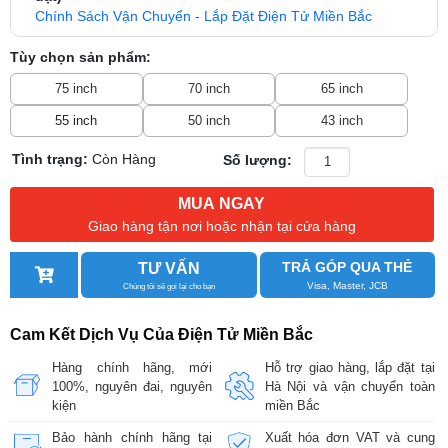
Chính Sách Vận Chuyển - Lắp Đặt Điện Tử Miền Bắc
Tùy chọn sản phẩm:
75 inch
70 inch
65 inch
55 inch
50 inch
43 inch
Tình trạng:
Còn Hàng
Số lượng:
MUA NGAY
Giao hàng tận nơi hoặc nhận tại cửa hàng
TRẢ GÓP QUA THẺ
TƯ VẤN
Visa, Master, JCB
Chúng tôi sẽ gọi lại cho bạn
Cam Kết Dịch Vụ Của Điện Tử Miền Bắc
Hàng chính hãng, mới
Hỗ trợ giao hàng, lắp đặt tại
100%, nguyên đai, nguyên
Hà Nội và vận chuyển toàn
kiện
miền Bắc
Bảo hành chính hãng tại
Xuất hóa đơn VAT và cung