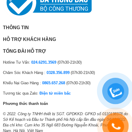
Galaxy Play (Fim+)
Clip TV
FPT Play
MyTV
Ứng dụng phổ biến:
Zing TV
THÔNG TIN
POPS Kids
HỖ TRỢ KHÁCH HÀNG
TV 360
VTVcab ON
TỔNG ĐÀI HỖ TRỢ
VieON
Nhaccuatui
Hotline Tư Vấn:
024.6291.3569
(07h30-21h30)
Spotify
Trình duyệt web
Chăm Sóc Khách Hàng :
0328.356.899
(07h30-21h30)
Công nghệ âm thanh
Khiếu Nại Giao Hàng :
0865.657.268
(07h30-21h30)
*Hình ảnh chỉ mang tính chất minh họa công nghệ
Tổng công suất loa:
20W
Tương tác qua Zalo:
Điện tử miền bắc
Trải nghiệm chơi game mượt mà qua Trình tối
Phương thức thanh toán
Số lượng loa:
Hãng không công bố
ưu hóa trò chơi – Game Optimizer và công
© 2022. Công ty TNHH thiết bị SGT. GPDKKD: GPKD số 0110138378 do
Chế độ lọc thoại:
Chế độ lọc thoại Clear Voice III
nghệ HGiG
Sở Kế hoạch và Đầu tư Thành phố Hà Nội cấp lần đầu ngày 04/10/2022.
Địa chỉ kho: Cụm kho 35 Ngõ 683 Đường Nguyễn Khoái, Phường Lĩnh
Trình tối ưu hóa trò chơi trên
tivi LG
sẽ tự động điều chỉnh hình ảnh để
Kết nối với loa tivi:
Có
Nam, Hà Nội, Việt Nam
tối ưu hóa đồ họa cho tất cả các thể loại game, giúp bạn có trải nghiệm