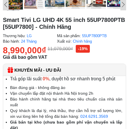
Smart Tivi LG UHD 4K 55 inch 55UP7800PTB
[55UP7800] - Chính Hãng
Thương hiệu:
LG
Mã sản phẩm:
55UP7800PTB
Bảo hành:
24 Tháng
Xuất xứ:
Chính hãng
8,990,000
₫
11,079,000
₫
-19%
Giá đã bao gồm VAT
KHUYẾN MÃI - ƯU ĐÃI
Trả góp lãi suất
0%
, duyệt hồ sơ nhanh trong 5 phút
Bán đúng giá - không đăng ảo
Vận chuyển lắp đặt nội thành Hà Nội trong 2h
Bảo hành chính hãng tại nhà theo tiêu chuẩn của nhà sản
xuất
Quý khách là đại lý, nhà thầu, thợ cần hỗ trợ số lượng lớn,
xin vui lòng liên hệ tổng đài bán hàng:
024.6291.3569
Giá bán tại kho (chưa bao gồm phí vận chuyển và lắp
đặt)