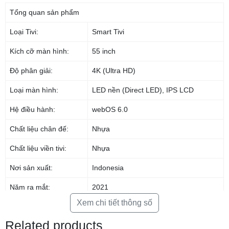
*Hình ảnh chỉ mang tính chất minh họa sản phẩm
Tổng quan sản phẩm
Loại Tivi:
Smart Tivi
Hình ảnh hiển thị chân thực, rõ nét gấp 4 lần
Full HD nhờ độ phân giải
Ultra HD 4K
Kích cỡ màn hình:
55 inch
Độ phân giải:
4K (Ultra HD)
Loại màn hình:
LED nền (Direct LED)
,
IPS LCD
Hệ điều hành:
webOS 6.0
Chất liệu chân đế:
Nhựa
Chất liệu viền tivi:
Nhựa
Nơi sản xuất:
Indonesia
Năm ra mắt:
2021
*Hình ảnh chỉ mang tính chất minh họa công nghệ
Xem chi tiết thông số
Công nghệ hình ảnh
Nâng cấp hình ảnh đầu vào chất lượng thấp lên
Related products
4K Active HDR
gần chuẩn 4K nhờ công nghệ 4K AI Upscaling