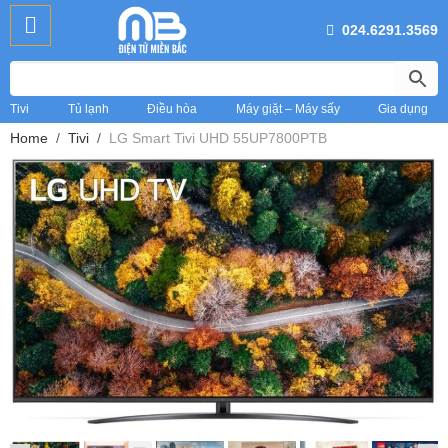
024.6291.3569
Tivi
Tủ lạnh
Điều hòa
Máy giặt – Máy sấy
Gia dụng
Home
Tivi
LG Smart Tivi UHD 55UP7800PTB