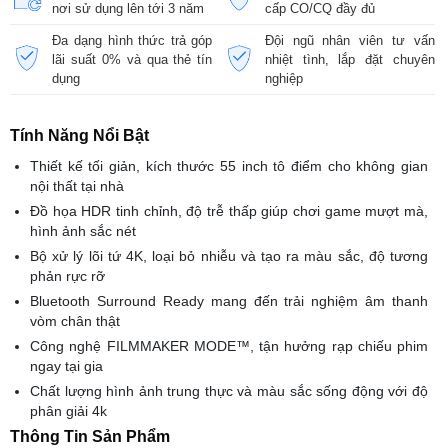
nơi sử dụng lên tới 3 năm
cấp CO/CQ đầy đủ
Đa dạng hình thức trả góp
Đội ngũ nhân viên tư vấn
lãi suất 0% và qua thẻ tín
nhiệt tình, lắp đặt chuyên
dụng
nghiệp
Tính Năng Nổi Bật
Thiết kế tối giản, kích thước 55 inch tô điểm cho không gian
nội thất tại nhà
Đồ họa HDR tinh chỉnh, độ trễ thấp giúp chơi game mượt mà,
hình ảnh sắc nét
Bộ xử lý lõi tứ 4K, loại bỏ nhiễu và tạo ra màu sắc, độ tương
phản rực rỡ
Bluetooth Surround Ready mang đến trải nghiệm âm thanh
vòm chân thật
Công nghệ FILMMAKER MODE™, tận hưởng rạp chiếu phim
ngay tại gia
Chất lượng hình ảnh trung thực và màu sắc sống động với độ
phân giải 4k
Thông Tin Sản Phẩm