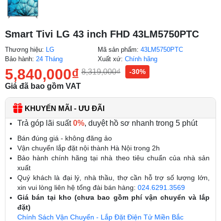
Smart Tivi LG 43 inch FHD 43LM5750PTC
Thương hiệu:
LG
Mã sản phẩm:
43LM5750PTC
Bảo hành:
24 Tháng
Xuất xứ:
Chính hãng
5,840,000
₫
8,319,000
₫
-30%
Giá đã bao gồm VAT
KHUYẾN MÃI - ƯU ĐÃI
Trả góp lãi suất
0%
, duyệt hồ sơ nhanh trong 5 phút
Bán đúng giá - không đăng ảo
Vận chuyển lắp đặt nội thành Hà Nội trong 2h
Bảo hành chính hãng tại nhà theo tiêu chuẩn của nhà sản
xuất
Quý khách là đại lý, nhà thầu, thợ cần hỗ trợ số lượng lớn,
xin vui lòng liên hệ tổng đài bán hàng:
024.6291.3569
Giá bán tại kho (chưa bao gồm phí vận chuyển và lắp
đặt)
Chính Sách Vận Chuyển - Lắp Đặt Điện Tử Miền Bắc