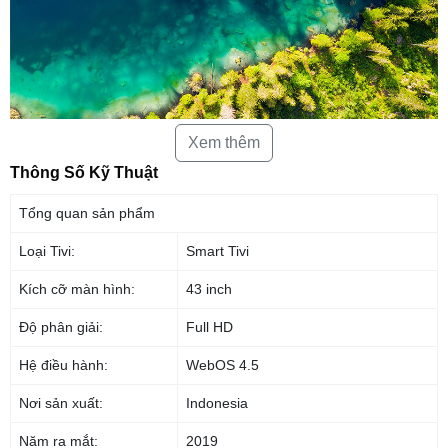
Xem thêm
Thông Số Kỹ Thuật
Chất lượng hình ảnh rõ nét hơn
LG TV FHD được gây ấn tượng với chất lượng hình ảnh rõ ràng, đẹp
Tổng quan sản phẩm
hơn gấp hai lần so với HD. Và với các tính năng Dynamic Color và
Active HDR, toàn bộ nội dung yêu thích của bạn sẽ trở nên trung thực và
Loại Tivi:
Smart Tivi
sống động hơn.
Kích cỡ màn hình:
43 inch
Độ phân giải:
Full HD
Hệ điều hành:
WebOS 4.5
Nơi sản xuất:
Indonesia
Năm ra mắt:
2019