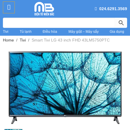
024.6291.3569
Tivi
Tủ lạnh
Điều hòa
Máy giặt – Máy sấy
Gia dụng
Home
Tivi
Smart Tivi LG 43 inch FHD 43LM5750PTC