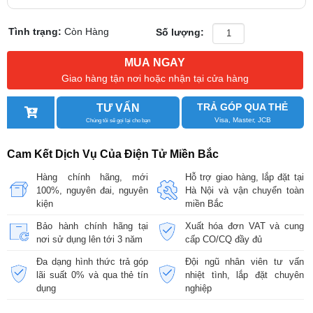
Tình trạng:
Còn Hàng
Số lượng:
MUA NGAY
Giao hàng tận nơi hoặc nhận tại cửa hàng
TRẢ GÓP QUA THẺ
TƯ VẤN
Visa, Master, JCB
Chúng tôi sẽ gọi lại cho bạn
Cam Kết Dịch Vụ Của Điện Tử Miền Bắc
Hàng chính hãng, mới
Hỗ trợ giao hàng, lắp đặt tại
100%, nguyên đai, nguyên
Hà Nội và vận chuyển toàn
kiện
miền Bắc
Bảo hành chính hãng tại
Xuất hóa đơn VAT và cung
nơi sử dụng lên tới 3 năm
cấp CO/CQ đầy đủ
Đa dạng hình thức trả góp
Đội ngũ nhân viên tư vấn
lãi suất 0% và qua thẻ tín
nhiệt tình, lắp đặt chuyên
dụng
nghiệp