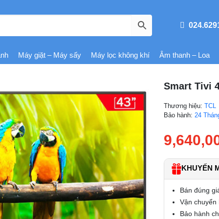
024.629
ạnh
Máy giặt – Máy sấy
Máy lọc không khí
Âm thanh – Loa
Smart Tivi 
Thương hiệu:
TCL
Bảo hành:
24 Thán
9,640,0
KHUYẾN MÃ
Bán đúng gi
Vận chuyển l
Bảo hành chí