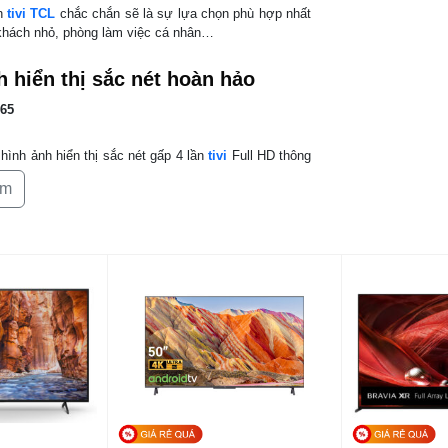
Wifi
ch
tivi TCL
chắc chắn sẽ là sự lựa chọn phù hợp nhất
 khách nhỏ, phòng làm việc cá nhân…
Cổng
3
HDMI
h hiển thị sắc nét hoàn hảo
Cổng USB
1
Tích hợp
hình ảnh hiển thị sắc nét gấp 4 lần
tivi
Full HD thông
đầu thu kỹ
rí thêm thú vị, hình ảnh chân thật hơn.
thuật số
êm
hình ảnh chính xác tới từng chi
Hệ điều
A
hành
Các ứng
Y
dụng sẵn
N
ộ sáng, tăng độ sâu và độ chi tiết của hình ảnh lên
có
Remote
C
hi tiết cho hình ảnh thêm rực
thông
n
minh
Điều khiển