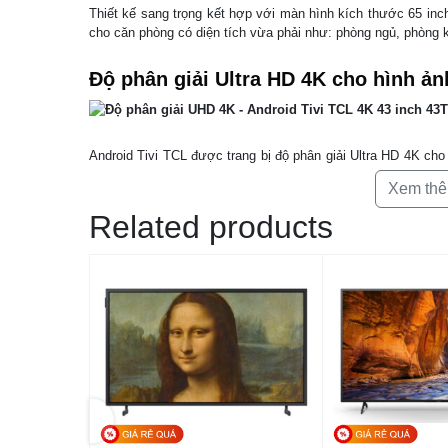
Thiết kế sang trọng kết hợp với màn hình kích thước 65 in
cho căn phòng có diện tích vừa phải như: phòng ngủ, phòng
Độ phân giải Ultra HD 4K cho hình ản
Android Tivi TCL được trang bị độ phân giải Ultra HD 4K cho 
thường cho phép bạn được trải nghiệm các chương trình giải t
Xem th
Related products
Công nghệ HDR cho phép trải nghiệm 
tiết
Nhờ ứng dụng công nghệ HDR tivi TCL có khả năng cải tiến đ
cao hơn, hình ảnh hiển thị chính xác, chất lượng hơn.
Công nghệ Micro Dimming tối ưu độ c
rỡ