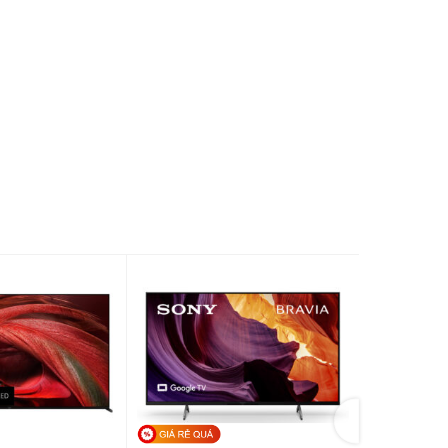
Có
 cổng
 cổng
DVB-T2
ndroid OS
outube, Netflix, Clip TV, FPT Play, Clip TV,
haccuatui, VieOn, Trình duyệt web
ó remote thông minh, tích hợp micro tìm kiếm giọng
ói bằng Tiếng Việt