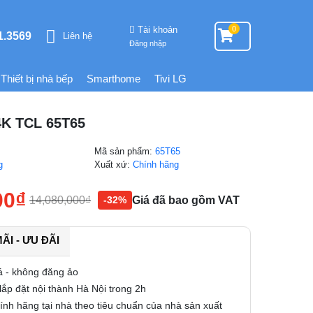
Tài khoản
0
1.3569
Liên hệ
Đăng nhập
Thiết bị nhà bếp
Smarthome
Tivi LG
4K TCL 65T65
Mã sản phẩm:
65T65
g
Xuất xứ:
Chính hãng
00
₫
14,080,000
₫
Giá đã bao gồm VAT
-32%
I - ƯU ĐÃI
á - không đăng ảo
ắp đặt nội thành Hà Nội trong 2h
nh hãng tại nhà theo tiêu chuẩn của nhà sản xuất