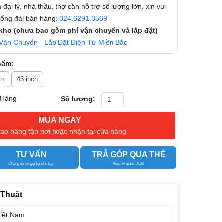
 đại lý, nhà thầu, thợ cần hỗ trợ số lượng lớn, xin vui
 tổng đài bán hàng:
024.6291.3569
 kho (chưa bao gồm phí vận chuyển và lắp đặt)
Vận Chuyển - Lắp Đặt Điện Tử Miền Bắc
hẩm:
ch
43 inch
 Hàng
Số lượng:
MUA NGAY
iao hàng tận nơi hoặc nhận tại cửa hàng
TƯ VẤN
TRẢ GÓP QUA THẺ
Chúng tôi sẽ gọi lại cho bạn
Visa, Master, JCB
 Thuật
iệt Nam