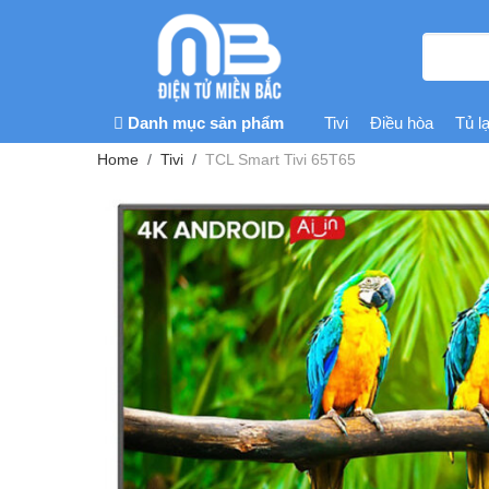
Danh mục sản phẩm
Tivi
Điều hòa
Tủ l
Home
Tivi
TCL Smart Tivi 65T65