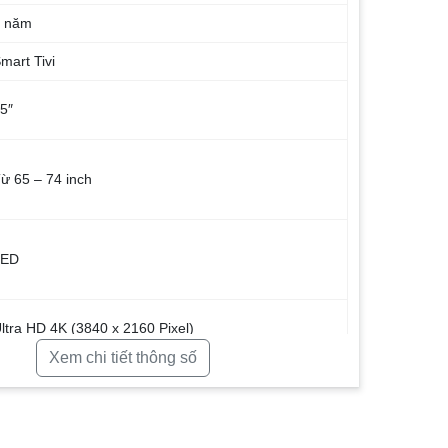
2 năm
mart Tivi
5″
ừ 65 – 74 inch
LED
ltra HD 4K (3840 x 2160 Pixel)
Xem chi tiết thông số
Có
Có