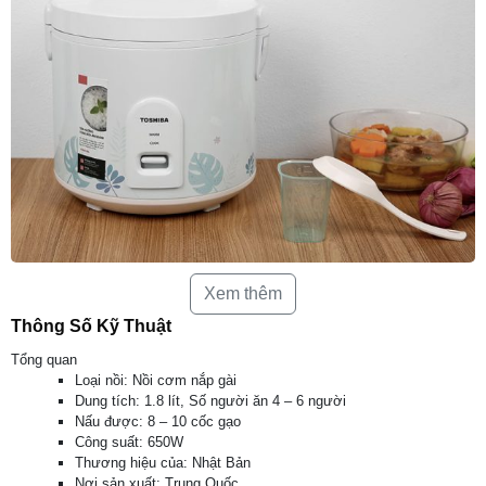
Dung tích
nồi cơm điện
1.8 lít đáp ứng tốt nhu
Xem thêm
cầu nấu cơm cho gia đình có từ 4 – 6 người
Thông Số Kỹ Thuật
Tổng quan
Loại nồi: Nồi cơm nắp gài
Dung tích: 1.8 lít, Số người ăn 4 – 6 người
Nấu được: 8 – 10 cốc gạo
Công suất: 650W
Thương hiệu của: Nhật Bản
Nơi sản xuất: Trung Quốc