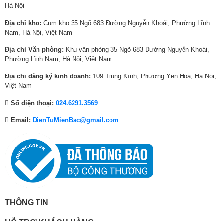
Hà Nội
Địa chỉ kho:
Cụm kho 35 Ngõ 683 Đường Nguyễn Khoái, Phường Lĩnh
Nam, Hà Nội, Việt Nam
Xem thêm:
Ưu điểm công nghệ nấu 1D của nồi cơm điện
.
Địa chỉ Văn phòng:
Khu văn phòng 35 Ngõ 683 Đường Nguyễn Khoái,
Phường Lĩnh Nam, Hà Nội, Việt Nam
Lòng nồi cơm điện Toshiba 2 lớp bằng hợp kim
Địa chỉ đăng ký kinh doanh:
109 Trung Kính, Phường Yên Hòa, Hà Nội,
nhôm phủ lớp chống dính, dày 1 mm, an toàn
Việt Nam
với sức khoẻ và vệ sinh đơn giản
Số điện thoại:
024.6291.3569
Đảm bảo cơm chín tơi, ngon, không dính vào thành, đáy nồi, tiện chùi
rửa.
Email:
DienTuMienBac@gmail.com
Xem thêm:
Lợi ích của lòng nồi hợp kim nhôm phủ chống dính
.
THÔNG TIN