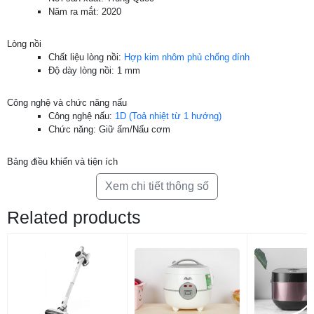
Năm ra mắt: 2020
Lòng nồi
Chất liệu lòng nồi:
Hợp kim nhôm phủ chống dính
Độ dày lòng nồi: 1 mm
Công nghệ và chức năng nấu
Công nghệ nấu:
1D (Toả nhiệt từ 1 hướng)
Nút gạt thiết kế ở mặt trước thân nồi cho bạn
Chức năng:
Giữ ấm/
Nấu cơm
chỉnh chức năng nấu và giữ ấm dễ dàng, linh
hoạt
Bảng điều khiển và tiện ích
Giữ ấm tự động lên đến 6 tiếng.
Ngôn ngữ: Tiếng Anh
Xem chi tiết thông số
Điều khiển: Nút gạt
Tiện ích: Có xửng hấp
Related products
Thông tin lắp đặt
Chiều dài dây điện: 131 cm
Dây điện: Có thể tháo rời khỏi nồi
Kích thước, khối lượng: Ngang 28 cm – Cao 29 cm – Sâu 25.6
cm – Nặng 2.4 kg
Hãng: Toshiba.
Xem thông tin hãng