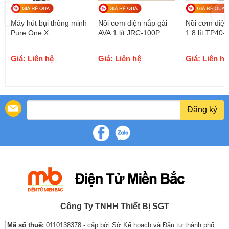
Máy hút bụi thông minh
Nồi cơm điện nắp gài
Nồi cơm điện
Pure One X
AVA 1 lít JRC-100P
1.8 lít TP40
Giá: Liên hệ
Giá: Liên hệ
Giá: Liên hệ
Công nghệ 1D
(toả nhiệt từ 1 hướng) với công
suất lớn 650 W giúp truyền nhiệt nhanh, cơm
chín mau, ít tốn điện
Nấu cơm nhanh chín chỉ sau 25 – 30 phút, tiết kiệm điện hiệu quả.
Đăng ký
Công Ty TNHH Thiết Bị SGT
Mã số thuế:
0110138378 - cấp bởi Sở Kế hoạch và Đầu tư thành phố