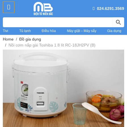
024.6291.3569
Tivi
Tủ lạnh
Điều hòa
Máy giặt – Máy sấy
Gia dụng
Home
Đồ gia dụng
Nồi cơm nắp gài Toshiba 1.8 lít RC-18JH2PV (B)