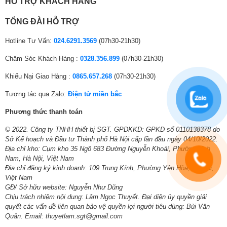
HỖ TRỢ KHÁCH HÀNG
TỔNG ĐÀI HỖ TRỢ
Hotline Tư Vấn:
024.6291.3569
(07h30-21h30)
Chăm Sóc Khách Hàng :
0328.356.899
(07h30-21h30)
Khiếu Nại Giao Hàng :
0865.657.268
(07h30-21h30)
Nắp trong của nồi thiết kế dạng tổ ong giúp giữ
Tương tác qua Zalo:
Điện tử miền bắc
lại hơi nước, không để nó rơi ngược vào cơm
gây nhão, thiu
Phương thức thanh toán
© 2022. Công ty TNHH thiết bị SGT. GPDKKD: GPKD số 0110138378 do
Sở Kế hoạch và Đầu tư Thành phố Hà Nội cấp lần đầu ngày 04/10/2022.
Địa chỉ kho: Cụm kho 35 Ngõ 683 Đường Nguyễn Khoái, Phường Lĩnh
Nam, Hà Nội, Việt Nam
Địa chỉ đăng ký kinh doanh: 109 Trung Kính, Phường Yên Hòa, Hà Nội,
Việt Nam
GĐ/ Sở hữu website: Nguyễn Như Dũng
Chịu trách nhiệm nội dung: Lâm Ngọc Thuyết. Đại diện ủy quyền giải
quyết các vấn đề liên quan bảo vệ quyền lợi người tiêu dùng: Bùi Văn
Quân. Email: thuyetlam.sgt@gmail.com