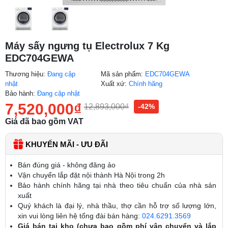
Máy sấy ngưng tụ Electrolux 7 Kg
EDC704GEWA
Thương hiệu:
Đang cập
Mã sản phẩm:
EDC704GEWA
nhật
Xuất xứ:
Chính hãng
Bảo hành:
Đang cập nhật
7,520,000
₫
12,893,000
₫
-42%
Giá đã bao gồm VAT
KHUYẾN MÃI - ƯU ĐÃI
Bán đúng giá - không đăng ảo
Vận chuyển lắp đặt nội thành Hà Nội trong 2h
Bảo hành chính hãng tại nhà theo tiêu chuẩn của nhà sản
xuất
Quý khách là đại lý, nhà thầu, thợ cần hỗ trợ số lượng lớn,
xin vui lòng liên hệ tổng đài bán hàng:
024.6291.3569
Giá bán tại kho (chưa bao gồm phí vận chuyển và lắp