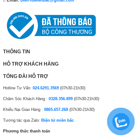
Email:
DienTuMienBac@gmail.com
mang phong cách Châu Âu với cấu tạo cửa trước, đường nét tinh tế, kết
₫
.
₫
₫
hợp với gam màu trắng trung tính sẽ phù hợp với mọi kiểu không gian
.
.
.
nội thất trong nhà.
THÔNG TIN
HỖ TRỢ KHÁCH HÀNG
TỔNG ĐÀI HỖ TRỢ
Hotline Tư Vấn:
024.6291.3569
(07h30-21h30)
*Hình ảnh chỉ mang tính chất minh họa
Chăm Sóc Khách Hàng :
0328.356.899
(07h30-21h30)
Khối lượng sấy 7 kg, phù hợp với gia đình có 2
Khiếu Nại Giao Hàng :
0865.657.268
(07h30-21h30)
– 3 người
Tương tác qua Zalo:
Điện tử miền bắc
Máy sấy Electrolux có khối lượng sấy tối đa 7 kg, đây sẽ là sự lựa chọn
lí tưởng cho những gia đình có 2 – 3 thành viên có nhu cầu sử dụng
Phương thức thanh toán
trong những ngày mưa liên tục, không có ánh nắng.