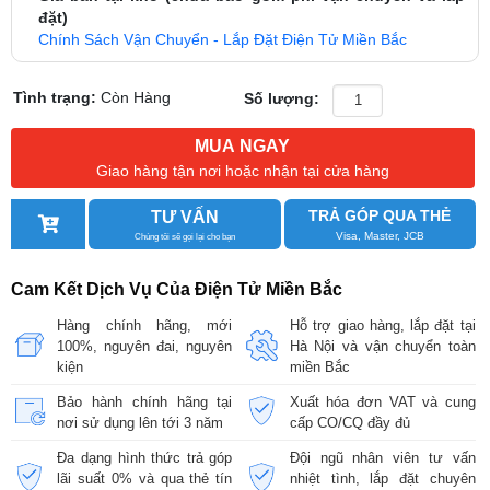
đặt)
Chính Sách Vận Chuyển - Lắp Đặt Điện Tử Miền Bắc
Tình trạng:
Còn Hàng
Số lượng:
MUA NGAY
Giao hàng tận nơi hoặc nhận tại cửa hàng
TRẢ GÓP QUA THẺ
TƯ VẤN
Visa, Master, JCB
Chúng tôi sẽ gọi lại cho bạn
Cam Kết Dịch Vụ Của Điện Tử Miền Bắc
Hàng chính hãng, mới
Hỗ trợ giao hàng, lắp đặt tại
100%, nguyên đai, nguyên
Hà Nội và vận chuyển toàn
kiện
miền Bắc
Bảo hành chính hãng tại
Xuất hóa đơn VAT và cung
nơi sử dụng lên tới 3 năm
cấp CO/CQ đầy đủ
Đa dạng hình thức trả góp
Đội ngũ nhân viên tư vấn
lãi suất 0% và qua thẻ tín
nhiệt tình, lắp đặt chuyên