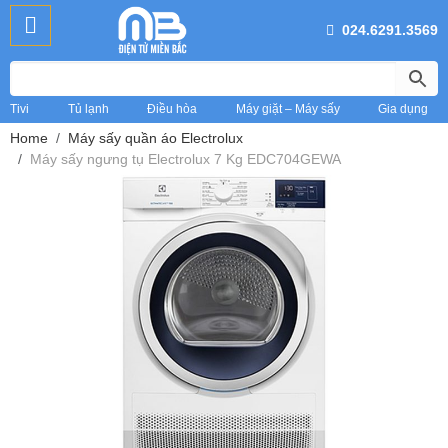
024.6291.3569
Tivi
Tủ lạnh
Điều hòa
Máy giặt – Máy sấy
Gia dụng
Home
Máy sấy quần áo Electrolux
Máy sấy ngưng tụ Electrolux 7 Kg EDC704GEWA