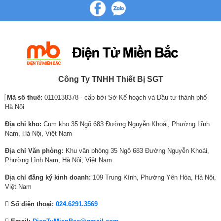
a
n
a
n
a
n
Với máy sấy ngưng tụ Electrolux, bạn hoàn toàn yên tâm với chương
l
t
l
t
l
t
trình sấy đặc biệt dành riêng cho đồ len, đảm bảo đồ len sẽ được sấy
p
p
p
p
p
p
khô an toàn mà không lo bị xù sợi vải, co rút, giúp trang phục của bạn
r
r
r
r
r
r
được bền lâu.
i
i
i
i
i
i
c
c
c
c
c
c
e
e
e
e
e
e
w
i
w
i
w
i
Công Ty TNHH Thiết Bị SGT
a
s
a
s
a
s
Mã số thuế:
0110138378 - cấp bởi Sở Kế hoạch và Đầu tư thành phố
s
:
s
:
s
:
Hà Nội
:
1
:
7
:
7
1
5
1
,
1
,
Địa chỉ kho:
Cụm kho 35 Ngõ 683 Đường Nguyễn Khoái, Phường Lĩnh
7
,
0
6
0
7
Nam, Hà Nội, Việt Nam
,
9
,
2
,
2
Địa chỉ Văn phòng:
Khu văn phòng 35 Ngõ 683 Đường Nguyễn Khoái,
6
7
7
0
7
0
Phường Lĩnh Nam, Hà Nội, Việt Nam
9
0
9
,
9
,
*Hình ảnh chỉ mang tính chất minh họa
0
,
5
0
5
0
Địa chỉ đăng ký kinh doanh:
109 Trung Kính, Phường Yên Hòa, Hà Nội,
,
0
,
0
,
0
Thiết kế hiện đại, sang trọng mang phong cách
Việt Nam
Châu Âu
0
0
0
0
0
0
Số điện thoại:
024.6291.3569
0
0
0
₫
0
₫
Máy sấy ngưng tụ Electrolux 7 Kg EDC704GEWA có thiết kế hiện đại
0
₫
0
.
0
.