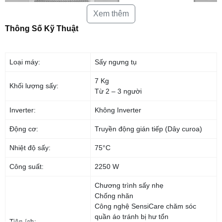
Xem thêm
*Hình ảnh chỉ mang tính chất minh họa
Thông Số Kỹ Thuật
Lưu giữ vẻ tươi mới của quần áo bền lâu nhờ
công nghệ SensiCare
Loại máy:
Sấy ngưng tụ
Nhờ vào khả năng cảm biến nhiệt độ và độ ẩm của đồ cần sấy mà công
nghệ này sẽ điều chỉnh mức năng lượng tiêu thụ và thời gian sấy thích
7 Kg
hợp với từng loại vải, khối lượng khác nhau, giúp quần áo tránh bị sấy
Khối lượng sấy:
Từ 2 – 3 người
khô quá mức và luôn trông như mới.
Inverter:
Không Inverter
Động cơ:
Truyền động gián tiếp (Dây curoa)
Nhiệt độ sấy:
75°C
Công suất:
2250 W
Chương trình sấy nhẹ
Chống nhăn
Công nghệ SensiCare chăm sóc
quần áo tránh bị hư tổn
Tiện ích:
*Hình ảnh chỉ mang tính chất minh họa