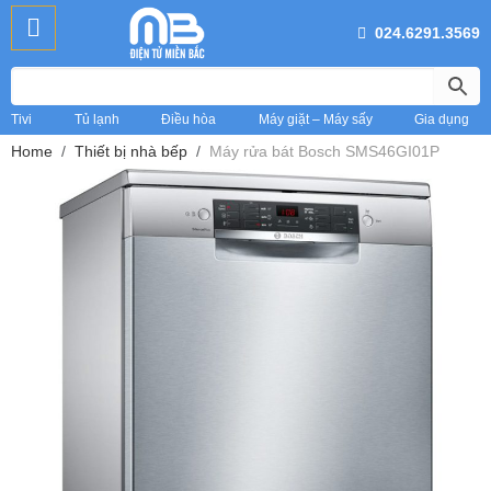
024.6291.3569
Tivi
Tủ lạnh
Điều hòa
Máy giặt – Máy sấy
Gia dụng
Home
Thiết bị nhà bếp
Máy rửa bát Bosch SMS46GI01P