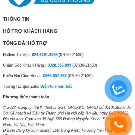
THÔNG TIN
HỖ TRỢ KHÁCH HÀNG
TỔNG ĐÀI HỖ TRỢ
Hotline Tư Vấn:
024.6291.3569
(07h30-21h30)
Chăm Sóc Khách Hàng :
0328.356.899
(07h30-21h30)
Khiếu Nại Giao Hàng :
0865.657.268
(07h30-21h30)
Tương tác qua Zalo:
Điện tử miền bắc
Phương thức thanh toán
© 2022. Công ty TNHH thiết bị SGT. GPDKKD: GPKD số 0110138378 do
Sở Kế hoạch và Đầu tư Thành phố Hà Nội cấp lần đầu ngày 04/10/2022.
Địa chỉ kho: Cụm kho 35 Ngõ 683 Đường Nguyễn Khoái, Phường Lĩnh
Nam, Hà Nội, Việt Nam
Địa chỉ đăng ký kinh doanh: 109 Trung Kính, Phường Yên Hòa, Hà Nội,