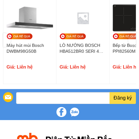
Máy hút mùi Bosch
LÒ NƯỚNG BOSCH
Bếp từ Bosc
DWBM98G50B
HBA512BR0 SERI 4
PPI82560MS 
Spain
– Tây ban nh
tháng
Giá: Liên hệ
Giá: Liên hệ
Giá: Liên hệ
Đăng ký