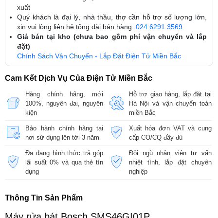
xuất
Quý khách là đại lý, nhà thầu, thợ cần hỗ trợ số lượng lớn,
xin vui lòng liên hệ tổng đài bán hàng:
024.6291.3569
Giá bán tại kho (chưa bao gồm phí vận chuyển và lắp
đặt)
Chính Sách Vận Chuyển - Lắp Đặt Điện Tử Miền Bắc
Cam Kết Dịch Vụ Của Điện Tử Miền Bắc
Hàng chính hãng, mới
Hỗ trợ giao hàng, lắp đặt tại
100%, nguyên đai, nguyên
Hà Nội và vận chuyển toàn
kiện
miền Bắc
Bảo hành chính hãng tại
Xuất hóa đơn VAT và cung
nơi sử dụng lên tới 3 năm
cấp CO/CQ đầy đủ
Đa dạng hình thức trả góp
Đội ngũ nhân viên tư vấn
lãi suất 0% và qua thẻ tín
nhiệt tình, lắp đặt chuyên
dụng
nghiệp
Thông Tin Sản Phẩm
Máy rửa bát Bosch SMS46GI01P