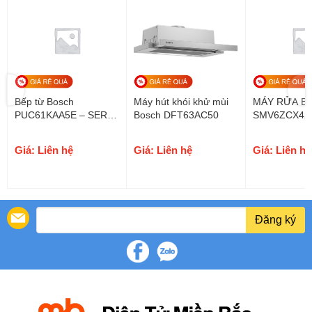
Bếp từ Bosch
Máy hút khói khử mùi
MÁY RỬA B
PUC61KAA5E – SERI 4
Bosch DFT63AC50
SMV6ZCX42E
– Tây ban nha – bh 36
Germany
tháng
Giá: Liên hệ
Giá: Liên hệ
Giá: Liên hệ
Đăng ký