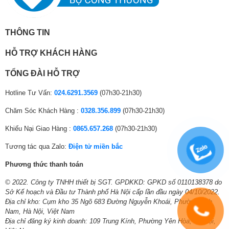
THÔNG TIN
HỖ TRỢ KHÁCH HÀNG
TỔNG ĐÀI HỖ TRỢ
Hotline Tư Vấn:
024.6291.3569
(07h30-21h30)
Chăm Sóc Khách Hàng :
0328.356.899
(07h30-21h30)
Khiếu Nại Giao Hàng :
0865.657.268
(07h30-21h30)
Tương tác qua Zalo:
Điện tử miền bắc
Phương thức thanh toán
© 2022. Công ty TNHH thiết bị SGT. GPDKKD: GPKD số 0110138378 do
Sở Kế hoạch và Đầu tư Thành phố Hà Nội cấp lần đầu ngày 04/10/2022.
Địa chỉ kho: Cụm kho 35 Ngõ 683 Đường Nguyễn Khoái, Phường Lĩnh
Nam, Hà Nội, Việt Nam
Địa chỉ đăng ký kinh doanh: 109 Trung Kính, Phường Yên Hòa, Hà Nội,