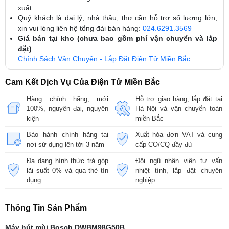
xuất
Quý khách là đại lý, nhà thầu, thợ cần hỗ trợ số lượng lớn,
xin vui lòng liên hệ tổng đài bán hàng:
024.6291.3569
Giá bán tại kho (chưa bao gồm phí vận chuyển và lắp
đặt)
Chính Sách Vận Chuyển - Lắp Đặt Điện Tử Miền Bắc
Cam Kết Dịch Vụ Của Điện Tử Miền Bắc
Hàng chính hãng, mới
Hỗ trợ giao hàng, lắp đặt tại
100%, nguyên đai, nguyên
Hà Nội và vận chuyển toàn
kiện
miền Bắc
Bảo hành chính hãng tại
Xuất hóa đơn VAT và cung
nơi sử dụng lên tới 3 năm
cấp CO/CQ đầy đủ
Đa dạng hình thức trả góp
Đội ngũ nhân viên tư vấn
lãi suất 0% và qua thẻ tín
nhiệt tình, lắp đặt chuyên
dụng
nghiệp
Thông Tin Sản Phẩm
Máy hút mùi Bosch DWBM98G50B