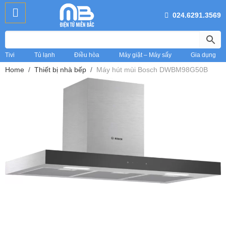
024.6291.3569
Tivi
Tủ lạnh
Điều hòa
Máy giặt – Máy sấy
Gia dụng
Home
Thiết bị nhà bếp
Máy hút mùi Bosch DWBM98G50B