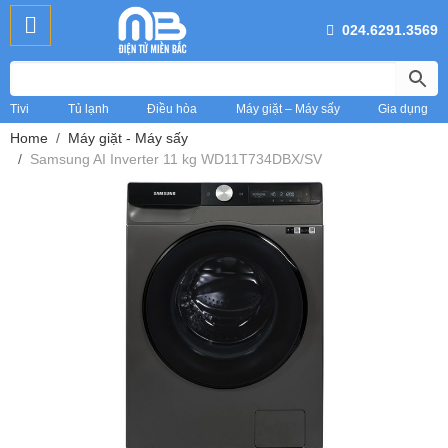
024.6291.3569
Tivi
Tủ lạnh
Điều hòa
Máy giặt – Máy sấy
Gia dụng
Home
Máy giặt - Máy sấy
Samsung AI Inverter 11 kg WD11T734DBX/SV