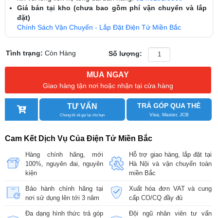
Giá bán tại kho (chưa bao gồm phí vận chuyển và lắp
đặt)
Chính Sách Vận Chuyển - Lắp Đặt Điện Tử Miền Bắc
Tình trạng:
Còn Hàng
Số lượng:
MUA NGAY
Giao hàng tận nơi hoặc nhận tại cửa hàng
TRẢ GÓP QUA THẺ
TƯ VẤN
Visa, Master, JCB
Chúng tôi sẽ gọi lại cho bạn
Cam Kết Dịch Vụ Của Điện Tử Miền Bắc
Hàng chính hãng, mới
Hỗ trợ giao hàng, lắp đặt tại
100%, nguyên đai, nguyên
Hà Nội và vận chuyển toàn
kiện
miền Bắc
Bảo hành chính hãng tại
Xuất hóa đơn VAT và cung
nơi sử dụng lên tới 3 năm
cấp CO/CQ đầy đủ
Đa dạng hình thức trả góp
Đội ngũ nhân viên tư vấn