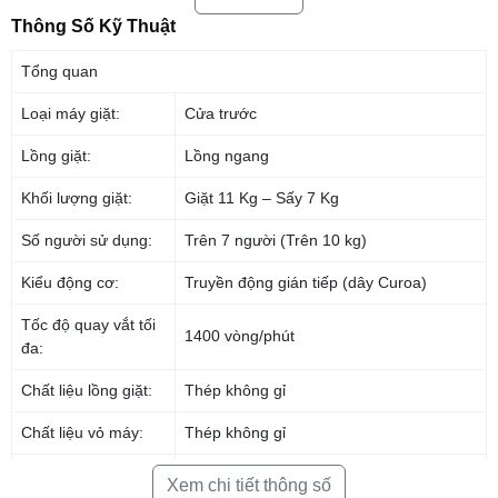
AI
Thông Số Kỹ Thuật
Máy giặt sấy Samsung AI Inverter 11kg WD11T734DBX/SV
sử dụng
bảng điều khiển thông minh AI, có thể
ghi nhớ thói quen sử dụng
, từ
Tổng quan
đó
phân tích
và
đề xuất
chế độ giặt phù hợp (máy sẽ tự đề suất chế độ
giặt ưa thích sau lần giặt thứ 10).Ngoài ra, màn hình được thiết kế đơn
Loại máy giặt:
Cửa trước
giản, hướng dẫn thông minh giúp cho người dùng thao tác dễ dàng hơn
trong mỗi lần giặt.
Lồng giặt:
Lồng ngang
Khối lượng giặt:
Giặt 11 Kg – Sấy 7 Kg
Số người sử dụng:
Trên 7 người (Trên 10 kg)
Kiểu động cơ:
Truyền động gián tiếp (dây Curoa)
Tốc độ quay vắt tối
1400 vòng/phút
đa:
Chất liệu lồng giặt:
Thép không gỉ
Chất liệu vỏ máy:
Thép không gỉ
*Hình ảnh chỉ mang tính chất minh họa
Chất liệu nắp máy:
Kính chịu lực
Tự động cân chỉnh, phân bổ nước giặt xả
Xem chi tiết thông số