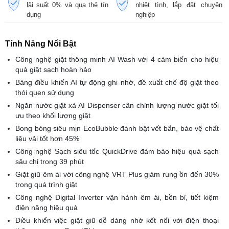
lãi suất 0% và qua thẻ tín
nhiệt tình, lắp đặt chuyên
dụng
nghiệp
Tính Năng Nổi Bật
Công nghệ giặt thông minh AI Wash với 4 cảm biến cho hiệu
quả giặt sạch hoàn hảo
Bảng điều khiển AI tự động ghi nhớ, đề xuất chế độ giặt theo
thói quen sử dụng
Ngăn nước giặt xả AI Dispenser cân chỉnh lượng nước giặt tối
ưu theo khối lượng giặt
Bong bóng siêu mịn EcoBubble đánh bật vết bẩn, bảo vệ chất
liệu vải tốt hơn 45%
Công nghệ Sạch siêu tốc QuickDrive đảm bảo hiệu quả sạch
sâu chỉ trong 39 phút
Giặt giũ êm ái với công nghệ VRT Plus giảm rung ồn đến 30%
trong quá trình giặt
Công nghệ Digital Inverter vận hành êm ái, bền bỉ, tiết kiệm
điện năng hiệu quả
Điều khiển việc giặt giũ dễ dàng nhờ kết nối với điện thoại