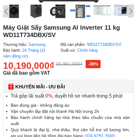
Máy Giặt Sấy Samsung AI Inverter 11 kg
WD11T734DBX/SV
Thương hiệu:
Samsung
Mã sản phẩm:
WD11T734DBX/SV
Bảo hành:
24 Tháng (11
Xuất xứ:
Chính hãng
năm động cơ)
10,190,000
₫
16,361,000
₫
-38%
Giá đã bao gồm VAT
KHUYẾN MÃI - ƯU ĐÃI
Trả góp lãi suất
0%
, duyệt hồ sơ nhanh trong 5 phút
Bán đúng giá - không đăng ảo
Vận chuyển lắp đặt nội thành Hà Nội trong 2h
Bảo hành chính hãng tại nhà theo tiêu chuẩn của nhà sản
xuất
Quý khách là đại lý, nhà thầu, thợ cần hỗ trợ số lượng lớn,
xin vui lòng liên hệ tổng đài bán hàng:
024.6291.3569