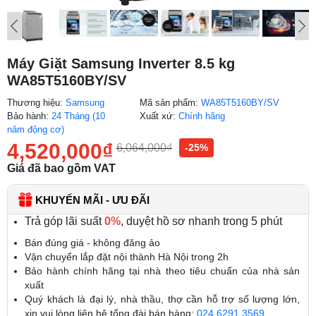
Máy Giặt Samsung Inverter 8.5 kg
WA85T5160BY/SV
Thương hiệu:
Samsung
Mã sản phẩm:
WA85T5160BY/SV
Bảo hành:
24 Tháng (10
Xuất xứ:
Chính hãng
năm động cơ)
4,520,000
₫
6,064,000
₫
-25%
Giá đã bao gồm VAT
KHUYẾN MÃI - ƯU ĐÃI
Trả góp lãi suất
0%
, duyệt hồ sơ nhanh trong 5 phút
Bán đúng giá - không đăng ảo
Vận chuyển lắp đặt nội thành Hà Nội trong 2h
Bảo hành chính hãng tại nhà theo tiêu chuẩn của nhà sản
xuất
Quý khách là đại lý, nhà thầu, thợ cần hỗ trợ số lượng lớn,
xin vui lòng liên hệ tổng đài bán hàng:
024.6291.3569