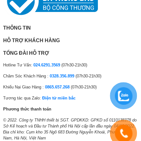
rối Wobble
Thông tin lắp đặt
Máy giặt Samsung
đã thiết kế mâm giặt Wobble theo một cách đặc biệt
Kích thước, khối
Cao 105 cm – Ngang 61 cm – Sâu 67.5 cm –
với các thanh bi lăn. Các thanh này ở dưới lồng giặt sẽ tác động tạo ra
lượng:
Nặng 40 kg
luồng nước chuyển động đa chiều từ trái qua phải, từ trên xuống
THÔNG TIN
dưới.Cách chuyển động này sẽ giữ cho quần áo không bị xoắn vào nhau,
Chiều dài ống
109 cm
giảm ma sát với lồng giặt, hạn chế tình trạng quần áo bị nhăn nhúm, hư
HỖ TRỢ KHÁCH HÀNG
cấp nước:
mòn sợi vải.
Chiều dài ống
TỔNG ĐÀI HỖ TRỢ
121 cm
thoát nước:
Hotline Tư Vấn:
024.6291.3569
(07h30-21h30)
Hãng:
Samsung.
Chăm Sóc Khách Hàng :
0328.356.899
(07h30-21h30)
Khiếu Nại Giao Hàng :
0865.657.268
(07h30-21h30)
Tương tác qua Zalo:
Điện tử miền bắc
Phương thức thanh toán
© 2022. Công ty TNHH thiết bị SGT. GPDKKD: GPKD số 0110138378 do
Sở Kế hoạch và Đầu tư Thành phố Hà Nội cấp lần đầu ngày 04/10/2022.
Khối lượng giặt 8.5kg, phù hợp gia đình từ 3
Địa chỉ kho: Cụm kho 35 Ngõ 683 Đường Nguyễn Khoái, Phường Lĩnh
– 5 người
Nam, Hà Nội, Việt Nam