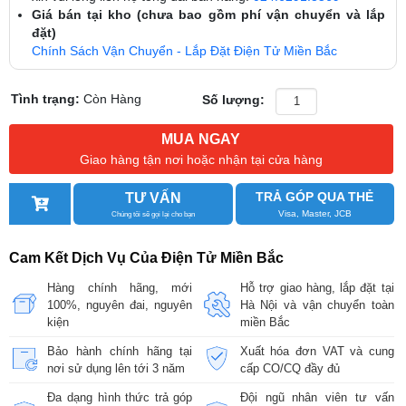
Giá bán tại kho (chưa bao gồm phí vận chuyển và lắp
đặt)
Chính Sách Vận Chuyển - Lắp Đặt Điện Tử Miền Bắc
Tình trạng:
Còn Hàng
Số lượng:
MUA NGAY
Giao hàng tận nơi hoặc nhận tại cửa hàng
TRẢ GÓP QUA THẺ
TƯ VẤN
Visa, Master, JCB
Chúng tôi sẽ gọi lại cho bạn
Cam Kết Dịch Vụ Của Điện Tử Miền Bắc
Hàng chính hãng, mới
Hỗ trợ giao hàng, lắp đặt tại
100%, nguyên đai, nguyên
Hà Nội và vận chuyển toàn
kiện
miền Bắc
Bảo hành chính hãng tại
Xuất hóa đơn VAT và cung
nơi sử dụng lên tới 3 năm
cấp CO/CQ đầy đủ
Đa dạng hình thức trả góp
Đội ngũ nhân viên tư vấn