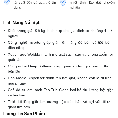
lãi suất 0% và qua thẻ tín
nhiệt tình, lắp đặt chuyên
dụng
nghiệp
Tính Năng Nổi Bật
Khối lượng giặt 8.5 kg thích hợp cho gia đình có khoảng 4 – 5
người
Công nghệ Inverter giúp giảm ồn, tăng độ bền và tiết kiệm
điện năng
Xoáy nước Wobble mạnh mẽ giặt sạch sâu và chống xoắn rối
quần áo
Công nghệ Deep Softener giúp quần áo lưu giữ hương thơm
bền lâu
Hộp Magic Dispenser đánh tan bột giăt, không còn lo dị ứng,
ngứa ngáy
Chế độ tự làm sạch Eco Tub Clean loại bỏ dư lượng bột giặt
và bụi bẩn
Thiết kế lồng giặt kim cương độc đáo bảo vệ sợi vải tối ưu,
giảm tưa sờn
Thông Tin Sản Phẩm