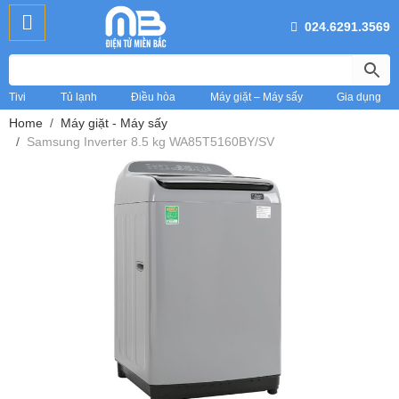
024.6291.3569
Tivi
Tủ lạnh
Điều hòa
Máy giặt – Máy sấy
Gia dụng
Home
Máy giặt - Máy sấy
Samsung Inverter 8.5 kg WA85T5160BY/SV