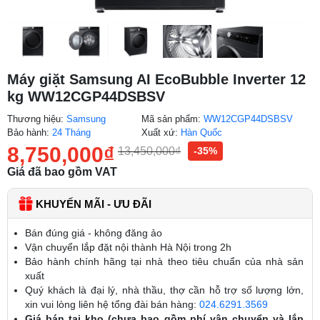
Máy giặt Samsung AI EcoBubble Inverter 12
kg WW12CGP44DSBSV
Thương hiệu:
Samsung
Mã sản phẩm:
WW12CGP44DSBSV
Bảo hành:
24 Tháng
Xuất xứ:
Hàn Quốc
8,750,000
₫
13,450,000
₫
-35%
Giá đã bao gồm VAT
KHUYẾN MÃI - ƯU ĐÃI
Bán đúng giá - không đăng ảo
Vận chuyển lắp đặt nội thành Hà Nội trong 2h
Bảo hành chính hãng tại nhà theo tiêu chuẩn của nhà sản
xuất
Quý khách là đại lý, nhà thầu, thợ cần hỗ trợ số lượng lớn,
xin vui lòng liên hệ tổng đài bán hàng:
024.6291.3569
Giá bán tại kho (chưa bao gồm phí vận chuyển và lắp