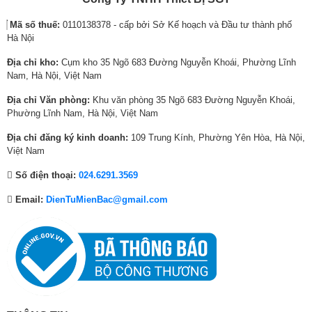
a
s
a
s
a
s
Xuất xứ
Hàn Quốc
Mã số thuế:
0110138378 - cấp bởi Sở Kế hoạch và Đầu tư thành phố
s
:
s
:
s
:
Hà Nội
:
7
:
8
:
1
1
,
1
,
1
2
Địa chỉ kho:
Cụm kho 35 Ngõ 683 Đường Nguyễn Khoái, Phường Lĩnh
1
1
1
4
6
,
Nam, Hà Nội, Việt Nam
,
7
,
6
,
0
Địa chỉ Văn phòng:
Khu văn phòng 35 Ngõ 683 Đường Nguyễn Khoái,
9
0
2
0
7
4
Phường Lĩnh Nam, Hà Nội, Việt Nam
Bảng điều khiển thông minh AI Control
6
,
2
,
1
0
2
0
7
0
0
,
Địa chỉ đăng ký kinh doanh:
109 Trung Kính, Phường Yên Hòa, Hà Nội,
Bảng điều khiển AI tự động ghi nhớ, phân tích, đề xuất chế độ giặt và cài
,
0
,
0
,
0
Việt Nam
đặt yêu thích dựa trên thói quen sử dụng, mà không cần tùy chỉnh mỗi
0
0
0
0
0
0
lần giặt. Màn hình hiển thị quy trình giặt dễ hiểu, hướng dẫn thông minh
Số điện thoại:
024.6291.3569
và kết nối với điện thoại qua ứng dụng SmartThings* điều khiển máy giặt
0
₫
0
₫
0
0
mọi lúc mọi nơi.
0
.
0
.
0
₫
Email:
DienTuMienBac@gmail.com
₫
₫
₫
.
.
.
.