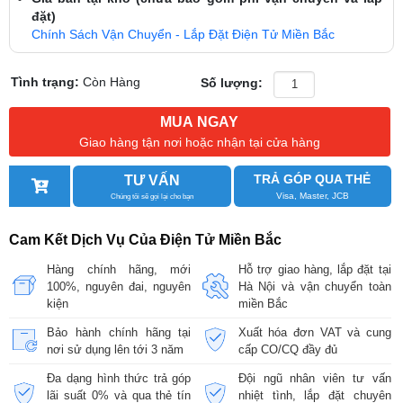
đặt)
Chính Sách Vận Chuyển - Lắp Đặt Điện Tử Miền Bắc
Tình trạng:
Còn Hàng
Số lượng:
MUA NGAY
Giao hàng tận nơi hoặc nhận tại cửa hàng
TRẢ GÓP QUA THẺ
TƯ VẤN
Visa, Master, JCB
Chúng tôi sẽ gọi lại cho bạn
Cam Kết Dịch Vụ Của Điện Tử Miền Bắc
Hàng chính hãng, mới
Hỗ trợ giao hàng, lắp đặt tại
100%, nguyên đai, nguyên
Hà Nội và vận chuyển toàn
kiện
miền Bắc
Bảo hành chính hãng tại
Xuất hóa đơn VAT và cung
nơi sử dụng lên tới 3 năm
cấp CO/CQ đầy đủ
Đa dạng hình thức trả góp
Đội ngũ nhân viên tư vấn
lãi suất 0% và qua thẻ tín
nhiệt tình, lắp đặt chuyên