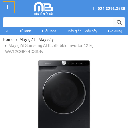
024.6291.3569
Tivi
Tủ lạnh
Điều hòa
Máy giặt – Máy sấy
Gia dụng
Home
Máy giặt - Máy sấy
Máy giặt Samsung AI EcoBubble Inverter 12 kg
WW12CGP44DSBSV