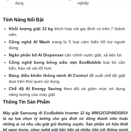
dụng
nghiệp
Tính Năng Nổi Bật
Khối lượng giặt 12 kg
thích hợp với gia đình có trên 7 thành
viên.
Công nghệ AI Wash
trang bị 5 loại cảm biến hỗ trợ người
dùng.
Ngăn phân bổ AI Dispenser
cân chỉnh nước giặt, xả tiện lợi.
Công nghệ bong bóng siêu mịn EcoBubble
loại bỏ cặn
bẩn, bảo vệ vải tốt hơn.
Bảng điều khiển thông minh AI Control
đề xuất chế độ giặt
dựa trên thói quen sử dụng.
Chế độ AI Energy Saving
theo dõi và giảm mức sử dụng
năng lượng của máy giặt
Thông Tin Sản Phẩm
Máy giặt Samsung AI EcoBubble Inverter 12 kg WW12CGP44DSBSV
là sự lựa chọn lý tưởng cho gia đình có đông thành viên hoặc
những ai có nhu cầu giặt giũ thường xuyên. Sản phẩm sở hữu thiết
kế sang trọng, công nghệ giặt tiên tiến và nhiều tiện ích thông minh