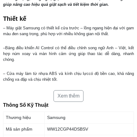
giúp nâng cao hiệu quả giặt sạch và tiết kiệm thời gian.
Thiết kế
– Máy giặt Samsung có thiết kế cửa trước – lồng ngang hiện đại với gam
màu đen sang trọng, phù hợp với nhiều không gian nội thất.
–Bảng điều khiển AI Control có thể điều chỉnh song ngữ Anh – Việt, kết
hợp núm xoay và màn hình cảm ứng giúp thao tác dễ dàng, nhanh
chóng.
– Cửa máy làm từ nhựa ABS và kính chịu lựccó độ bền cao, khả năng
chống va đập và chịu nhiệt tốt.
– Vỏ máy bằng kim loại sơn tĩnh điệngiúp hạn chế gỉ sét và dễ dàng vệ
Xem thêm
sinh.
Thông Số Kỹ Thuật
– Lồng giặt bằng thép không gỉ giúp hạn chế cặn bẩn bám vào quần áo,
Thương hiệu
Samsung
đảm bảo độ sạch tối ưu.
Mã sản phẩm
WW12CGP44DSBSV