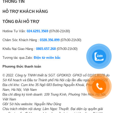
THÔNG TIN
HỖ TRỢ KHÁCH HÀNG
TỔNG ĐÀI HỖ TRỢ
Hotline Tư Vấn:
024.6291.3569
(07h30-21h30)
Ngăn nước giặt xả thông minh AI Dispenser
Chăm Sóc Khách Hàng :
0328.356.899
(07h30-21h30)
Phân bổ lượng nước giặt, nước xả chính xác theo khối lượng áo quần
cho hiệu quả giặt sạch tối ưu, tránh lãng phí. Chỉ cần đổ đầy 1 lần, dùng
Khiếu Nại Giao Hàng :
0865.657.268
(07h30-21h30)
trong 1 tháng*, không phải tự đong nước giặt xả mỗi lần giặt.
Tương tác qua Zalo:
Điện tử miền bắc
Phương thức thanh toán
© 2022. Công ty TNHH thiết bị SGT. GPDKKD: GPKD số 0110138378 do
Sở Kế hoạch và Đầu tư Thành phố Hà Nội cấp lần đầu ngày 04/10/2022.
Địa chỉ kho: Cụm kho 35 Ngõ 683 Đường Nguyễn Khoái, Phường Lĩnh
Nam, Hà Nội, Việt Nam
Địa chỉ đăng ký kinh doanh: 109 Trung Kính, Phường Yên Hòa, Hà Nội,
Việt Nam
GĐ/ Sở hữu website: Nguyễn Như Dũng
Chịu trách nhiệm nội dung: Lâm Ngọc Thuyết. Đại diện ủy quyền giải