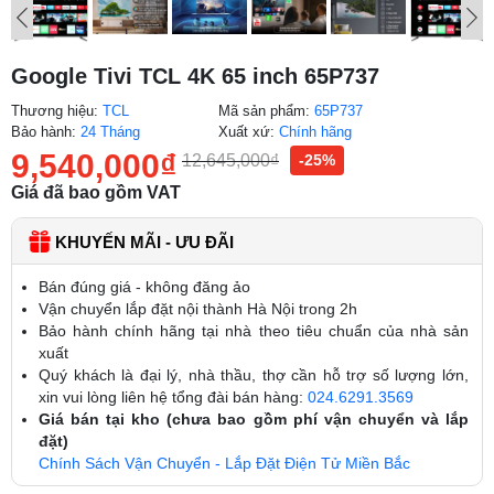
Google Tivi TCL 4K 65 inch 65P737
Thương hiệu:
TCL
Mã sản phẩm:
65P737
Bảo hành:
24 Tháng
Xuất xứ:
Chính hãng
9,540,000
₫
12,645,000
₫
-25%
Giá đã bao gồm VAT
KHUYẾN MÃI - ƯU ĐÃI
Bán đúng giá - không đăng ảo
Vận chuyển lắp đặt nội thành Hà Nội trong 2h
Bảo hành chính hãng tại nhà theo tiêu chuẩn của nhà sản
xuất
Quý khách là đại lý, nhà thầu, thợ cần hỗ trợ số lượng lớn,
xin vui lòng liên hệ tổng đài bán hàng:
024.6291.3569
Giá bán tại kho (chưa bao gồm phí vận chuyển và lắp
đặt)
Chính Sách Vận Chuyển - Lắp Đặt Điện Tử Miền Bắc