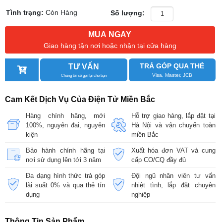
Tình trạng:
Còn Hàng
Số lượng:
MUA NGAY
Giao hàng tận nơi hoặc nhận tại cửa hàng
TRẢ GÓP QUA THẺ
TƯ VẤN
Visa, Master, JCB
Chúng tôi sẽ gọi lại cho bạn
Cam Kết Dịch Vụ Của Điện Tử Miền Bắc
Hàng chính hãng, mới
Hỗ trợ giao hàng, lắp đặt tại
100%, nguyên đai, nguyên
Hà Nội và vận chuyển toàn
kiện
miền Bắc
Bảo hành chính hãng tại
Xuất hóa đơn VAT và cung
nơi sử dụng lên tới 3 năm
cấp CO/CQ đầy đủ
Đa dạng hình thức trả góp
Đội ngũ nhân viên tư vấn
lãi suất 0% và qua thẻ tín
nhiệt tình, lắp đặt chuyên
dụng
nghiệp
Thông Tin Sản Phẩm