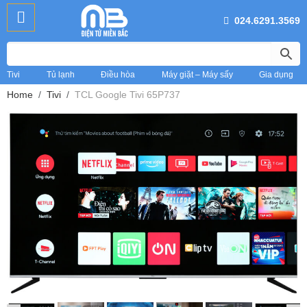
024.6291.3569
Tivi
Tủ lạnh
Điều hòa
Máy giặt – Máy sấy
Gia dụng
Home
Tivi
TCL Google Tivi 65P737