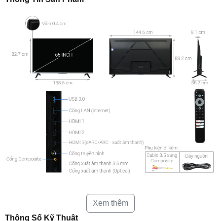
Google Tivi
TCL 4K 65 inch 65P737
thuộc dòng tivi P737 sở hữu
Xem thêm
màn hình độ phân giải 4K sắc nét. Chiếc Google tivi TCL được trang
bị công nghệ hình ảnh, âm thanh hiện đại như dải màu rộng Wide
Thông Số Kỹ Thuật