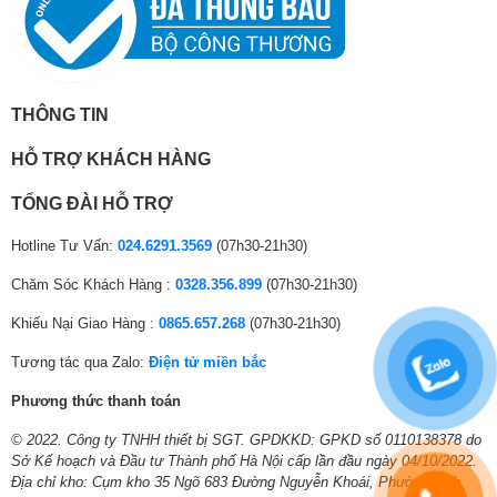
Ứng dụng phổ biến:
VTV Go
VTVcab ON
VieON
MP3 Zing
Nhaccuatui
THÔNG TIN
Trình duyệt web
HỖ TRỢ KHÁCH HÀNG
Micro tích hợp trên TV điều khiển giọng
Tiện ích thông minh
nói rảnh tay
TỔNG ĐÀI HỖ TRỢ
khác:
Gọi video qua Google Duo (mua thêm
camera)
Hotline Tư Vấn:
024.6291.3569
(07h30-21h30)
Chăm Sóc Khách Hàng :
0328.356.899
(07h30-21h30)
Công nghệ âm thanh
Khiếu Nại Giao Hàng :
0865.657.268
(07h30-21h30)
Tổng công suất loa:
19W
*Hình ảnh chỉ mang tính chất minh hoạ
Tương tác qua Zalo:
Điện tử miền bắc
Số lượng loa:
2 loa
Hệ điều hành
Phương thức thanh toán
Dolby Atmos
– Hệ điều hành
Google TV
mang lại giao diện người dùng dễ dàng sử
Âm thanh vòm:
Giải mã âm thanh DTS HD
© 2022. Công ty TNHH thiết bị SGT. GPDKKD: GPKD số 0110138378 do
dụng, thân thiện đi kèm đó là kho ứng dụng phong phú, đa dạng.
Sở Kế hoạch và Đầu tư Thành phố Hà Nội cấp lần đầu ngày 04/10/2022.
Kết nối với loa tivi:
Có
Địa chỉ kho: Cụm kho 35 Ngõ 683 Đường Nguyễn Khoái, Phường Lĩnh
– Tivi có rất nhiều ứng dụng được tích hợp sẵn như:
Netflix, YouTube,