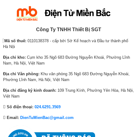
r
r
r
r
r
r
Bộ xử lý:
Bộ xử lý G31x2 800MHz
i
i
i
i
i
i
Tần số quét thực:
60 Hz
c
c
c
c
c
c
e
e
e
e
e
e
Tiện ích
w
i
w
i
w
i
Công Ty TNHH Thiết Bị SGT
a
s
a
s
a
s
Điều khiển tivi bằng
Ứng dụng Google Cast
Mã số thuế:
0110138378 - cấp bởi Sở Kế hoạch và Đầu tư thành phố
s
:
s
:
s
:
điện thoại:
Hà Nội
:
1
:
2
:
5
1
0
2
5
8
,
Điều khiển bằng
Địa chỉ kho:
Cụm kho 35 Ngõ 683 Đường Nguyễn Khoái, Phường Lĩnh
Google Assistant có tiếng Việt
5
,
8
,
,
4
giọng nói:
Nam, Hà Nội, Việt Nam
,
5
,
5
4
4
Chiếu hình từ điện
Địa chỉ Văn phòng:
Khu văn phòng 35 Ngõ 683 Đường Nguyễn Khoái,
1
4
3
9
4
0
Chromecast
Phường Lĩnh Nam, Hà Nội, Việt Nam
thoại lên TV:
4
0
1
0
7
,
Công nghệ âm thanh
5
,
6
,
,
0
Địa chỉ đăng ký kinh doanh:
109 Trung Kính, Phường Yên Hòa, Hà Nội,
Remote tích hợp micro tìm kiếm bằng
Remote thông minh:
–
Tivi TCL
sở hữu loa gồm
2 kênh
với tổng công suất
19W.
,
0
,
0
0
0
Việt Nam
giọng nói
0
0
0
0
0
0
Số điện thoại:
024.6291.3569
–
Dolby Atmos
cho ra hiệu ứng giả lập âm thanh vòm 3 chiều gần giống
0
0
0
0
0
₫
YouTube
với rạp chiếu phim.
0
₫
0
₫
₫
.
Netflix
Email:
DienTuMienBac@gmail.com
₫
.
₫
.
.
Clip TV
–
DTS HD
giúp nâng cấp chất lượng âm thanh, tăng thêm sự thú vị cho
FPT Play
.
.
trải nghiệm nghe nhạc.
Zing TV